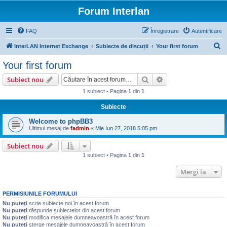
Forum Interlan
FAQ
Înregistrare
Autentificare
C
InterLAN Internet Exchange
Subiecte de discuții
Your first forum
ă
Your first forum
u
Căutare
Căutare avansată
Subiect nou
t
1 subiect • Pagina
1
din
1
a
Subiecte
r
e
Welcome to phpBB3
Ultimul mesaj de
fadmin
«
Mie Iun 27, 2018 5:05 pm
Subiect nou
1 subiect • Pagina
1
din
1
Mergi la
PERMISIUNILE FORUMULUI
Nu puteţi
scrie subiecte noi în acest forum
Nu puteţi
răspunde subiectelor din acest forum
Nu puteţi
modifica mesajele dumneavoastră în acest forum
Nu puteţi
şterge mesajele dumneavoastră în acest forum