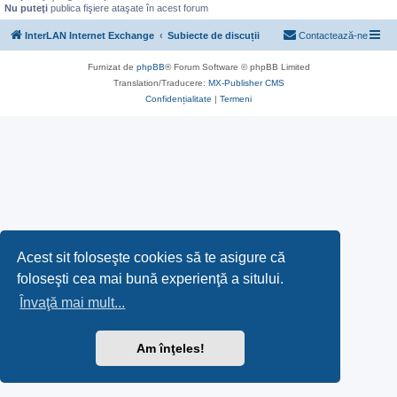
Nu puteţi
publica fişiere ataşate în acest forum
InterLAN Internet Exchange
Subiecte de discuții
Contactează-ne
Furnizat de
phpBB
® Forum Software © phpBB Limited
Translation/Traducere:
MX-Publisher CMS
Confidențialitate
|
Termeni
Acest sit foloseşte cookies să te asigure că
foloseşti cea mai bună experienţă a sitului.
Învaţă mai mult...
Am înţeles!