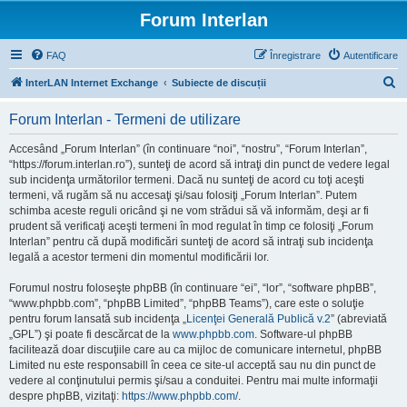
Forum Interlan
FAQ
Înregistrare
Autentificare
C
InterLAN Internet Exchange
Subiecte de discuții
ă
Forum Interlan - Termeni de utilizare
u
t
Accesând „Forum Interlan” (în continuare “noi”, “nostru”, “Forum Interlan”,
“https://forum.interlan.ro”), sunteţi de acord să intraţi din punct de vedere legal
a
sub incidenţa următorilor termeni. Dacă nu sunteţi de acord cu toţi aceşti
r
termeni, vă rugăm să nu accesaţi şi/sau folosiţi „Forum Interlan”. Putem
schimba aceste reguli oricând şi ne vom strădui să vă informăm, deşi ar fi
e
prudent să verificaţi aceşti termeni în mod regulat în timp ce folosiţi „Forum
Interlan” pentru că după modificări sunteţi de acord să intraţi sub incidenţa
legală a acestor termeni din momentul modificării lor.
Forumul nostru foloseşte phpBB (în continuare “ei”, “lor”, “software phpBB”,
“www.phpbb.com”, “phpBB Limited”, “phpBB Teams”), care este o soluţie
pentru forum lansată sub incidenţa „
Licenţei Generală Publică v.2
” (abreviată
„GPL”) şi poate fi descărcat de la
www.phpbb.com
. Software-ul phpBB
facilitează doar discuţiile care au ca mijloc de comunicare internetul, phpBB
Limited nu este responsabill în ceea ce site-ul acceptă sau nu din punct de
vedere al conţinutului permis şi/sau a conduitei. Pentru mai multe informaţii
despre phpBB, vizitaţi:
https://www.phpbb.com/
.