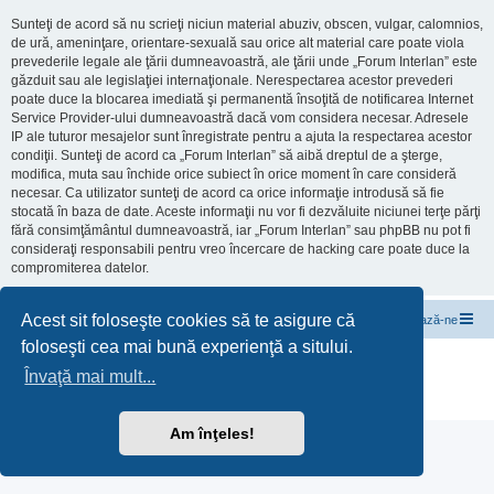
Sunteţi de acord să nu scrieţi niciun material abuziv, obscen, vulgar, calomnios,
de ură, ameninţare, orientare-sexuală sau orice alt material care poate viola
prevederile legale ale ţării dumneavoastră, ale ţării unde „Forum Interlan” este
găzduit sau ale legislaţiei internaţionale. Nerespectarea acestor prevederi
poate duce la blocarea imediată şi permanentă însoţită de notificarea Internet
Service Provider-ului dumneavoastră dacă vom considera necesar. Adresele
IP ale tuturor mesajelor sunt înregistrate pentru a ajuta la respectarea acestor
condiţii. Sunteţi de acord ca „Forum Interlan” să aibă dreptul de a şterge,
modifica, muta sau închide orice subiect în orice moment în care consideră
necesar. Ca utilizator sunteţi de acord ca orice informaţie introdusă să fie
stocată în baza de date. Aceste informaţii nu vor fi dezvăluite niciunei terţe părţi
fără consimţământul dumneavoastră, iar „Forum Interlan” sau phpBB nu pot fi
consideraţi responsabili pentru vreo încercare de hacking care poate duce la
compromiterea datelor.
Acest sit foloseşte cookies să te asigure că
InterLAN Internet Exchange
Subiecte de discuții
Contactează-ne
foloseşti cea mai bună experienţă a sitului.
Furnizat de
phpBB
® Forum Software © phpBB Limited
Învaţă mai mult...
Translation/Traducere:
MX-Publisher CMS
Confidențialitate
|
Termeni
Am înţeles!