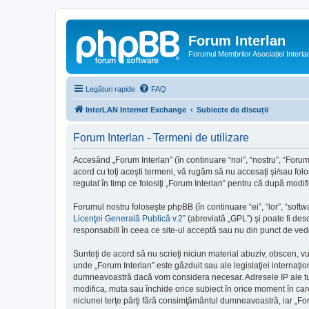
Forum Interlan
Forumul Membrilor Asociației Interla
Legături rapide
FAQ
InterLAN Internet Exchange
Subiecte de discuții
Forum Interlan - Termeni de utilizare
Accesând „Forum Interlan” (în continuare “noi”, “nostru”, “Forum 
acord cu toţi aceşti termeni, vă rugăm să nu accesaţi şi/sau folo
regulat în timp ce folosiţi „Forum Interlan” pentru că după modif
Forumul nostru foloseşte phpBB (în continuare “ei”, “lor”, “so
Licenţei Generală Publică v.2
” (abreviată „GPL”) şi poate fi des
responsabill în ceea ce site-ul acceptă sau nu din punct de vede
Sunteţi de acord să nu scrieţi niciun material abuziv, obscen, v
unde „Forum Interlan” este găzduit sau ale legislaţiei internaţ
dumneavoastră dacă vom considera necesar. Adresele IP ale tutur
modifica, muta sau închide orice subiect în orice moment în care 
niciunei terţe părţi fără consimţământul dumneavoastră, iar „Fo