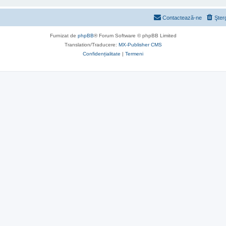
Contactează-ne
Şter
Furnizat de
phpBB
® Forum Software © phpBB Limited
Translation/Traducere:
MX-Publisher CMS
Confidențialitate
|
Termeni