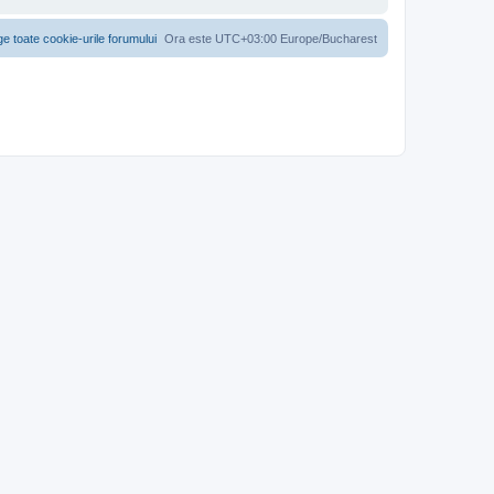
ge toate cookie-urile forumului
Ora este UTC+03:00 Europe/Bucharest