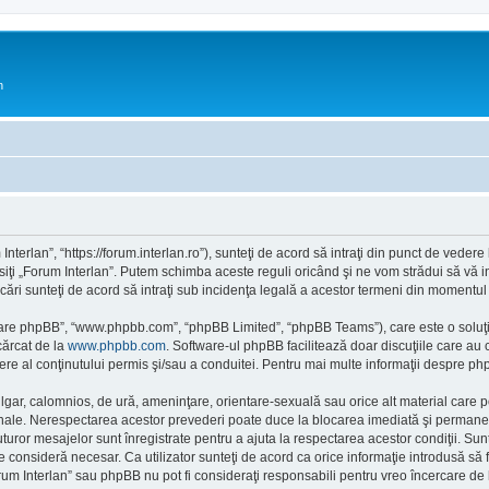
n
Interlan”, “https://forum.interlan.ro”), sunteţi de acord să intraţi din punct de veder
siţi „Forum Interlan”. Putem schimba aceste reguli oricând şi ne vom strădui să vă in
icări sunteţi de acord să intraţi sub incidenţa legală a acestor termeni din momentul m
ftware phpBB”, “www.phpbb.com”, “phpBB Limited”, “phpBB Teams”), care este o soluţi
cărcat de la
www.phpbb.com
. Software-ul phpBB facilitează doar discuţiile care au
re al conţinutului permis şi/sau a conduitei. Pentru mai multe informaţii despre php
ulgar, calomnios, de ură, ameninţare, orientare-sexuală sau orice alt material care po
ionale. Nerespectarea acestor prevederi poate duce la blocarea imediată şi permanent
or mesajelor sunt înregistrate pentru a ajuta la respectarea acestor condiţii. Sunt
consideră necesar. Ca utilizator sunteţi de acord ca orice informaţie introdusă să fi
rum Interlan” sau phpBB nu pot fi consideraţi responsabili pentru vreo încercare d