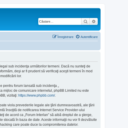
Căutare
Căutare avansată
Înregistrare
Autentificare
e legal sub incidenţa următorilor termeni. Dacă nu sunteţi de
formăm, deşi ar fi prudent să verificaţi aceşti termeni în mod
odificării lor.
e pentru forum lansată sub incidenţa „
 ca mijloc de comunicare internetul, phpBB Limited nu este
BB, vizitaţi:
https://www.phpbb.com/
.
ate viola prevederile legale ale ţării dumneavoastră, ale ţării
ă însoţită de notificarea Internet Service Provider-ului
eţi de acord ca „Forum Interlan” să aibă dreptul de a şterge,
e stocată în baza de date. Aceste informaţii nu vor fi dezvăluite
e hacking care poate duce la compromiterea datelor.