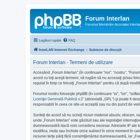
Forum Interlan
Forumul Membrilor Asociației Interla
Legături rapide
FAQ
InterLAN Internet Exchange
Subiecte de discuții
Forum Interlan - Termeni de utilizare
Accesând „Forum Interlan” (în continuare “noi”, “nostru”, “Forum 
acord cu toţi aceşti termeni, vă rugăm să nu accesaţi şi/sau folo
regulat în timp ce folosiţi „Forum Interlan” pentru că după modif
Forumul nostru foloseşte phpBB (în continuare “ei”, “lor”, “so
Licenţei Generală Publică v.2
” (abreviată „GPL”) şi poate fi des
responsabill în ceea ce site-ul acceptă sau nu din punct de vede
Sunteţi de acord să nu scrieţi niciun material abuziv, obscen, v
unde „Forum Interlan” este găzduit sau ale legislaţiei internaţ
dumneavoastră dacă vom considera necesar. Adresele IP ale tutur
modifica, muta sau închide orice subiect în orice moment în care 
niciunei terţe părţi fără consimţământul dumneavoastră, iar „Fo