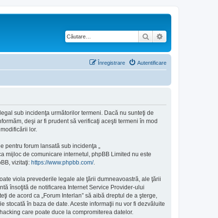
Căutare
Căutare avansată
Înregistrare
Autentificare
e legal sub incidenţa următorilor termeni. Dacă nu sunteţi de
formăm, deşi ar fi prudent să verificaţi aceşti termeni în mod
odificării lor.
e pentru forum lansată sub incidenţa „
 ca mijloc de comunicare internetul, phpBB Limited nu este
BB, vizitaţi:
https://www.phpbb.com/
.
ate viola prevederile legale ale ţării dumneavoastră, ale ţării
ă însoţită de notificarea Internet Service Provider-ului
eţi de acord ca „Forum Interlan” să aibă dreptul de a şterge,
e stocată în baza de date. Aceste informaţii nu vor fi dezvăluite
e hacking care poate duce la compromiterea datelor.