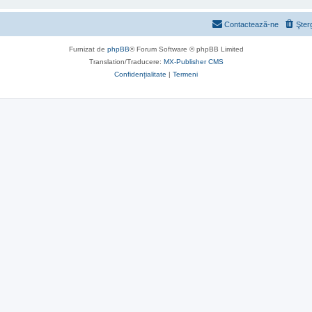
Contactează-ne
Şter
Furnizat de
phpBB
® Forum Software © phpBB Limited
Translation/Traducere:
MX-Publisher CMS
Confidențialitate
|
Termeni