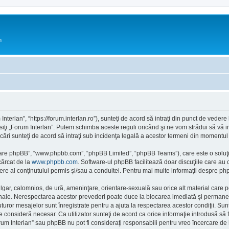
n
Interlan”, “https://forum.interlan.ro”), sunteţi de acord să intraţi din punct de veder
siţi „Forum Interlan”. Putem schimba aceste reguli oricând şi ne vom strădui să vă in
icări sunteţi de acord să intraţi sub incidenţa legală a acestor termeni din momentul m
ftware phpBB”, “www.phpbb.com”, “phpBB Limited”, “phpBB Teams”), care este o soluţi
cărcat de la
www.phpbb.com
. Software-ul phpBB facilitează doar discuţiile care au
re al conţinutului permis şi/sau a conduitei. Pentru mai multe informaţii despre php
ulgar, calomnios, de ură, ameninţare, orientare-sexuală sau orice alt material care po
ionale. Nerespectarea acestor prevederi poate duce la blocarea imediată şi permanent
or mesajelor sunt înregistrate pentru a ajuta la respectarea acestor condiţii. Sunt
consideră necesar. Ca utilizator sunteţi de acord ca orice informaţie introdusă să fi
rum Interlan” sau phpBB nu pot fi consideraţi responsabili pentru vreo încercare d