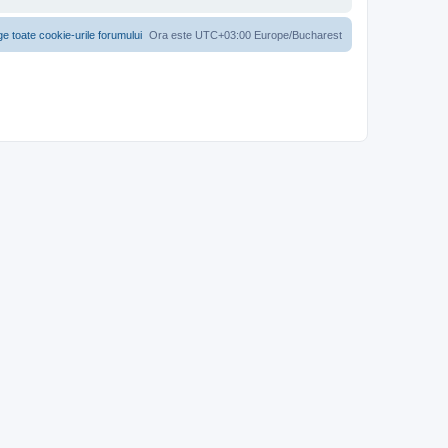
ge toate cookie-urile forumului
Ora este UTC+03:00 Europe/Bucharest