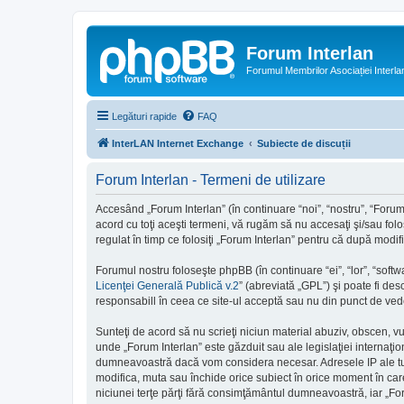
Forum Interlan
Forumul Membrilor Asociației Interla
Legături rapide
FAQ
InterLAN Internet Exchange
Subiecte de discuții
Forum Interlan - Termeni de utilizare
Accesând „Forum Interlan” (în continuare “noi”, “nostru”, “Forum 
acord cu toţi aceşti termeni, vă rugăm să nu accesaţi şi/sau folo
regulat în timp ce folosiţi „Forum Interlan” pentru că după modif
Forumul nostru foloseşte phpBB (în continuare “ei”, “lor”, “so
Licenţei Generală Publică v.2
” (abreviată „GPL”) şi poate fi des
responsabill în ceea ce site-ul acceptă sau nu din punct de vede
Sunteţi de acord să nu scrieţi niciun material abuziv, obscen, v
unde „Forum Interlan” este găzduit sau ale legislaţiei internaţ
dumneavoastră dacă vom considera necesar. Adresele IP ale tutur
modifica, muta sau închide orice subiect în orice moment în care 
niciunei terţe părţi fără consimţământul dumneavoastră, iar „Fo