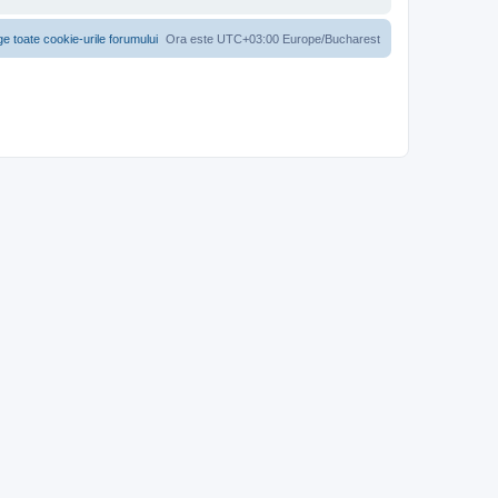
ge toate cookie-urile forumului
Ora este UTC+03:00 Europe/Bucharest