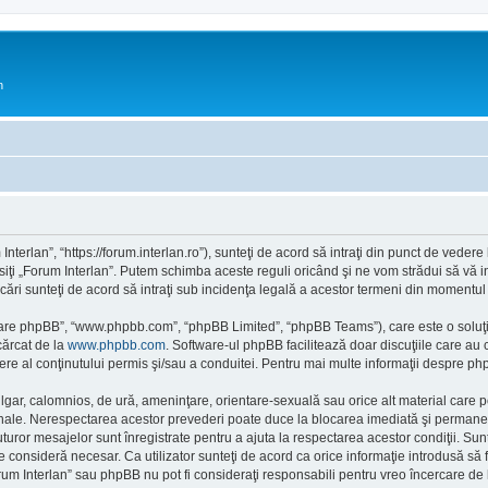
n
Interlan”, “https://forum.interlan.ro”), sunteţi de acord să intraţi din punct de veder
siţi „Forum Interlan”. Putem schimba aceste reguli oricând şi ne vom strădui să vă in
icări sunteţi de acord să intraţi sub incidenţa legală a acestor termeni din momentul m
ftware phpBB”, “www.phpbb.com”, “phpBB Limited”, “phpBB Teams”), care este o soluţi
cărcat de la
www.phpbb.com
. Software-ul phpBB facilitează doar discuţiile care au
re al conţinutului permis şi/sau a conduitei. Pentru mai multe informaţii despre php
ulgar, calomnios, de ură, ameninţare, orientare-sexuală sau orice alt material care po
ionale. Nerespectarea acestor prevederi poate duce la blocarea imediată şi permanent
or mesajelor sunt înregistrate pentru a ajuta la respectarea acestor condiţii. Sunt
consideră necesar. Ca utilizator sunteţi de acord ca orice informaţie introdusă să fi
rum Interlan” sau phpBB nu pot fi consideraţi responsabili pentru vreo încercare d