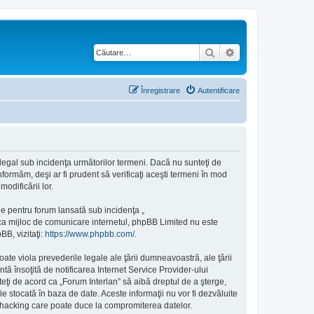
Căutare
Căutare avansată
Înregistrare
Autentificare
e legal sub incidenţa următorilor termeni. Dacă nu sunteţi de
formăm, deşi ar fi prudent să verificaţi aceşti termeni în mod
odificării lor.
e pentru forum lansată sub incidenţa „
 ca mijloc de comunicare internetul, phpBB Limited nu este
BB, vizitaţi:
https://www.phpbb.com/
.
ate viola prevederile legale ale ţării dumneavoastră, ale ţării
ă însoţită de notificarea Internet Service Provider-ului
eţi de acord ca „Forum Interlan” să aibă dreptul de a şterge,
e stocată în baza de date. Aceste informaţii nu vor fi dezvăluite
e hacking care poate duce la compromiterea datelor.