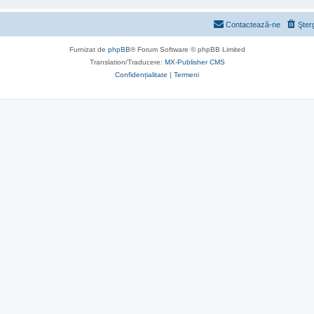
Contactează-ne
Şter
Furnizat de
phpBB
® Forum Software © phpBB Limited
Translation/Traducere:
MX-Publisher CMS
Confidențialitate
|
Termeni