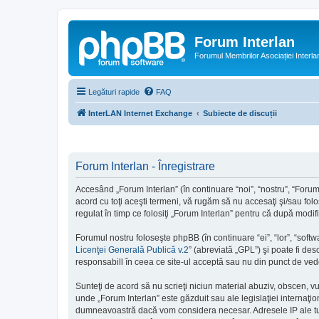
Forum Interlan
Forumul Membrilor Asociației Interla
Legături rapide
FAQ
InterLAN Internet Exchange
Subiecte de discuții
Forum Interlan - Înregistrare
Accesând „Forum Interlan” (în continuare “noi”, “nostru”, “Forum 
acord cu toţi aceşti termeni, vă rugăm să nu accesaţi şi/sau folo
regulat în timp ce folosiţi „Forum Interlan” pentru că după modif
Forumul nostru foloseşte phpBB (în continuare “ei”, “lor”, “so
Licenţei Generală Publică v.2
” (abreviată „GPL”) şi poate fi des
responsabill în ceea ce site-ul acceptă sau nu din punct de vede
Sunteţi de acord să nu scrieţi niciun material abuziv, obscen, v
unde „Forum Interlan” este găzduit sau ale legislaţiei internaţ
dumneavoastră dacă vom considera necesar. Adresele IP ale tutur