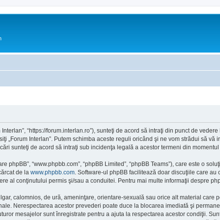
n
Interlan”, “https://forum.interlan.ro”), sunteţi de acord să intraţi din punct de veder
siţi „Forum Interlan”. Putem schimba aceste reguli oricând şi ne vom strădui să vă in
icări sunteţi de acord să intraţi sub incidenţa legală a acestor termeni din momentul m
ftware phpBB”, “www.phpbb.com”, “phpBB Limited”, “phpBB Teams”), care este o soluţi
cărcat de la
www.phpbb.com
. Software-ul phpBB facilitează doar discuţiile care au
re al conţinutului permis şi/sau a conduitei. Pentru mai multe informaţii despre php
ulgar, calomnios, de ură, ameninţare, orientare-sexuală sau orice alt material care po
ionale. Nerespectarea acestor prevederi poate duce la blocarea imediată şi permanent
or mesajelor sunt înregistrate pentru a ajuta la respectarea acestor condiţii. Sunt