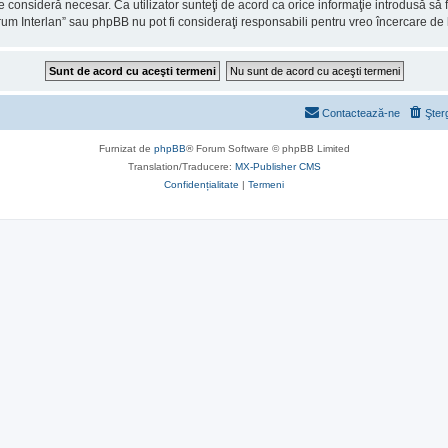
consideră necesar. Ca utilizator sunteţi de acord ca orice informaţie introdusă să fi
rum Interlan” sau phpBB nu pot fi consideraţi responsabili pentru vreo încercare d
Contactează-ne
Şter
Furnizat de
phpBB
® Forum Software © phpBB Limited
Translation/Traducere:
MX-Publisher CMS
Confidențialitate
|
Termeni