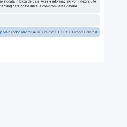
e stocată în baza de date. Aceste informaţii nu vor fi dezvăluite
e hacking care poate duce la compromiterea datelor.
ge toate cookie-urile forumului
Ora este UTC+03:00 Europe/Bucharest