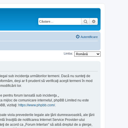
Căutare
Căutare avansată
Autentificare
Limba:
e legal sub incidenţa următorilor termeni. Dacă nu sunteţi de
formăm, deşi ar fi prudent să verificaţi aceşti termeni în mod
odificării lor.
e pentru forum lansată sub incidenţa „
 ca mijloc de comunicare internetul, phpBB Limited nu este
BB, vizitaţi:
https://www.phpbb.com/
.
ate viola prevederile legale ale ţării dumneavoastră, ale ţării
ă însoţită de notificarea Internet Service Provider-ului
eţi de acord ca „Forum Interlan” să aibă dreptul de a şterge,