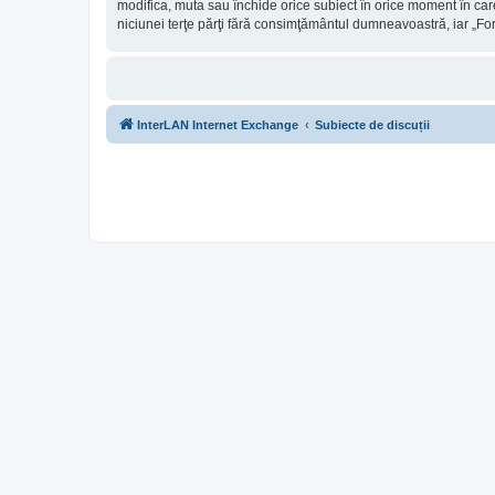
modifica, muta sau închide orice subiect în orice moment în care 
niciunei terţe părţi fără consimţământul dumneavoastră, iar „Fo
InterLAN Internet Exchange
Subiecte de discuții