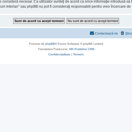
consideră necesar. Ca utilizator sunteţi de acord ca orice informaţie introdusă să fi
rum Interlan” sau phpBB nu pot fi consideraţi responsabili pentru vreo încercare d
Contactează-ne
Şter
Furnizat de
phpBB
® Forum Software © phpBB Limited
Translation/Traducere:
MX-Publisher CMS
Confidențialitate
|
Termeni