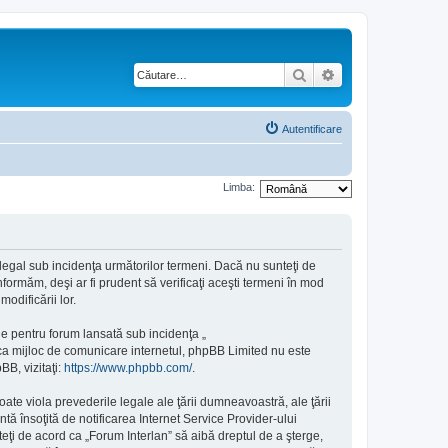
Căutare
Căutare avansată
Autentificare
Limba:
e legal sub incidenţa următorilor termeni. Dacă nu sunteţi de
formăm, deşi ar fi prudent să verificaţi aceşti termeni în mod
odificării lor.
e pentru forum lansată sub incidenţa „
 ca mijloc de comunicare internetul, phpBB Limited nu este
BB, vizitaţi:
https://www.phpbb.com/
.
ate viola prevederile legale ale ţării dumneavoastră, ale ţării
ă însoţită de notificarea Internet Service Provider-ului
eţi de acord ca „Forum Interlan” să aibă dreptul de a şterge,