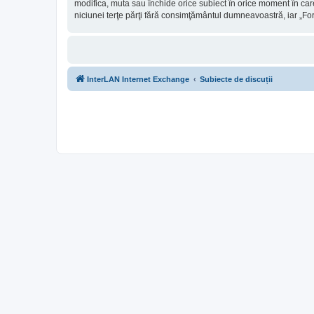
modifica, muta sau închide orice subiect în orice moment în care 
niciunei terţe părţi fără consimţământul dumneavoastră, iar „Fo
InterLAN Internet Exchange
Subiecte de discuții