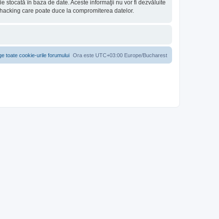
e stocată în baza de date. Aceste informaţii nu vor fi dezvăluite
e hacking care poate duce la compromiterea datelor.
ge toate cookie-urile forumului
Ora este UTC+03:00 Europe/Bucharest