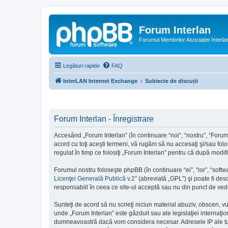
Forum Interlan
Forumul Membrilor Asociației Interla
Legături rapide
FAQ
InterLAN Internet Exchange
Subiecte de discuții
Forum Interlan - Înregistrare
Accesând „Forum Interlan” (în continuare “noi”, “nostru”, “Forum 
acord cu toţi aceşti termeni, vă rugăm să nu accesaţi şi/sau folo
regulat în timp ce folosiţi „Forum Interlan” pentru că după modif
Forumul nostru foloseşte phpBB (în continuare “ei”, “lor”, “so
Licenţei Generală Publică v.2
” (abreviată „GPL”) şi poate fi des
responsabill în ceea ce site-ul acceptă sau nu din punct de vede
Sunteţi de acord să nu scrieţi niciun material abuziv, obscen, v
unde „Forum Interlan” este găzduit sau ale legislaţiei internaţ
dumneavoastră dacă vom considera necesar. Adresele IP ale tutur