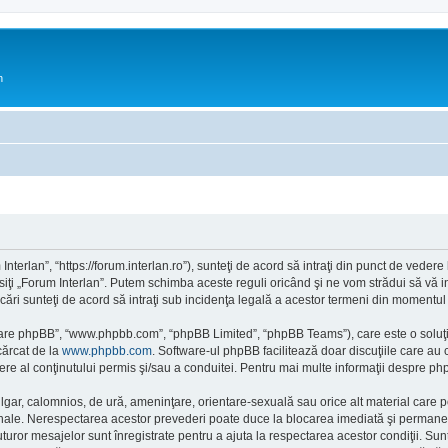
n
Interlan”, “https://forum.interlan.ro”), sunteţi de acord să intraţi din punct de veder
siţi „Forum Interlan”. Putem schimba aceste reguli oricând şi ne vom strădui să vă in
icări sunteţi de acord să intraţi sub incidenţa legală a acestor termeni din momentul m
ftware phpBB”, “www.phpbb.com”, “phpBB Limited”, “phpBB Teams”), care este o soluţi
cărcat de la
www.phpbb.com
. Software-ul phpBB facilitează doar discuţiile care au
re al conţinutului permis şi/sau a conduitei. Pentru mai multe informaţii despre php
ulgar, calomnios, de ură, ameninţare, orientare-sexuală sau orice alt material care po
ionale. Nerespectarea acestor prevederi poate duce la blocarea imediată şi permanent
or mesajelor sunt înregistrate pentru a ajuta la respectarea acestor condiţii. Sunt