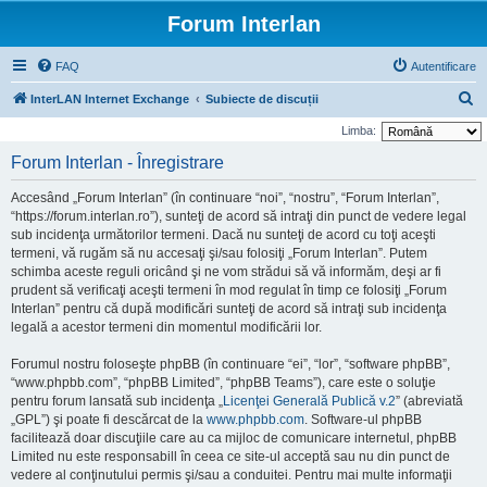
Forum Interlan
FAQ
Autentificare
C
InterLAN Internet Exchange
Subiecte de discuții
ă
Limba:
u
Forum Interlan - Înregistrare
t
Accesând „Forum Interlan” (în continuare “noi”, “nostru”, “Forum Interlan”,
a
“https://forum.interlan.ro”), sunteţi de acord să intraţi din punct de vedere legal
r
sub incidenţa următorilor termeni. Dacă nu sunteţi de acord cu toţi aceşti
termeni, vă rugăm să nu accesaţi şi/sau folosiţi „Forum Interlan”. Putem
e
schimba aceste reguli oricând şi ne vom strădui să vă informăm, deşi ar fi
prudent să verificaţi aceşti termeni în mod regulat în timp ce folosiţi „Forum
Interlan” pentru că după modificări sunteţi de acord să intraţi sub incidenţa
legală a acestor termeni din momentul modificării lor.
Forumul nostru foloseşte phpBB (în continuare “ei”, “lor”, “software phpBB”,
“www.phpbb.com”, “phpBB Limited”, “phpBB Teams”), care este o soluţie
pentru forum lansată sub incidenţa „
Licenţei Generală Publică v.2
” (abreviată
„GPL”) şi poate fi descărcat de la
www.phpbb.com
. Software-ul phpBB
facilitează doar discuţiile care au ca mijloc de comunicare internetul, phpBB
Limited nu este responsabill în ceea ce site-ul acceptă sau nu din punct de
vedere al conţinutului permis şi/sau a conduitei. Pentru mai multe informaţii