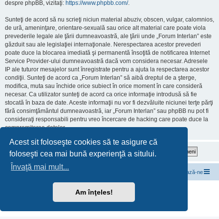
despre phpBB, vizitaţi:
https://www.phpbb.com/
.
Sunteţi de acord să nu scrieţi niciun material abuziv, obscen, vulgar, calomnios,
de ură, ameninţare, orientare-sexuală sau orice alt material care poate viola
prevederile legale ale ţării dumneavoastră, ale ţării unde „Forum Interlan” este
găzduit sau ale legislaţiei internaţionale. Nerespectarea acestor prevederi
poate duce la blocarea imediată şi permanentă însoţită de notificarea Internet
Service Provider-ului dumneavoastră dacă vom considera necesar. Adresele
IP ale tuturor mesajelor sunt înregistrate pentru a ajuta la respectarea acestor
condiţii. Sunteţi de acord ca „Forum Interlan” să aibă dreptul de a şterge,
modifica, muta sau închide orice subiect în orice moment în care consideră
necesar. Ca utilizator sunteţi de acord ca orice informaţie introdusă să fie
stocată în baza de date. Aceste informaţii nu vor fi dezvăluite niciunei terţe părţi
fără consimţământul dumneavoastră, iar „Forum Interlan” sau phpBB nu pot fi
consideraţi responsabili pentru vreo încercare de hacking care poate duce la
compromiterea datelor.
Acest sit foloseşte cookies să te asigure că
foloseşti cea mai bună experienţă a sitului.
Învaţă mai mult...
InterLAN Internet Exchange
Subiecte de discuții
Contactează-ne
Furnizat de
phpBB
® Forum Software © phpBB Limited
Am înţeles!
Translation/Traducere:
MX-Publisher CMS
Confidențialitate
|
Termeni