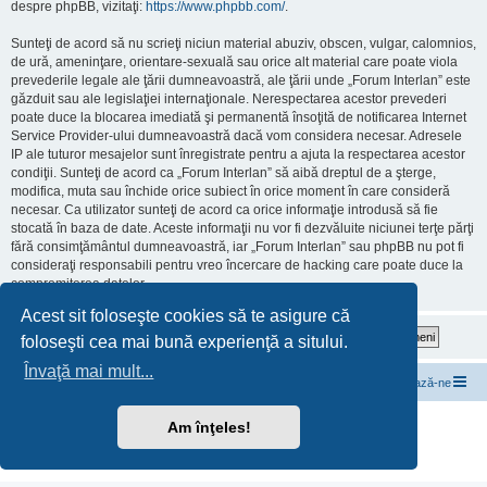
despre phpBB, vizitaţi:
https://www.phpbb.com/
.
Sunteţi de acord să nu scrieţi niciun material abuziv, obscen, vulgar, calomnios,
de ură, ameninţare, orientare-sexuală sau orice alt material care poate viola
prevederile legale ale ţării dumneavoastră, ale ţării unde „Forum Interlan” este
găzduit sau ale legislaţiei internaţionale. Nerespectarea acestor prevederi
poate duce la blocarea imediată şi permanentă însoţită de notificarea Internet
Service Provider-ului dumneavoastră dacă vom considera necesar. Adresele
IP ale tuturor mesajelor sunt înregistrate pentru a ajuta la respectarea acestor
condiţii. Sunteţi de acord ca „Forum Interlan” să aibă dreptul de a şterge,
modifica, muta sau închide orice subiect în orice moment în care consideră
necesar. Ca utilizator sunteţi de acord ca orice informaţie introdusă să fie
stocată în baza de date. Aceste informaţii nu vor fi dezvăluite niciunei terţe părţi
fără consimţământul dumneavoastră, iar „Forum Interlan” sau phpBB nu pot fi
consideraţi responsabili pentru vreo încercare de hacking care poate duce la
compromiterea datelor.
Acest sit foloseşte cookies să te asigure că
foloseşti cea mai bună experienţă a sitului.
Învaţă mai mult...
InterLAN Internet Exchange
Subiecte de discuții
Contactează-ne
Furnizat de
phpBB
® Forum Software © phpBB Limited
Am înţeles!
Translation/Traducere:
MX-Publisher CMS
Confidențialitate
|
Termeni