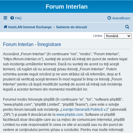
Forum Interlan
FAQ
Autentificare
C
InterLAN Internet Exchange
Subiecte de discuții
ă
Limba:
u
Forum Interlan - Înregistrare
t
Accesând „Forum Interlan” (în continuare “noi”, “nostru”, “Forum Interlan”,
a
“https://forum.interlan.ro”), sunteţi de acord să intraţi din punct de vedere legal
r
sub incidenţa următorilor termeni. Dacă nu sunteţi de acord cu toţi aceşti
termeni, vă rugăm să nu accesaţi şi/sau folosiţi „Forum Interlan”. Putem
e
schimba aceste reguli oricând şi ne vom strădui să vă informăm, deşi ar fi
prudent să verificaţi aceşti termeni în mod regulat în timp ce folosiţi „Forum
Interlan” pentru că după modificări sunteţi de acord să intraţi sub incidenţa
legală a acestor termeni din momentul modificării lor.
Forumul nostru foloseşte phpBB (în continuare “ei”, “lor”, “software phpBB”,
“www.phpbb.com”, “phpBB Limited”, “phpBB Teams”), care este o soluţie
pentru forum lansată sub incidenţa „
Licenţei Generală Publică v.2
” (abreviată
„GPL”) şi poate fi descărcat de la
www.phpbb.com
. Software-ul phpBB
facilitează doar discuţiile care au ca mijloc de comunicare internetul, phpBB
Limited nu este responsabill în ceea ce site-ul acceptă sau nu din punct de
vedere al conţinutului permis şi/sau a conduitei. Pentru mai multe informaţii