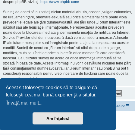
despre phpBB, vizitaţi:
https://www.phpbb.com/
.
Sunteţi de acord să nu scrieţi niciun material abuziv, obscen, vulgar, calomnios,
de ură, ameninţare, orientare-sexuală sau orice alt material care poate viola
prevederile legale ale ţării dumneavoastră, ale ţării unde „Forum Interlan” este
găzduit sau ale legislaţiei internaţionale. Nerespectarea acestor prevederi
poate duce la blocarea imediată şi permanentă însoţită de notificarea Internet
Service Provider-ului dumneavoastră dacă vom considera necesar. Adresele
IP ale tuturor mesajelor sunt înregistrate pentru a ajuta la respectarea acestor
condiţii. Sunteţi de acord ca „Forum Interlan” să aibă dreptul de a şterge,
modifica, muta sau închide orice subiect în orice moment în care consideră
necesar. Ca utilizator sunteţi de acord ca orice informaţie introdusă să fie
stocată în baza de date. Aceste informaţii nu vor fi dezvăluite niciunei terţe părţi
fără consimţământul dumneavoastră, iar „Forum Interlan” sau phpBB nu pot fi
consideraţi responsabili pentru vreo încercare de hacking care poate duce la
compromiterea datelor.
Acest sit foloseşte cookies să te asigure că
foloseşti cea mai bună experienţă a sitului.
Învaţă mai mult...
InterLAN Internet Exchange
Subiecte de discuții
Contactează-ne
Furnizat de
phpBB
® Forum Software © phpBB Limited
Am înţeles!
Translation/Traducere:
MX-Publisher CMS
Confidențialitate
|
Termeni