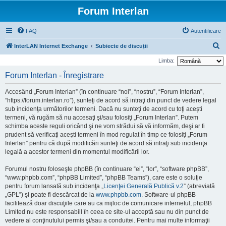
Forum Interlan
FAQ
Autentificare
C
InterLAN Internet Exchange
Subiecte de discuții
ă
Limba:
u
Forum Interlan - Înregistrare
t
Accesând „Forum Interlan” (în continuare “noi”, “nostru”, “Forum Interlan”,
a
“https://forum.interlan.ro”), sunteţi de acord să intraţi din punct de vedere legal
r
sub incidenţa următorilor termeni. Dacă nu sunteţi de acord cu toţi aceşti
termeni, vă rugăm să nu accesaţi şi/sau folosiţi „Forum Interlan”. Putem
e
schimba aceste reguli oricând şi ne vom strădui să vă informăm, deşi ar fi
prudent să verificaţi aceşti termeni în mod regulat în timp ce folosiţi „Forum
Interlan” pentru că după modificări sunteţi de acord să intraţi sub incidenţa
legală a acestor termeni din momentul modificării lor.
Forumul nostru foloseşte phpBB (în continuare “ei”, “lor”, “software phpBB”,
“www.phpbb.com”, “phpBB Limited”, “phpBB Teams”), care este o soluţie
pentru forum lansată sub incidenţa „
Licenţei Generală Publică v.2
” (abreviată
„GPL”) şi poate fi descărcat de la
www.phpbb.com
. Software-ul phpBB
facilitează doar discuţiile care au ca mijloc de comunicare internetul, phpBB
Limited nu este responsabill în ceea ce site-ul acceptă sau nu din punct de
vedere al conţinutului permis şi/sau a conduitei. Pentru mai multe informaţii