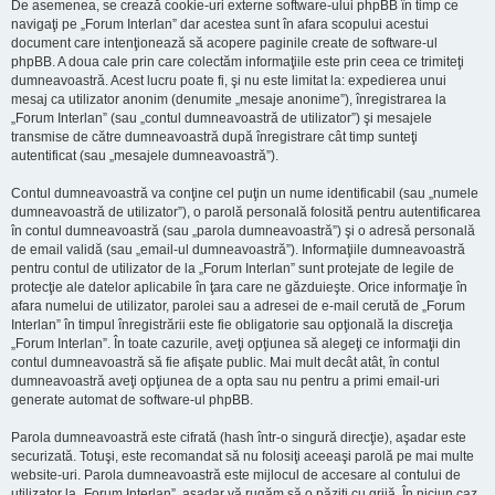
De asemenea, se crează cookie-uri externe software-ului phpBB în timp ce
navigaţi pe „Forum Interlan” dar acestea sunt în afara scopului acestui
document care intenţionează să acopere paginile create de software-ul
phpBB. A doua cale prin care colectăm informaţiile este prin ceea ce trimiteţi
dumneavoastră. Acest lucru poate fi, şi nu este limitat la: expedierea unui
mesaj ca utilizator anonim (denumite „mesaje anonime”), înregistrarea la
„Forum Interlan” (sau „contul dumneavoastră de utilizator”) şi mesajele
transmise de către dumneavoastră după înregistrare cât timp sunteţi
autentificat (sau „mesajele dumneavoastră”).
Contul dumneavoastră va conţine cel puţin un nume identificabil (sau „numele
dumneavoastră de utilizator”), o parolă personală folosită pentru autentificarea
în contul dumneavoastră (sau „parola dumneavoastră”) şi o adresă personală
de email validă (sau „email-ul dumneavoastră”). Informaţiile dumneavoastră
pentru contul de utilizator de la „Forum Interlan” sunt protejate de legile de
protecţie ale datelor aplicabile în ţara care ne găzduieşte. Orice informaţie în
afara numelui de utilizator, parolei sau a adresei de e-mail cerută de „Forum
Interlan” în timpul înregistrării este fie obligatorie sau opţională la discreţia
„Forum Interlan”. În toate cazurile, aveţi opţiunea să alegeţi ce informaţii din
contul dumneavoastră să fie afişate public. Mai mult decât atât, în contul
dumneavoastră aveţi opţiunea de a opta sau nu pentru a primi email-uri
generate automat de software-ul phpBB.
Parola dumneavoastră este cifrată (hash într-o singură direcţie), aşadar este
securizată. Totuşi, este recomandat să nu folosiţi aceeaşi parolă pe mai multe
website-uri. Parola dumneavoastră este mijlocul de accesare al contului de
utilizator la „Forum Interlan”, aşadar vă rugăm să o păziţi cu grijă. În niciun caz