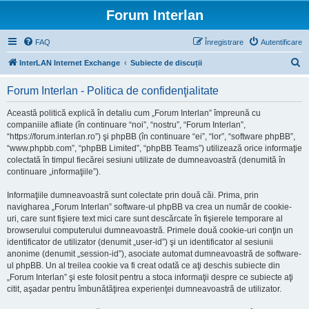
Forum Interlan
FAQ
Înregistrare
Autentificare
C
InterLAN Internet Exchange
Subiecte de discuții
ă
Forum Interlan - Politica de confidenţialitate
u
t
Această politică explică în detaliu cum „Forum Interlan” împreună cu
companiile afliate (în continuare “noi”, “nostru”, “Forum Interlan”,
a
“https://forum.interlan.ro”) şi phpBB (în continuare “ei”, “lor”, “software phpBB”,
r
“www.phpbb.com”, “phpBB Limited”, “phpBB Teams”) utilizează orice informaţie
colectată în timpul fiecărei sesiuni utilizate de dumneavoastră (denumită în
e
continuare „informaţiile”).
Informaţiile dumneavoastră sunt colectate prin două căi. Prima, prin
navigharea „Forum Interlan” software-ul phpBB va crea un număr de cookie-
uri, care sunt fişiere text mici care sunt descărcate în fişierele temporare al
browserului computerului dumneavoastră. Primele două cookie-uri conţin un
identificator de utilizator (denumit „user-id”) şi un identificator al sesiunii
anonime (denumit „session-id”), asociate automat dumneavoastră de software-
ul phpBB. Un al treilea cookie va fi creat odată ce aţi deschis subiecte din
„Forum Interlan” şi este folosit pentru a stoca informaţii despre ce subiecte aţi
citit, aşadar pentru îmbunătăţirea experienţei dumneavoastră de utilizator.