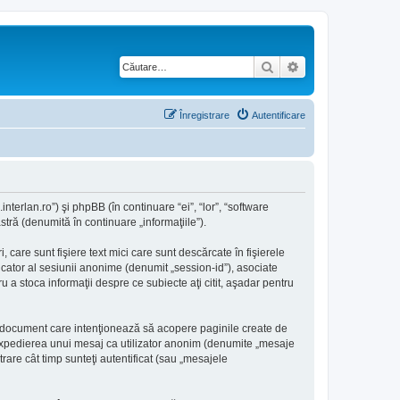
Căutare
Căutare avansată
Înregistrare
Autentificare
nterlan.ro”) şi phpBB (în continuare “ei”, “lor”, “software
ră (denumită în continuare „informaţiile”).
are sunt fişiere text mici care sunt descărcate în fişierele
icator al sesiunii anonime (denumit „session-id”), asociate
 a stoca informaţii despre ce subiecte aţi citit, aşadar pentru
i document care intenţionează să acopere paginile create de
a: expedierea unui mesaj ca utilizator anonim (denumite „mesaje
are cât timp sunteţi autentificat (sau „mesajele