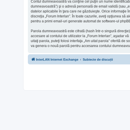
Contul dumneavoastră va conţine cel puţin un nume identificabi
dumneavoastră”) şi o adresă personală de email validă (sau „ema
datelor aplicabile în ţara care ne găzduieşte. Orice informaţie în
discreţia „Forum Interlan”. În toate cazurile, aveţi opţiunea să 
pentru a primi email-uri generate automat de software-ul phpB
Parola dumneavoastră este cifrată (hash într-o singură direcţie
accesare al contului de utilizator la „Forum Interlan”, aşadar vă
uitaţi parola, puteţi folosi interfaţa „Am uitat parola” oferită
va genera o nouă parolă pentru accesarea contului dumneavoa
InterLAN Internet Exchange
Subiecte de discuții