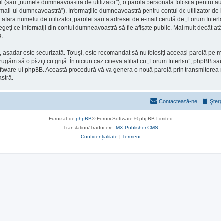
l (sau „numele dumneavoastră de utilizator”), o parolă personală folosită pentru a
il-ul dumneavoastră”). Informaţiile dumneavoastră pentru contul de utilizator de la
 afara numelui de utilizator, parolei sau a adresei de e-mail cerută de „Forum Interlan
alegeţi ce informaţii din contul dumneavoastră să fie afişate public. Mai mult decât 
B.
), aşadar este securizată. Totuşi, este recomandat să nu folosiţi aceeaşi parolă pe
 rugăm să o păziţi cu grijă. În niciun caz cineva afiliat cu „Forum Interlan”, phpBB s
 de software-ul phpBB. Această procedură vă va genera o nouă parolă prin transmiterea
stră.
Contactează-ne
Şter
Furnizat de
phpBB
® Forum Software © phpBB Limited
Translation/Traducere:
MX-Publisher CMS
Confidențialitate
|
Termeni