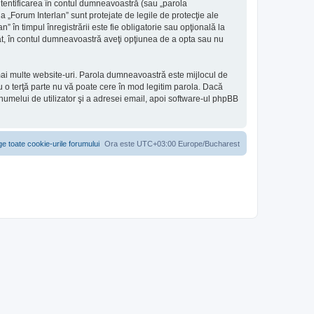
utentificarea în contul dumneavoastră (sau „parola
 „Forum Interlan” sunt protejate de legile de protecţie ale
” în timpul înregistrării este fie obligatorie sau opţională la
atât, în contul dumneavoastră aveţi opţiunea de a opta sau nu
 mai multe website-uri. Parola dumneavoastră este mijlocul de
au o terţă parte nu vă poate cere în mod legitim parola. Dacă
 numelui de utilizator şi a adresei email, apoi software-ul phpBB
ge toate cookie-urile forumului
Ora este UTC+03:00 Europe/Bucharest