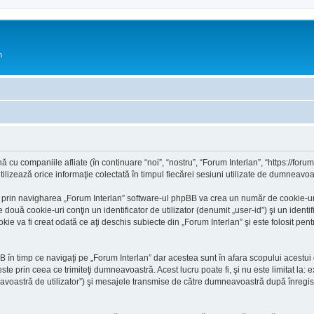
n
cu companiile afliate (în continuare “noi”, “nostru”, “Forum Interlan”, “https://forum.i
ează orice informaţie colectată în timpul fiecărei sesiuni utilizate de dumneavoast
prin navigharea „Forum Interlan” software-ul phpBB va crea un număr de cookie-uri, c
ă cookie-uri conţin un identificator de utilizator (denumit „user-id”) şi un identif
va fi creat odată ce aţi deschis subiecte din „Forum Interlan” şi este folosit pentru
în timp ce navigaţi pe „Forum Interlan” dar acestea sunt în afara scopului acestu
ste prin ceea ce trimiteţi dumneavoastră. Acest lucru poate fi, şi nu este limitat l
avoastră de utilizator”) şi mesajele transmise de către dumneavoastră după înregistr