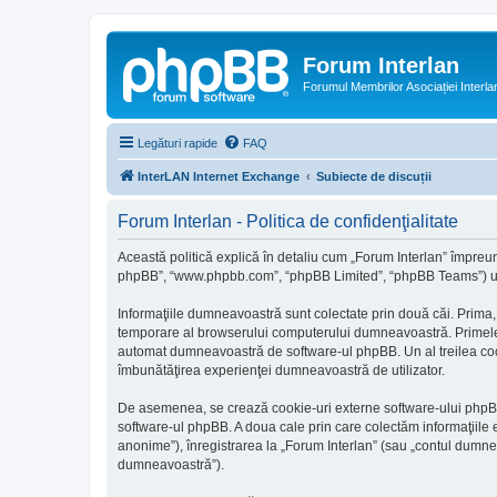
Forum Interlan
Forumul Membrilor Asociației Interla
Legături rapide
FAQ
InterLAN Internet Exchange
Subiecte de discuții
Forum Interlan - Politica de confidenţialitate
Această politică explică în detaliu cum „Forum Interlan” împreună 
phpBB”, “www.phpbb.com”, “phpBB Limited”, “phpBB Teams”) utiliz
Informaţiile dumneavoastră sunt colectate prin două căi. Prima, 
temporare al browserului computerului dumneavoastră. Primele dou
automat dumneavoastră de software-ul phpBB. Un al treilea cookie 
îmbunătăţirea experienţei dumneavoastră de utilizator.
De asemenea, se crează cookie-uri externe software-ului phpBB 
software-ul phpBB. A doua cale prin care colectăm informaţiile e
anonime”), înregistrarea la „Forum Interlan” (sau „contul dumne
dumneavoastră”).