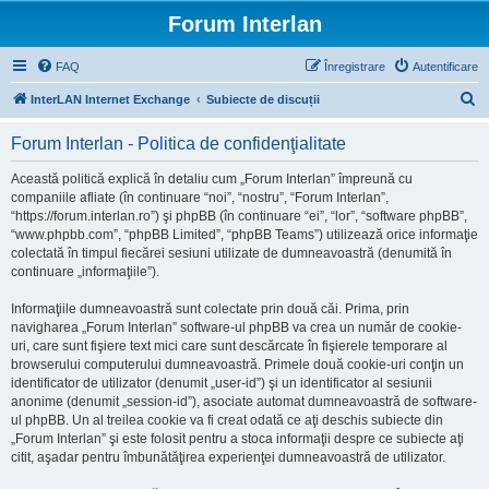
Forum Interlan
FAQ
Înregistrare
Autentificare
C
InterLAN Internet Exchange
Subiecte de discuții
ă
Forum Interlan - Politica de confidenţialitate
u
t
Această politică explică în detaliu cum „Forum Interlan” împreună cu
companiile afliate (în continuare “noi”, “nostru”, “Forum Interlan”,
a
“https://forum.interlan.ro”) şi phpBB (în continuare “ei”, “lor”, “software phpBB”,
r
“www.phpbb.com”, “phpBB Limited”, “phpBB Teams”) utilizează orice informaţie
colectată în timpul fiecărei sesiuni utilizate de dumneavoastră (denumită în
e
continuare „informaţiile”).
Informaţiile dumneavoastră sunt colectate prin două căi. Prima, prin
navigharea „Forum Interlan” software-ul phpBB va crea un număr de cookie-
uri, care sunt fişiere text mici care sunt descărcate în fişierele temporare al
browserului computerului dumneavoastră. Primele două cookie-uri conţin un
identificator de utilizator (denumit „user-id”) şi un identificator al sesiunii
anonime (denumit „session-id”), asociate automat dumneavoastră de software-
ul phpBB. Un al treilea cookie va fi creat odată ce aţi deschis subiecte din
„Forum Interlan” şi este folosit pentru a stoca informaţii despre ce subiecte aţi
citit, aşadar pentru îmbunătăţirea experienţei dumneavoastră de utilizator.