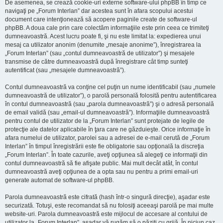
De asemenea, se crează cookie-uri externe software-ului phpBB în timp ce
navigaţi pe „Forum Interlan” dar acestea sunt în afara scopului acestui
document care intenţionează să acopere paginile create de software-ul
phpBB. A doua cale prin care colectăm informaţiile este prin ceea ce trimiteţi
dumneavoastră. Acest lucru poate fi, şi nu este limitat la: expedierea unui
mesaj ca utilizator anonim (denumite „mesaje anonime”), înregistrarea la
„Forum Interlan” (sau „contul dumneavoastră de utilizator”) şi mesajele
transmise de către dumneavoastră după înregistrare cât timp sunteţi
autentificat (sau „mesajele dumneavoastră”).
Contul dumneavoastră va conţine cel puţin un nume identificabil (sau „numele
dumneavoastră de utilizator”), o parolă personală folosită pentru autentificarea
în contul dumneavoastră (sau „parola dumneavoastră”) şi o adresă personală
de email validă (sau „email-ul dumneavoastră”). Informaţiile dumneavoastră
pentru contul de utilizator de la „Forum Interlan” sunt protejate de legile de
protecţie ale datelor aplicabile în ţara care ne găzduieşte. Orice informaţie în
afara numelui de utilizator, parolei sau a adresei de e-mail cerută de „Forum
Interlan” în timpul înregistrării este fie obligatorie sau opţională la discreţia
„Forum Interlan”. În toate cazurile, aveţi opţiunea să alegeţi ce informaţii din
contul dumneavoastră să fie afişate public. Mai mult decât atât, în contul
dumneavoastră aveţi opţiunea de a opta sau nu pentru a primi email-uri
generate automat de software-ul phpBB.
Parola dumneavoastră este cifrată (hash într-o singură direcţie), aşadar este
securizată. Totuşi, este recomandat să nu folosiţi aceeaşi parolă pe mai multe
website-uri. Parola dumneavoastră este mijlocul de accesare al contului de
utilizator la „Forum Interlan”, aşadar vă rugăm să o păziţi cu grijă. În niciun caz