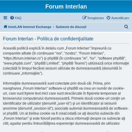
Forum Interlan
FAQ
Înregistrare
Autentificare
C
InterLAN Internet Exchange
Subiecte de discuții
ă
Forum Interlan - Politica de confidenţialitate
u
t
Această politică explică în detaliu cum „Forum Interlan” împreună cu
companiile afliate (în continuare “noi”, “nostru”, “Forum Interlan”,
a
“https://forum.interlan.ro”) şi phpBB (în continuare “ei”, “lor”, “software phpBB”,
r
“www.phpbb.com”, “phpBB Limited”, “phpBB Teams”) utilizează orice informaţie
colectată în timpul fiecărei sesiuni utilizate de dumneavoastră (denumită în
e
continuare „informaţiile”).
Informaţiile dumneavoastră sunt colectate prin două căi. Prima, prin
navigharea „Forum Interlan” software-ul phpBB va crea un număr de cookie-
uri, care sunt fişiere text mici care sunt descărcate în fişierele temporare al
browserului computerului dumneavoastră. Primele două cookie-uri conţin un
identificator de utilizator (denumit „user-id”) şi un identificator al sesiunii
anonime (denumit „session-id”), asociate automat dumneavoastră de software-
ul phpBB. Un al treilea cookie va fi creat odată ce aţi deschis subiecte din
„Forum Interlan” şi este folosit pentru a stoca informaţii despre ce subiecte aţi
citit, aşadar pentru îmbunătăţirea experienţei dumneavoastră de utilizator.