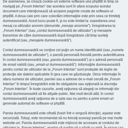
De asemenea, se crează cookie-uri externe software-ului phpBB în timp ce
navigaţi pe „Forum Interlan” dar acestea sunt în afara scopului acestui
document care intenţionează să acopere paginile create de software-ul
phpBB. A doua cale prin care colectăm informaţiile este prin ceea ce trimiteţi
dumneavoastră. Acest lucru poate fi, şi nu este limitat la: expedierea unui
mesaj ca utilizator anonim (denumite „mesaje anonime”), înregistrarea la
„Forum Interlan” (sau „contul dumneavoastră de utilizator”) şi mesajele
transmise de către dumneavoastră după înregistrare cât timp sunteţi
autentificat (sau „mesajele dumneavoastră”).
Contul dumneavoastră va conţine cel puţin un nume identificabil (sau „numele
dumneavoastră de utilizator”), o parolă personală folosită pentru autentificarea
în contul dumneavoastră (sau „parola dumneavoastră”) şi o adresă personală
de email validă (sau „email-ul dumneavoastră”). Informaţiile dumneavoastră
pentru contul de utilizator de la „Forum Interlan” sunt protejate de legile de
protecţie ale datelor aplicabile în ţara care ne găzduieşte. Orice informaţie în
afara numelui de utilizator, parolei sau a adresei de e-mail cerută de „Forum
Interlan” în timpul înregistrării este fie obligatorie sau opţională la discreţia
„Forum Interlan”. În toate cazurile, aveţi opţiunea să alegeţi ce informaţii din
contul dumneavoastră să fie afişate public. Mai mult decât atât, în contul
dumneavoastră aveţi opţiunea de a opta sau nu pentru a primi email-uri
generate automat de software-ul phpBB.
Parola dumneavoastră este cifrată (hash într-o singură direcţie), aşadar este
securizată. Totuşi, este recomandat să nu folosiţi aceeaşi parolă pe mai multe
website-uri. Parola dumneavoastră este mijlocul de accesare al contului de
utilizator la „Forum Interlan”, aşadar vă rugăm să o păziţi cu grijă. În niciun caz