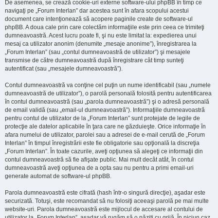
De asemenea, se crează cookie-uri externe software-ului phpBB în timp ce
navigaţi pe „Forum Interlan” dar acestea sunt în afara scopului acestui
document care intenţionează să acopere paginile create de software-ul
phpBB. A doua cale prin care colectăm informaţiile este prin ceea ce trimiteţi
dumneavoastră. Acest lucru poate fi, şi nu este limitat la: expedierea unui
mesaj ca utilizator anonim (denumite „mesaje anonime”), înregistrarea la
„Forum Interlan” (sau „contul dumneavoastră de utilizator”) şi mesajele
transmise de către dumneavoastră după înregistrare cât timp sunteţi
autentificat (sau „mesajele dumneavoastră”).
Contul dumneavoastră va conţine cel puţin un nume identificabil (sau „numele
dumneavoastră de utilizator”), o parolă personală folosită pentru autentificarea
în contul dumneavoastră (sau „parola dumneavoastră”) şi o adresă personală
de email validă (sau „email-ul dumneavoastră”). Informaţiile dumneavoastră
pentru contul de utilizator de la „Forum Interlan” sunt protejate de legile de
protecţie ale datelor aplicabile în ţara care ne găzduieşte. Orice informaţie în
afara numelui de utilizator, parolei sau a adresei de e-mail cerută de „Forum
Interlan” în timpul înregistrării este fie obligatorie sau opţională la discreţia
„Forum Interlan”. În toate cazurile, aveţi opţiunea să alegeţi ce informaţii din
contul dumneavoastră să fie afişate public. Mai mult decât atât, în contul
dumneavoastră aveţi opţiunea de a opta sau nu pentru a primi email-uri
generate automat de software-ul phpBB.
Parola dumneavoastră este cifrată (hash într-o singură direcţie), aşadar este
securizată. Totuşi, este recomandat să nu folosiţi aceeaşi parolă pe mai multe
website-uri. Parola dumneavoastră este mijlocul de accesare al contului de
utilizator la „Forum Interlan”, aşadar vă rugăm să o păziţi cu grijă. În niciun caz