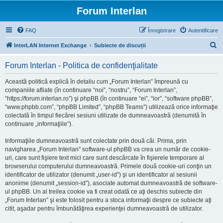
Forum Interlan
FAQ
Înregistrare
Autentificare
C
InterLAN Internet Exchange
Subiecte de discuții
ă
Forum Interlan - Politica de confidenţialitate
u
t
Această politică explică în detaliu cum „Forum Interlan” împreună cu
companiile afliate (în continuare “noi”, “nostru”, “Forum Interlan”,
a
“https://forum.interlan.ro”) şi phpBB (în continuare “ei”, “lor”, “software phpBB”,
r
“www.phpbb.com”, “phpBB Limited”, “phpBB Teams”) utilizează orice informaţie
colectată în timpul fiecărei sesiuni utilizate de dumneavoastră (denumită în
e
continuare „informaţiile”).
Informaţiile dumneavoastră sunt colectate prin două căi. Prima, prin
navigharea „Forum Interlan” software-ul phpBB va crea un număr de cookie-
uri, care sunt fişiere text mici care sunt descărcate în fişierele temporare al
browserului computerului dumneavoastră. Primele două cookie-uri conţin un
identificator de utilizator (denumit „user-id”) şi un identificator al sesiunii
anonime (denumit „session-id”), asociate automat dumneavoastră de software-
ul phpBB. Un al treilea cookie va fi creat odată ce aţi deschis subiecte din
„Forum Interlan” şi este folosit pentru a stoca informaţii despre ce subiecte aţi
citit, aşadar pentru îmbunătăţirea experienţei dumneavoastră de utilizator.