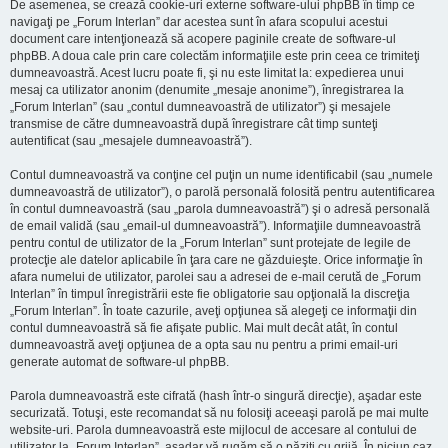
De asemenea, se crează cookie-uri externe software-ului phpBB în timp ce
navigaţi pe „Forum Interlan” dar acestea sunt în afara scopului acestui
document care intenţionează să acopere paginile create de software-ul
phpBB. A doua cale prin care colectăm informaţiile este prin ceea ce trimiteţi
dumneavoastră. Acest lucru poate fi, şi nu este limitat la: expedierea unui
mesaj ca utilizator anonim (denumite „mesaje anonime”), înregistrarea la
„Forum Interlan” (sau „contul dumneavoastră de utilizator”) şi mesajele
transmise de către dumneavoastră după înregistrare cât timp sunteţi
autentificat (sau „mesajele dumneavoastră”).
Contul dumneavoastră va conţine cel puţin un nume identificabil (sau „numele
dumneavoastră de utilizator”), o parolă personală folosită pentru autentificarea
în contul dumneavoastră (sau „parola dumneavoastră”) şi o adresă personală
de email validă (sau „email-ul dumneavoastră”). Informaţiile dumneavoastră
pentru contul de utilizator de la „Forum Interlan” sunt protejate de legile de
protecţie ale datelor aplicabile în ţara care ne găzduieşte. Orice informaţie în
afara numelui de utilizator, parolei sau a adresei de e-mail cerută de „Forum
Interlan” în timpul înregistrării este fie obligatorie sau opţională la discreţia
„Forum Interlan”. În toate cazurile, aveţi opţiunea să alegeţi ce informaţii din
contul dumneavoastră să fie afişate public. Mai mult decât atât, în contul
dumneavoastră aveţi opţiunea de a opta sau nu pentru a primi email-uri
generate automat de software-ul phpBB.
Parola dumneavoastră este cifrată (hash într-o singură direcţie), aşadar este
securizată. Totuşi, este recomandat să nu folosiţi aceeaşi parolă pe mai multe
website-uri. Parola dumneavoastră este mijlocul de accesare al contului de
utilizator la „Forum Interlan”, aşadar vă rugăm să o păziţi cu grijă. În niciun caz