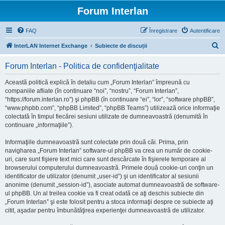
Forum Interlan
FAQ
Înregistrare
Autentificare
C
InterLAN Internet Exchange
Subiecte de discuții
ă
Forum Interlan - Politica de confidenţialitate
u
t
Această politică explică în detaliu cum „Forum Interlan” împreună cu
companiile afliate (în continuare “noi”, “nostru”, “Forum Interlan”,
a
“https://forum.interlan.ro”) şi phpBB (în continuare “ei”, “lor”, “software phpBB”,
r
“www.phpbb.com”, “phpBB Limited”, “phpBB Teams”) utilizează orice informaţie
colectată în timpul fiecărei sesiuni utilizate de dumneavoastră (denumită în
e
continuare „informaţiile”).
Informaţiile dumneavoastră sunt colectate prin două căi. Prima, prin
navigharea „Forum Interlan” software-ul phpBB va crea un număr de cookie-
uri, care sunt fişiere text mici care sunt descărcate în fişierele temporare al
browserului computerului dumneavoastră. Primele două cookie-uri conţin un
identificator de utilizator (denumit „user-id”) şi un identificator al sesiunii
anonime (denumit „session-id”), asociate automat dumneavoastră de software-
ul phpBB. Un al treilea cookie va fi creat odată ce aţi deschis subiecte din
„Forum Interlan” şi este folosit pentru a stoca informaţii despre ce subiecte aţi
citit, aşadar pentru îmbunătăţirea experienţei dumneavoastră de utilizator.