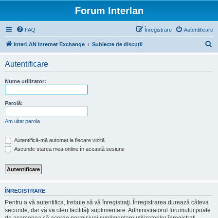
Forum Interlan
FAQ
Înregistrare
Autentificare
C
InterLAN Internet Exchange
Subiecte de discuții
ă
Autentificare
u
t
Nume utilizator:
a
r
Parolă:
e
Am uitat parola
Autentifică-mă automat la fiecare vizită
Ascunde starea mea online în această sesiune
ÎNREGISTRARE
Pentru a vă autentifica, trebuie să vă înregistraţi. Înregistrarea durează câteva
secunde, dar vă va oferi facilităţi suplimentare. Administratorul forumului poate
de asemenea să acorde permisiuni suplimentare utilizatorilor înregistraţi.