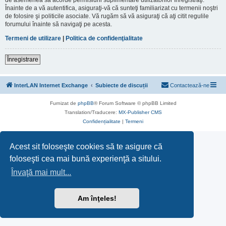
Înainte de a vă autentifica, asiguraţi-vă că sunteţi familiarizat cu termenii noştri
de folosire şi politicile asociate. Vă rugăm să vă asiguraţi că aţi citit regulile
forumului înainte să navigaţi pe acesta.
Termeni de utilizare
|
Politica de confidenţialitate
Înregistrare
InterLAN Internet Exchange
Subiecte de discuții
Contactează-ne
Furnizat de
phpBB
® Forum Software © phpBB Limited
Translation/Traducere:
MX-Publisher CMS
Confidențialitate
|
Termeni
Acest sit foloseşte cookies să te asigure că
foloseşti cea mai bună experienţă a sitului.
Învaţă mai mult...
Am înţeles!