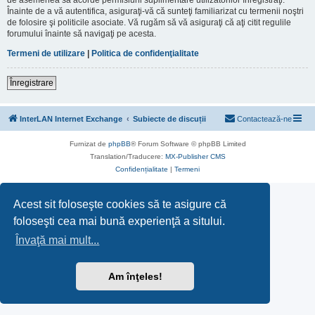
Înainte de a vă autentifica, asiguraţi-vă că sunteţi familiarizat cu termenii noştri
de folosire şi politicile asociate. Vă rugăm să vă asiguraţi că aţi citit regulile
forumului înainte să navigaţi pe acesta.
Termeni de utilizare
|
Politica de confidenţialitate
Înregistrare
InterLAN Internet Exchange
Subiecte de discuții
Contactează-ne
Furnizat de
phpBB
® Forum Software © phpBB Limited
Translation/Traducere:
MX-Publisher CMS
Confidențialitate
|
Termeni
Acest sit foloseşte cookies să te asigure că
foloseşti cea mai bună experienţă a sitului.
Învaţă mai mult...
Am înţeles!