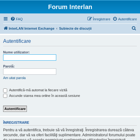
Forum Interlan
FAQ
Înregistrare
Autentificare
C
InterLAN Internet Exchange
Subiecte de discuții
ă
Autentificare
u
t
Nume utilizator:
a
r
Parolă:
e
Am uitat parola
Autentifică-mă automat la fiecare vizită
Ascunde starea mea online în această sesiune
ÎNREGISTRARE
Pentru a vă autentifica, trebuie să vă înregistraţi. Înregistrarea durează câteva
secunde, dar vă va oferi facilităţi suplimentare. Administratorul forumului poate
de asemenea să acorde permisiuni suplimentare utilizatorilor înregistraţi.