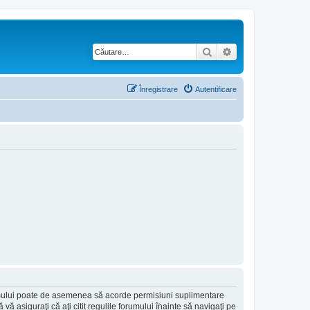
Căutare
Căutare avansată
Înregistrare
Autentificare
forumului poate de asemenea să acorde permisiuni suplimentare
să vă asiguraţi că aţi citit regulile forumului înainte să navigaţi pe