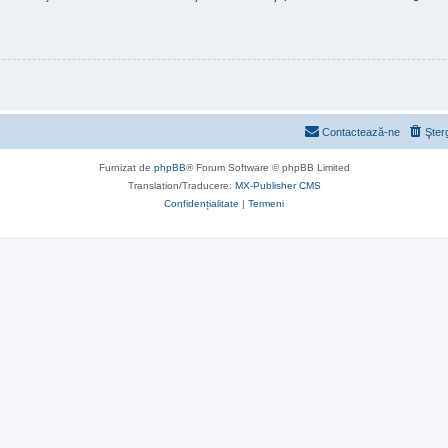
Contactează-ne
Şter
Furnizat de
phpBB
® Forum Software © phpBB Limited
Translation/Traducere:
MX-Publisher CMS
Confidențialitate
|
Termeni