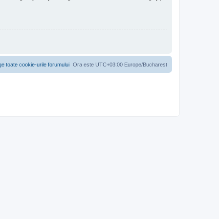
ge toate cookie-urile forumului
Ora este UTC+03:00 Europe/Bucharest