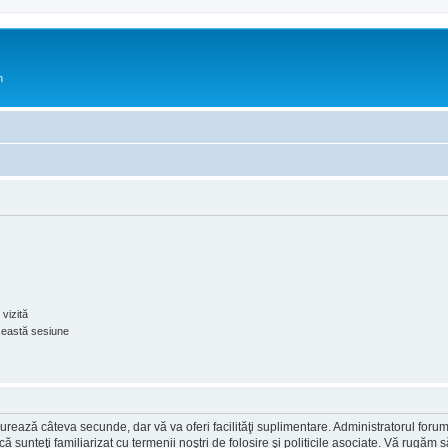
n
vizită
ceastă sesiune
ea durează câteva secunde, dar vă va oferi facilităţi suplimentare. Administratorul 
ă că sunteţi familiarizat cu termenii noştri de folosire şi politicile asociate. Vă rugăm 