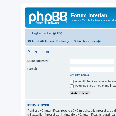
Forum Interlan
Forumul Membrilor Asociației Interla
Legături rapide
FAQ
InterLAN Internet Exchange
Subiecte de discuții
Autentificare
Nume utilizator:
Parolă:
Am uitat parola
Autentifică-mă automat la fiecare 
Ascunde starea mea online în a
ÎNREGISTRARE
Pentru a vă autentifica, trebuie să vă înregistraţi. Înregistrar
utilizatorilor înregistraţi. Înainte de a vă autentifica, asiguraţi-v