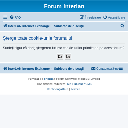
Forum Interlan
FAQ
Înregistrare
Autentificare
C
InterLAN Internet Exchange
Subiecte de discuții
ă
Şterge toate cookie-urile forumului
u
t
Sunteţi sigur că doriţi ştergerea tuturor cookie-urilor primite de pe acest forum?
a
r
e
InterLAN Internet Exchange
Subiecte de discuții
Contactează-ne
Furnizat de
phpBB
® Forum Software © phpBB Limited
Translation/Traducere:
MX-Publisher CMS
Confidențialitate
|
Termeni