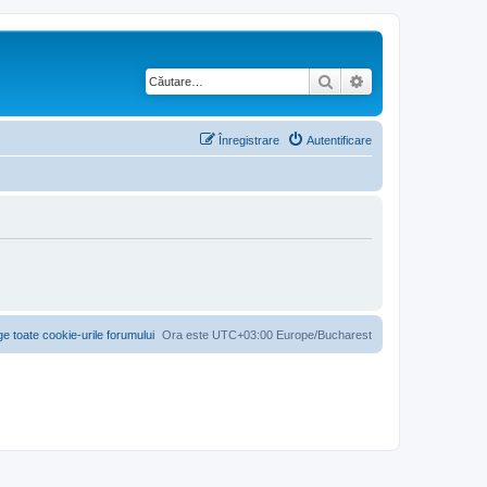
Căutare
Căutare avansată
Înregistrare
Autentificare
ge toate cookie-urile forumului
Ora este UTC+03:00 Europe/Bucharest