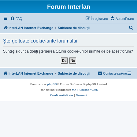
Forum Interlan
FAQ
Înregistrare
Autentificare
C
InterLAN Internet Exchange
Subiecte de discuții
ă
Şterge toate cookie-urile forumului
u
t
Sunteţi sigur că doriţi ştergerea tuturor cookie-urilor primite de pe acest forum?
a
r
e
InterLAN Internet Exchange
Subiecte de discuții
Contactează-ne
Furnizat de
phpBB
® Forum Software © phpBB Limited
Translation/Traducere:
MX-Publisher CMS
Confidențialitate
|
Termeni