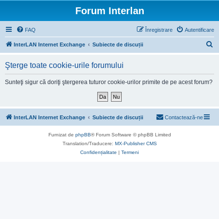
Forum Interlan
FAQ
Înregistrare
Autentificare
C
InterLAN Internet Exchange
Subiecte de discuții
ă
Şterge toate cookie-urile forumului
u
t
Sunteţi sigur că doriţi ştergerea tuturor cookie-urilor primite de pe acest forum?
a
r
e
InterLAN Internet Exchange
Subiecte de discuții
Contactează-ne
Furnizat de
phpBB
® Forum Software © phpBB Limited
Translation/Traducere:
MX-Publisher CMS
Confidențialitate
|
Termeni