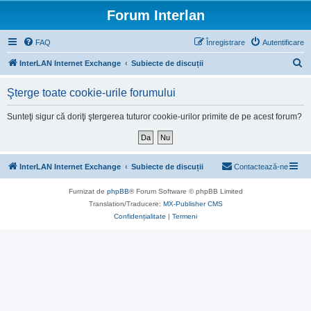
Forum Interlan
FAQ
Înregistrare
Autentificare
C
InterLAN Internet Exchange
Subiecte de discuții
ă
Şterge toate cookie-urile forumului
u
t
Sunteţi sigur că doriţi ştergerea tuturor cookie-urilor primite de pe acest forum?
a
r
e
InterLAN Internet Exchange
Subiecte de discuții
Contactează-ne
Furnizat de
phpBB
® Forum Software © phpBB Limited
Translation/Traducere:
MX-Publisher CMS
Confidențialitate
|
Termeni