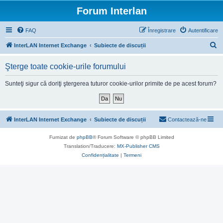
Forum Interlan
FAQ
Înregistrare
Autentificare
C
InterLAN Internet Exchange
Subiecte de discuții
ă
Şterge toate cookie-urile forumului
u
t
Sunteţi sigur că doriţi ştergerea tuturor cookie-urilor primite de pe acest forum?
a
r
e
InterLAN Internet Exchange
Subiecte de discuții
Contactează-ne
Furnizat de
phpBB
® Forum Software © phpBB Limited
Translation/Traducere:
MX-Publisher CMS
Confidențialitate
|
Termeni