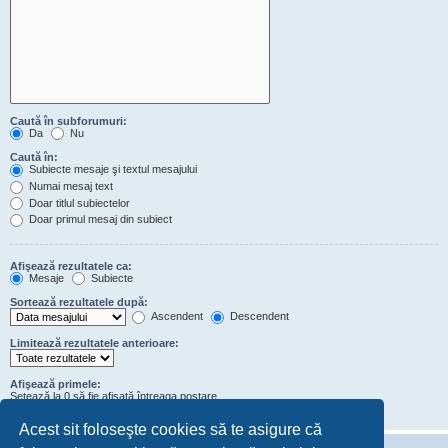
Caută în subforumuri:
Da
Nu
Caută în:
Subiecte mesaje şi textul mesajului
Numai mesaj text
Doar titlul subiectelor
Doar primul mesaj din subiect
Afişează rezultatele ca:
Mesaje
Subiecte
Sortează rezultatele după:
Ascendent
Descendent
Limitează rezultatele anterioare:
Afişează primele:
Setează la 0 să fie afişată întreaga postare.
de caractere din conţinutul mesajelor
Acest sit foloseşte cookies să te asigure că