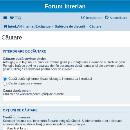
Forum Interlan
FAQ
Înregistrare
Autentificare
InterLAN Internet Exchange
Subiecte de discuții
Căutare
Căutare
INTEROGARE DE CĂUTARE
Căutare după cuvinte cheie:
Adăugaţi
+
în faţa unui cuvânt ce trebuie găsit şi
-
în faţa unui cuvânt ce nu trebuie găsit.
Puneţi o listă de cuvinte separate de
|
în paranteze dacă numai unul din cuvinte trebuie
găsit. Utilizaţi * ca wildcard pentru părţi de cuvinte.
Caută după toţi termenii sau foloseşte interogarea introdusă
Caută după orice termen
Caută după autor:
Utilizaţi * ca wildcard pentru părţi de cuvinte.
OPŢIUNI DE CĂUTARE
Caută în forumuri:
Selectaţi forumul sau forumurile în care doriţi să căutaţi. Subforumurile sunt selectate
automat dacă nu dezactivaţi „caută în subforumuri„ mai jos.