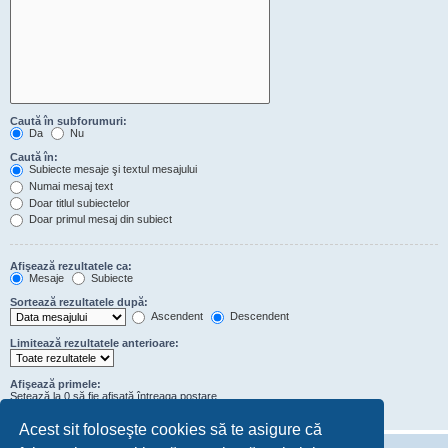
Caută în subforumuri:
Da
Nu
Caută în:
Subiecte mesaje şi textul mesajului
Numai mesaj text
Doar titlul subiectelor
Doar primul mesaj din subiect
Afişează rezultatele ca:
Mesaje
Subiecte
Sortează rezultatele după:
Ascendent
Descendent
Limitează rezultatele anterioare:
Afişează primele:
Setează la 0 să fie afişată întreaga postare.
de caractere din conţinutul mesajelor
Acest sit foloseşte cookies să te asigure că