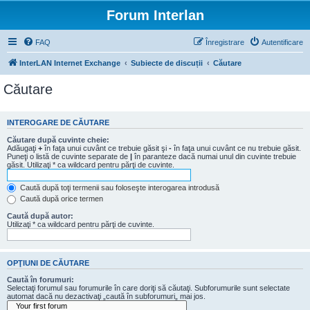
Forum Interlan
FAQ
Înregistrare
Autentificare
InterLAN Internet Exchange
Subiecte de discuții
Căutare
Căutare
INTEROGARE DE CĂUTARE
Căutare după cuvinte cheie:
Adăugaţi
+
în faţa unui cuvânt ce trebuie găsit şi
-
în faţa unui cuvânt ce nu trebuie găsit.
Puneţi o listă de cuvinte separate de
|
în paranteze dacă numai unul din cuvinte trebuie
găsit. Utilizaţi * ca wildcard pentru părţi de cuvinte.
Caută după toţi termenii sau foloseşte interogarea introdusă
Caută după orice termen
Caută după autor:
Utilizaţi * ca wildcard pentru părţi de cuvinte.
OPŢIUNI DE CĂUTARE
Caută în forumuri:
Selectaţi forumul sau forumurile în care doriţi să căutaţi. Subforumurile sunt selectate
automat dacă nu dezactivaţi „caută în subforumuri„ mai jos.