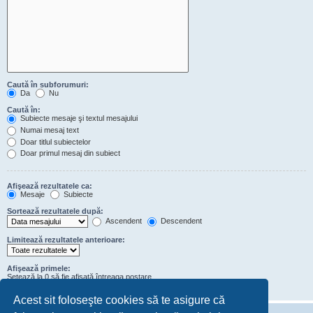
Caută în subforumuri:
Da
Nu
Caută în:
Subiecte mesaje şi textul mesajului
Numai mesaj text
Doar titlul subiectelor
Doar primul mesaj din subiect
Afişează rezultatele ca:
Mesaje
Subiecte
Sortează rezultatele după:
Ascendent
Descendent
Limitează rezultatele anterioare:
Afişează primele:
Setează la 0 să fie afişată întreaga postare.
de caractere din conţinutul mesajelor
Acest sit foloseşte cookies să te asigure că