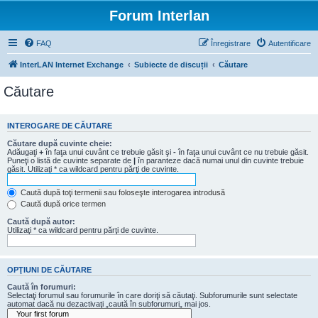
Forum Interlan
FAQ
Înregistrare
Autentificare
InterLAN Internet Exchange
Subiecte de discuții
Căutare
Căutare
INTEROGARE DE CĂUTARE
Căutare după cuvinte cheie:
Adăugaţi
+
în faţa unui cuvânt ce trebuie găsit şi
-
în faţa unui cuvânt ce nu trebuie găsit.
Puneţi o listă de cuvinte separate de
|
în paranteze dacă numai unul din cuvinte trebuie
găsit. Utilizaţi * ca wildcard pentru părţi de cuvinte.
Caută după toţi termenii sau foloseşte interogarea introdusă
Caută după orice termen
Caută după autor:
Utilizaţi * ca wildcard pentru părţi de cuvinte.
OPŢIUNI DE CĂUTARE
Caută în forumuri:
Selectaţi forumul sau forumurile în care doriţi să căutaţi. Subforumurile sunt selectate
automat dacă nu dezactivaţi „caută în subforumuri„ mai jos.