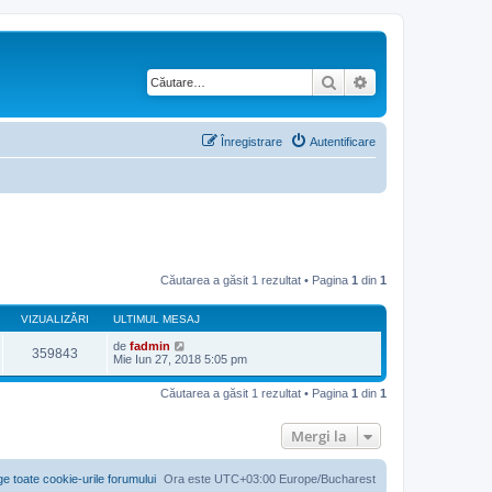
Căutare
Căutare avansată
Înregistrare
Autentificare
Căutarea a găsit 1 rezultat • Pagina
1
din
1
VIZUALIZĂRI
ULTIMUL MESAJ
de
fadmin
359843
Mie Iun 27, 2018 5:05 pm
Căutarea a găsit 1 rezultat • Pagina
1
din
1
Mergi la
ge toate cookie-urile forumului
Ora este UTC+03:00 Europe/Bucharest