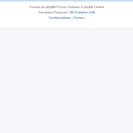
Furnizat de
phpBB
® Forum Software © phpBB Limited
Translation/Traducere:
MX-Publisher CMS
Confidențialitate
|
Termeni