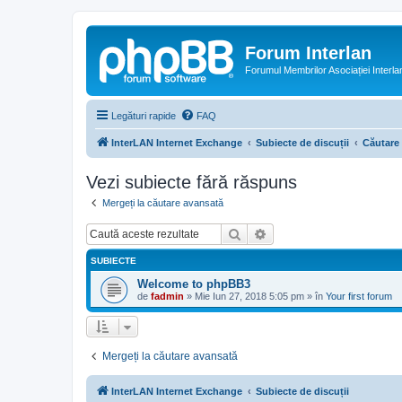
Forum Interlan
Forumul Membrilor Asociației Interla
Legături rapide
FAQ
InterLAN Internet Exchange
Subiecte de discuții
Căutare
Vezi subiecte fără răspuns
Mergeți la căutare avansată
Căutare
Căutare avansată
SUBIECTE
Welcome to phpBB3
de
fadmin
»
Mie Iun 27, 2018 5:05 pm
» în
Your first forum
Mergeți la căutare avansată
InterLAN Internet Exchange
Subiecte de discuții