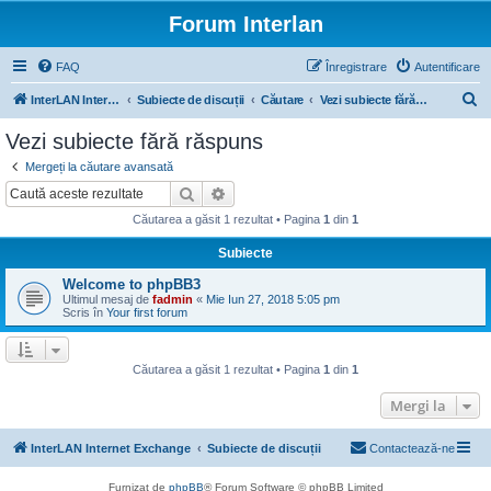
Forum Interlan
FAQ
Înregistrare
Autentificare
C
InterLAN Internet Exchange
Subiecte de discuții
Căutare
Vezi subiecte fără răspuns
ă
Vezi subiecte fără răspuns
u
Mergeți la căutare avansată
t
Căutare
Căutare avansată
a
Căutarea a găsit 1 rezultat • Pagina
1
din
1
r
Subiecte
e
Welcome to phpBB3
Ultimul mesaj de
fadmin
«
Mie Iun 27, 2018 5:05 pm
Scris în
Your first forum
Căutarea a găsit 1 rezultat • Pagina
1
din
1
Mergi la
InterLAN Internet Exchange
Subiecte de discuții
Contactează-ne
Furnizat de
phpBB
® Forum Software © phpBB Limited