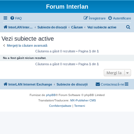
Forum Interlan
FAQ
Înregistrare
Autentificare
C
InterLAN Internet Exchange
Subiecte de discuții
Căutare
Vezi subiecte active
ă
Vezi subiecte active
u
Mergeți la căutare avansată
t
Căutarea a găsit 0 rezultate • Pagina
1
din
1
a
Nu a fost găsit niciun rezultat.
r
Căutarea a găsit 0 rezultate • Pagina
1
din
1
e
Mergi la
InterLAN Internet Exchange
Subiecte de discuții
Contactează-ne
Furnizat de
phpBB
® Forum Software © phpBB Limited
Translation/Traducere:
MX-Publisher CMS
Confidențialitate
|
Termeni