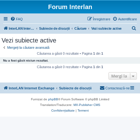
Forum Interlan
FAQ
Înregistrare
Autentificare
C
InterLAN Internet Exchange
Subiecte de discuții
Căutare
Vezi subiecte active
ă
Vezi subiecte active
u
Mergeți la căutare avansată
t
Căutarea a găsit 0 rezultate • Pagina
1
din
1
a
Nu a fost găsit niciun rezultat.
r
Căutarea a găsit 0 rezultate • Pagina
1
din
1
e
Mergi la
InterLAN Internet Exchange
Subiecte de discuții
Contactează-ne
Furnizat de
phpBB
® Forum Software © phpBB Limited
Translation/Traducere:
MX-Publisher CMS
Confidențialitate
|
Termeni