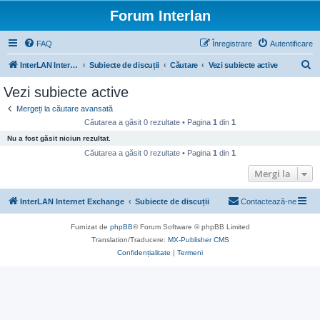
Forum Interlan
FAQ
Înregistrare
Autentificare
C
InterLAN Internet Exchange
Subiecte de discuții
Căutare
Vezi subiecte active
ă
Vezi subiecte active
u
Mergeți la căutare avansată
t
Căutarea a găsit 0 rezultate • Pagina
1
din
1
a
Nu a fost găsit niciun rezultat.
r
Căutarea a găsit 0 rezultate • Pagina
1
din
1
e
Mergi la
InterLAN Internet Exchange
Subiecte de discuții
Contactează-ne
Furnizat de
phpBB
® Forum Software © phpBB Limited
Translation/Traducere:
MX-Publisher CMS
Confidențialitate
|
Termeni