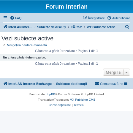
Forum Interlan
FAQ
Înregistrare
Autentificare
C
InterLAN Internet Exchange
Subiecte de discuții
Căutare
Vezi subiecte active
ă
Vezi subiecte active
u
Mergeți la căutare avansată
t
Căutarea a găsit 0 rezultate • Pagina
1
din
1
a
Nu a fost găsit niciun rezultat.
r
Căutarea a găsit 0 rezultate • Pagina
1
din
1
e
Mergi la
InterLAN Internet Exchange
Subiecte de discuții
Contactează-ne
Furnizat de
phpBB
® Forum Software © phpBB Limited
Translation/Traducere:
MX-Publisher CMS
Confidențialitate
|
Termeni