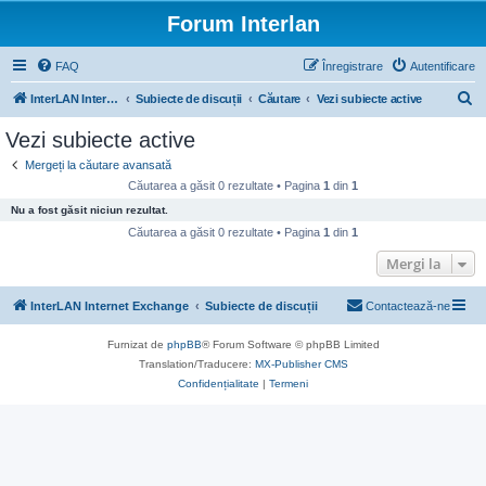
Forum Interlan
FAQ
Înregistrare
Autentificare
C
InterLAN Internet Exchange
Subiecte de discuții
Căutare
Vezi subiecte active
ă
Vezi subiecte active
u
Mergeți la căutare avansată
t
Căutarea a găsit 0 rezultate • Pagina
1
din
1
a
Nu a fost găsit niciun rezultat.
r
Căutarea a găsit 0 rezultate • Pagina
1
din
1
e
Mergi la
InterLAN Internet Exchange
Subiecte de discuții
Contactează-ne
Furnizat de
phpBB
® Forum Software © phpBB Limited
Translation/Traducere:
MX-Publisher CMS
Confidențialitate
|
Termeni