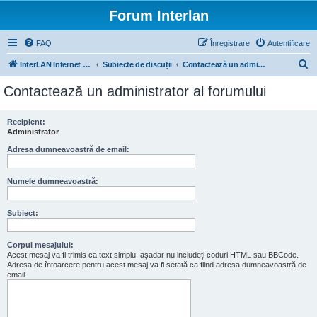
Forum Interlan
FAQ
Înregistrare
Autentificare
C
InterLAN Internet Exchange
Subiecte de discuții
Contactează un administrator al forumului
ă
Contactează un administrator al forumului
u
t
Recipient:
Administrator
a
r
Adresa dumneavoastră de email:
e
Numele dumneavoastră:
Subiect:
Corpul mesajului:
Acest mesaj va fi trimis ca text simplu, aşadar nu includeţi coduri HTML sau BBCode.
Adresa de întoarcere pentru acest mesaj va fi setată ca fiind adresa dumneavoastră de
email.