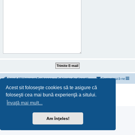
InterLAN Internet Exchange
Subiecte de discuții
Contactează-ne
Acest sit foloseşte cookies să te asigure că
Furnizat de
phpBB
® Forum Software © phpBB Limited
foloseşti cea mai bună experienţă a sitului.
Translation/Traducere:
MX-Publisher CMS
Confidențialitate
|
Termeni
Învaţă mai mult...
Am înţeles!