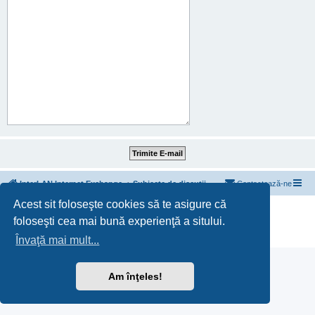
InterLAN Internet Exchange
Subiecte de discuții
Contactează-ne
Acest sit foloseşte cookies să te asigure că
Furnizat de
phpBB
® Forum Software © phpBB Limited
foloseşti cea mai bună experienţă a sitului.
Translation/Traducere:
MX-Publisher CMS
Confidențialitate
|
Termeni
Învaţă mai mult...
Am înţeles!