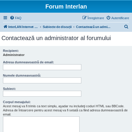
Forum Interlan
FAQ
Înregistrare
Autentificare
C
InterLAN Internet Exchange
Subiecte de discuții
Contactează un administrator al forumului
ă
Contactează un administrator al forumului
u
t
Recipient:
Administrator
a
r
Adresa dumneavoastră de email:
e
Numele dumneavoastră:
Subiect:
Corpul mesajului:
Acest mesaj va fi trimis ca text simplu, aşadar nu includeţi coduri HTML sau BBCode.
Adresa de întoarcere pentru acest mesaj va fi setată ca fiind adresa dumneavoastră de
email.