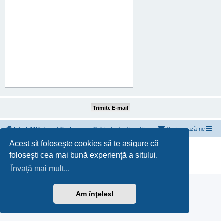
InterLAN Internet Exchange
Subiecte de discuții
Contactează-ne
Acest sit foloseşte cookies să te asigure că
Furnizat de
phpBB
® Forum Software © phpBB Limited
foloseşti cea mai bună experienţă a sitului.
Translation/Traducere:
MX-Publisher CMS
Confidențialitate
|
Termeni
Învaţă mai mult...
Am înţeles!