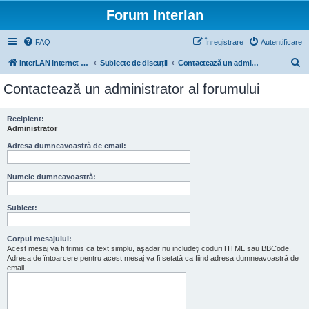
Forum Interlan
FAQ
Înregistrare
Autentificare
C
InterLAN Internet Exchange
Subiecte de discuții
Contactează un administrator al forumului
ă
Contactează un administrator al forumului
u
t
Recipient:
Administrator
a
r
Adresa dumneavoastră de email:
e
Numele dumneavoastră:
Subiect:
Corpul mesajului:
Acest mesaj va fi trimis ca text simplu, aşadar nu includeţi coduri HTML sau BBCode.
Adresa de întoarcere pentru acest mesaj va fi setată ca fiind adresa dumneavoastră de
email.