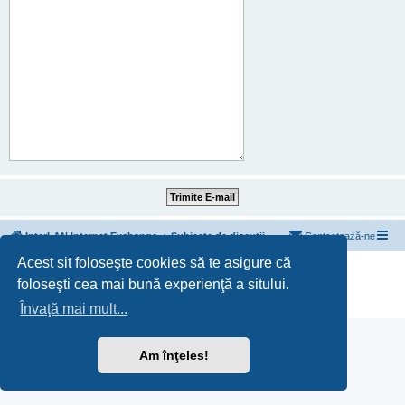
InterLAN Internet Exchange
Subiecte de discuții
Contactează-ne
Acest sit foloseşte cookies să te asigure că
Furnizat de
phpBB
® Forum Software © phpBB Limited
foloseşti cea mai bună experienţă a sitului.
Translation/Traducere:
MX-Publisher CMS
Confidențialitate
|
Termeni
Învaţă mai mult...
Am înţeles!