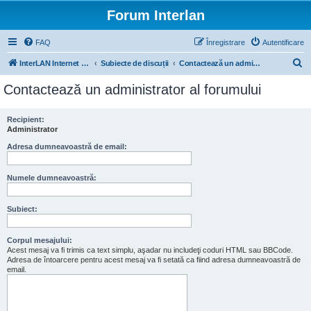
Forum Interlan
FAQ
Înregistrare
Autentificare
C
InterLAN Internet Exchange
Subiecte de discuții
Contactează un administrator al forumului
ă
Contactează un administrator al forumului
u
t
Recipient:
Administrator
a
r
Adresa dumneavoastră de email:
e
Numele dumneavoastră:
Subiect:
Corpul mesajului:
Acest mesaj va fi trimis ca text simplu, aşadar nu includeţi coduri HTML sau BBCode.
Adresa de întoarcere pentru acest mesaj va fi setată ca fiind adresa dumneavoastră de
email.