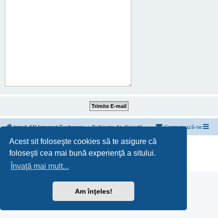
InterLAN Internet Exchange
Subiecte de discuții
Contactează-ne
Acest sit foloseşte cookies să te asigure că
Furnizat de
phpBB
® Forum Software © phpBB Limited
foloseşti cea mai bună experienţă a sitului.
Translation/Traducere:
MX-Publisher CMS
Confidențialitate
|
Termeni
Învaţă mai mult...
Am înţeles!