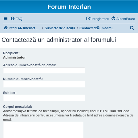
Forum Interlan
FAQ
Înregistrare
Autentificare
C
InterLAN Internet Exchange
Subiecte de discuții
Contactează un administrator al forumului
ă
Contactează un administrator al forumului
u
t
Recipient:
Administrator
a
r
Adresa dumneavoastră de email:
e
Numele dumneavoastră:
Subiect:
Corpul mesajului:
Acest mesaj va fi trimis ca text simplu, aşadar nu includeţi coduri HTML sau BBCode.
Adresa de întoarcere pentru acest mesaj va fi setată ca fiind adresa dumneavoastră de
email.