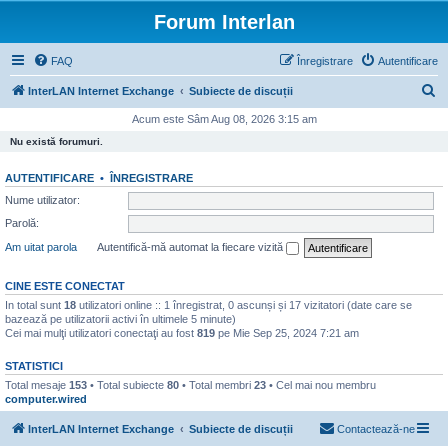
Forum Interlan
FAQ
Înregistrare
Autentificare
C
InterLAN Internet Exchange
Subiecte de discuții
ă
Acum este Sâm Aug 08, 2026 3:15 am
u
Nu există forumuri.
t
AUTENTIFICARE
•
ÎNREGISTRARE
a
Nume utilizator:
r
Parolă:
e
Am uitat parola
Autentifică-mă automat la fiecare vizită
CINE ESTE CONECTAT
In total sunt
18
utilizatori online :: 1 înregistrat, 0 ascunși și 17 vizitatori (date care se
bazează pe utilizatorii activi în ultimele 5 minute)
Cei mai mulţi utilizatori conectaţi au fost
819
pe Mie Sep 25, 2024 7:21 am
STATISTICI
Total mesaje
153
• Total subiecte
80
• Total membri
23
• Cel mai nou membru
computer.wired
InterLAN Internet Exchange
Subiecte de discuții
Contactează-ne