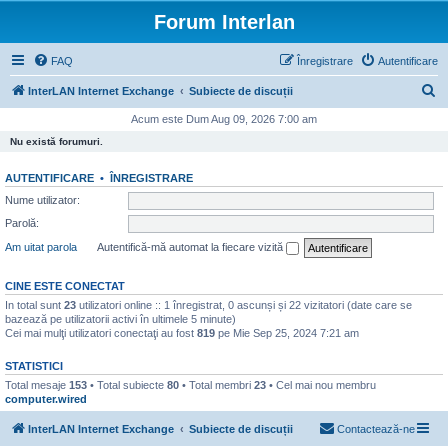
Forum Interlan
FAQ
Înregistrare
Autentificare
C
InterLAN Internet Exchange
Subiecte de discuții
ă
Acum este Dum Aug 09, 2026 7:00 am
u
Nu există forumuri.
t
AUTENTIFICARE
•
ÎNREGISTRARE
a
Nume utilizator:
r
Parolă:
e
Am uitat parola
Autentifică-mă automat la fiecare vizită
CINE ESTE CONECTAT
In total sunt
23
utilizatori online :: 1 înregistrat, 0 ascunși și 22 vizitatori (date care se
bazează pe utilizatorii activi în ultimele 5 minute)
Cei mai mulţi utilizatori conectaţi au fost
819
pe Mie Sep 25, 2024 7:21 am
STATISTICI
Total mesaje
153
• Total subiecte
80
• Total membri
23
• Cel mai nou membru
computer.wired
InterLAN Internet Exchange
Subiecte de discuții
Contactează-ne