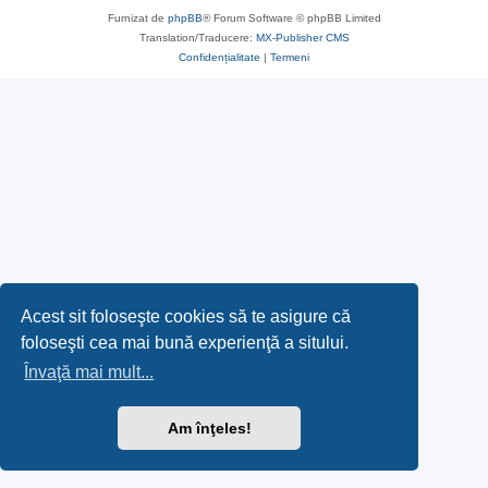
Furnizat de
phpBB
® Forum Software © phpBB Limited
Translation/Traducere:
MX-Publisher CMS
Confidențialitate
|
Termeni
Acest sit foloseşte cookies să te asigure că
foloseşti cea mai bună experienţă a sitului.
Învaţă mai mult...
Am înţeles!