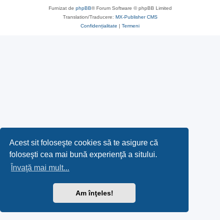
Furnizat de
phpBB
® Forum Software © phpBB Limited
Translation/Traducere:
MX-Publisher CMS
Confidențialitate
|
Termeni
Acest sit foloseşte cookies să te asigure că
foloseşti cea mai bună experienţă a sitului.
Învaţă mai mult...
Am înţeles!