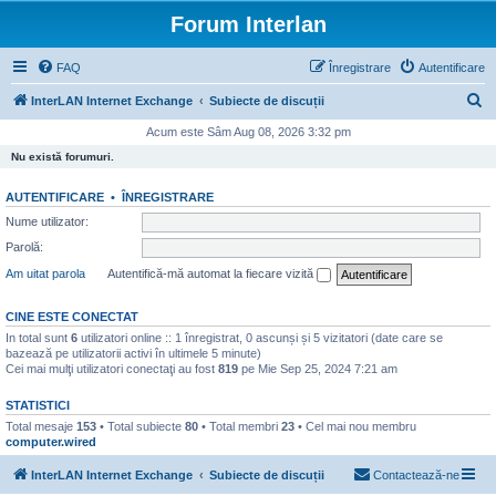
Forum Interlan
FAQ
Înregistrare
Autentificare
C
InterLAN Internet Exchange
Subiecte de discuții
ă
Acum este Sâm Aug 08, 2026 3:32 pm
u
Nu există forumuri.
t
AUTENTIFICARE
•
ÎNREGISTRARE
a
Nume utilizator:
r
Parolă:
e
Am uitat parola
Autentifică-mă automat la fiecare vizită
CINE ESTE CONECTAT
In total sunt
6
utilizatori online :: 1 înregistrat, 0 ascunși și 5 vizitatori (date care se
bazează pe utilizatorii activi în ultimele 5 minute)
Cei mai mulţi utilizatori conectaţi au fost
819
pe Mie Sep 25, 2024 7:21 am
STATISTICI
Total mesaje
153
• Total subiecte
80
• Total membri
23
• Cel mai nou membru
computer.wired
InterLAN Internet Exchange
Subiecte de discuții
Contactează-ne