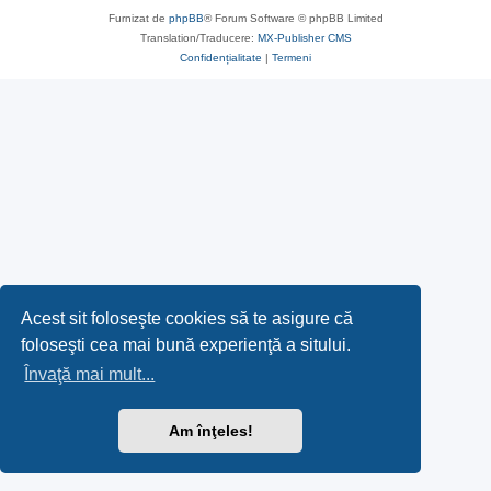
Furnizat de
phpBB
® Forum Software © phpBB Limited
Translation/Traducere:
MX-Publisher CMS
Confidențialitate
|
Termeni
Acest sit foloseşte cookies să te asigure că
foloseşti cea mai bună experienţă a sitului.
Învaţă mai mult...
Am înţeles!