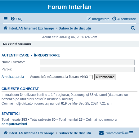
Forum Interlan
FAQ
Înregistrare
Autentificare
C
InterLAN Internet Exchange
Subiecte de discuții
ă
Acum este Joi Aug 06, 2026 6:46 am
u
Nu există forumuri.
t
AUTENTIFICARE
•
ÎNREGISTRARE
a
Nume utilizator:
r
Parolă:
e
Am uitat parola
Autentifică-mă automat la fiecare vizită
CINE ESTE CONECTAT
In total sunt
34
utilizatori online :: 1 înregistrat, 0 ascunși și 33 vizitatori (date care se
bazează pe utilizatorii activi în ultimele 5 minute)
Cei mai mulţi utilizatori conectaţi au fost
819
pe Mie Sep 25, 2024 7:21 am
STATISTICI
Total mesaje
153
• Total subiecte
80
• Total membri
23
• Cel mai nou membru
computer.wired
InterLAN Internet Exchange
Subiecte de discuții
Contactează-ne