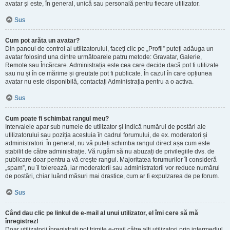
avatar și este, în general, unică sau personală pentru fiecare utilizator.
Sus
Cum pot arăta un avatar?
Din panoul de control al utilizatorului, faceți clic pe „Profil” puteți adăuga un
avatar folosind una dintre următoarele patru metode: Gravatar, Galerie,
Remote sau Încărcare. Administrația este cea care decide dacă pot fi utilizate
sau nu și în ce mărime și greutate pot fi publicate. În cazul în care opțiunea
avatar nu este disponibilă, contactați Administrația pentru a o activa.
Sus
Cum poate fi schimbat rangul meu?
Intervalele apar sub numele de utilizator și indică numărul de postări ale
utilizatorului sau poziția acestuia în cadrul forumului, de ex. moderatori și
administratori. În general, nu vă puteți schimba rangul direct așa cum este
stabilit de către administrație. Vă rugăm să nu abuzați de privilegiile dvs. de
publicare doar pentru a vă crește rangul. Majoritatea forumurilor îl consideră
„spam”, nu îl tolerează, iar moderatorii sau administratorii vor reduce numărul
de postări, chiar luând măsuri mai drastice, cum ar fi expulzarea de pe forum.
Sus
Când dau clic pe linkul de e-mail al unui utilizator, el îmi cere să mă
înregistrez!
Doar utilizatorii înregistrați pot trimite e-mail către alți utilizatori prin intermediul