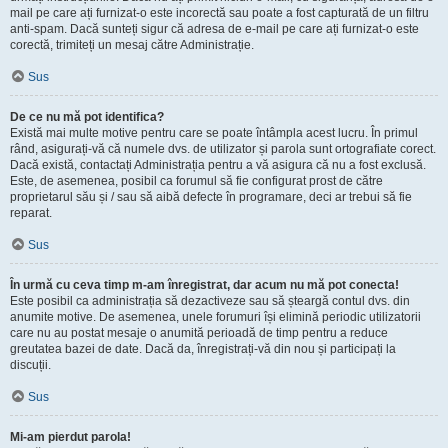
mail pe care ați furnizat-o este incorectă sau poate a fost capturată de un filtru
anti-spam. Dacă sunteți sigur că adresa de e-mail pe care ați furnizat-o este
corectă, trimiteți un mesaj către Administrație.
Sus
De ce nu mă pot identifica?
Există mai multe motive pentru care se poate întâmpla acest lucru. În primul
rând, asigurați-vă că numele dvs. de utilizator și parola sunt ortografiate corect.
Dacă există, contactați Administrația pentru a vă asigura că nu a fost exclusă.
Este, de asemenea, posibil ca forumul să fie configurat prost de către
proprietarul său și / sau să aibă defecte în programare, deci ar trebui să fie
reparat.
Sus
În urmă cu ceva timp m-am înregistrat, dar acum nu mă pot conecta!
Este posibil ca administrația să dezactiveze sau să șteargă contul dvs. din
anumite motive. De asemenea, unele forumuri își elimină periodic utilizatorii
care nu au postat mesaje o anumită perioadă de timp pentru a reduce
greutatea bazei de date. Dacă da, înregistrați-vă din nou și participați la
discuții.
Sus
Mi-am pierdut parola!