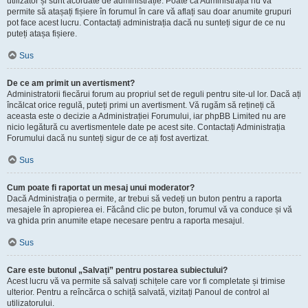
utilizator și sunt acordate de administrație. Poate că Administrația nu vă
permite să atașați fișiere în forumul în care vă aflați sau doar anumite grupuri
pot face acest lucru. Contactați administrația dacă nu sunteți sigur de ce nu
puteți atașa fișiere.
Sus
De ce am primit un avertisment?
Administratorii fiecărui forum au propriul set de reguli pentru site-ul lor. Dacă ați
încălcat orice regulă, puteți primi un avertisment. Vă rugăm să rețineți că
aceasta este o decizie a Administrației Forumului, iar phpBB Limited nu are
nicio legătură cu avertismentele date pe acest site. Contactați Administrația
Forumului dacă nu sunteți sigur de ce ați fost avertizat.
Sus
Cum poate fi raportat un mesaj unui moderator?
Dacă Administrația o permite, ar trebui să vedeți un buton pentru a raporta
mesajele în apropierea ei. Făcând clic pe buton, forumul vă va conduce și vă
va ghida prin anumite etape necesare pentru a raporta mesajul.
Sus
Care este butonul „Salvați” pentru postarea subiectului?
Acest lucru vă va permite să salvați schițele care vor fi completate și trimise
ulterior. Pentru a reîncărca o schiță salvată, vizitați Panoul de control al
utilizatorului.