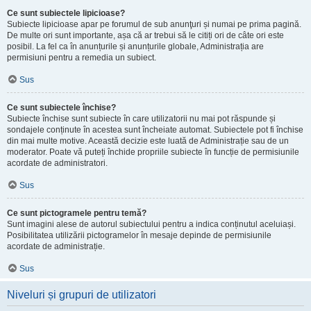
Ce sunt subiectele lipicioase?
Subiecte lipicioase apar pe forumul de sub anunţuri și numai pe prima pagină.
De multe ori sunt importante, așa că ar trebui să le citiți ori de câte ori este
posibil. La fel ca în anunțurile și anunțurile globale, Administrația are
permisiuni pentru a remedia un subiect.
Sus
Ce sunt subiectele închise?
Subiecte închise sunt subiecte în care utilizatorii nu mai pot răspunde și
sondajele conținute în acestea sunt încheiate automat. Subiectele pot fi închise
din mai multe motive. Această decizie este luată de Administrație sau de un
moderator. Poate vă puteți închide propriile subiecte în funcție de permisiunile
acordate de administratori.
Sus
Ce sunt pictogramele pentru temă?
Sunt imagini alese de autorul subiectului pentru a indica conținutul aceluiași.
Posibilitatea utilizării pictogramelor în mesaje depinde de permisiunile
acordate de administrație.
Sus
Niveluri și grupuri de utilizatori