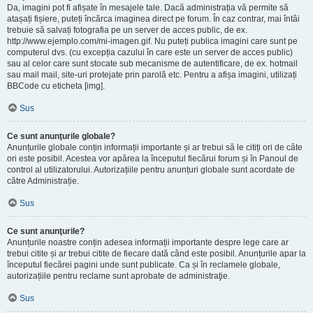
Da, imagini pot fi afișate în mesajele tale. Dacă administrația vă permite să
atașați fișiere, puteți încărca imaginea direct pe forum. În caz contrar, mai întâi
trebuie să salvați fotografia pe un server de acces public, de ex.
http://www.ejemplo.com/mi-imagen.gif. Nu puteți publica imagini care sunt pe
computerul dvs. (cu excepția cazului în care este un server de acces public)
sau al celor care sunt stocate sub mecanisme de autentificare, de ex. hotmail
sau mail mail, site-uri protejate prin parolă etc. Pentru a afișa imagini, utilizați
BBCode cu eticheta [img].
Sus
Ce sunt anunţurile globale?
Anunțurile globale conțin informații importante și ar trebui să le citiți ori de câte
ori este posibil. Acestea vor apărea la începutul fiecărui forum și în Panoul de
control al utilizatorului. Autorizațiile pentru anunțuri globale sunt acordate de
către Administrație.
Sus
Ce sunt anunţurile?
Anunțurile noastre conțin adesea informații importante despre lege care ar
trebui citite și ar trebui citite de fiecare dată când este posibil. Anunțurile apar la
începutul fiecărei pagini unde sunt publicate. Ca și în reclamele globale,
autorizațiile pentru reclame sunt aprobate de administraţie.
Sus