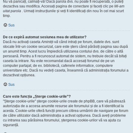
Nu vă panicați, calmați-vă! Dacă parola dvs. nu poate fi recuperată, o puteți
dezactiva sau modifica. Accesați pagina de conectare și faceți clic pe
Mi-am
uitat parola
. Urmați instrucțiunile și veți fi identificați din nou în cel mai scurt
timp.
Sus
De ce expiră automat sesiunea mea de utilizator?
Dacă nu activați caseta
Amintiți-vă
când intrați pe forum, datele dvs. sunt
stocate într-un cookie securizat, care este șters când părăsiți pagina sau după
un anumit timp. Acest lucru împiedică utilizarea contului dvs. de către o altă
persoană. Pentru a fi recunoscut automat de sistem, nu trebuie decât să bifați
caseta la intrare. Nu este recomandat dacă accesați forumul de pe un
computer partajat, de ex. bibliotecă, cafenele informatice, computere
universitare etc. Dacă nu vedeți caseta, înseamnă că administrația forumului a
dezactivat opțiunea.
Sus
Care este funcția „Șterge cookie-urile”?
"Șterge cookie-urile" șterge cookie-urile create de phpBB, care vă păstrează
autorizația de a accesa anumite resurse ale forumului și de a fi identificat la
acesta. Cookie-urile oferă funcții precum citirea urmăririi de navigare pe forum
de către utilizator dacă administrația a activat opțiunea. Dacă aveți probleme
cu intrarea sau părăsirea forumului, ștergerea cookie-urilor vă va ajuta cu
siguranță.