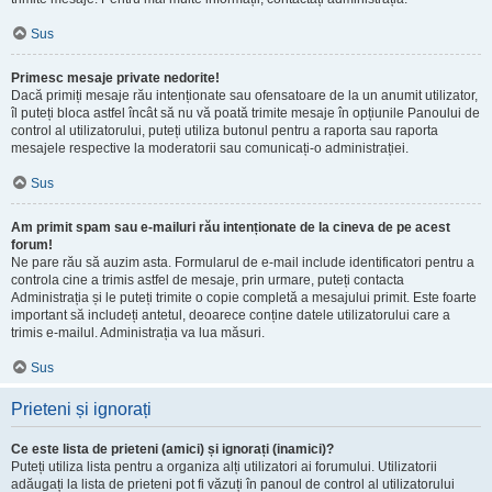
Sus
Primesc mesaje private nedorite!
Dacă primiți mesaje rău intenționate sau ofensatoare de la un anumit utilizator,
îl puteți bloca astfel încât să nu vă poată trimite mesaje în opțiunile Panoului de
control al utilizatorului, puteți utiliza butonul pentru a raporta sau raporta
mesajele respective la moderatorii sau comunicați-o administrației.
Sus
Am primit spam sau e-mailuri rău intenționate de la cineva de pe acest
forum!
Ne pare rău să auzim asta. Formularul de e-mail include identificatori pentru a
controla cine a trimis astfel de mesaje, prin urmare, puteți contacta
Administrația și le puteți trimite o copie completă a mesajului primit. Este foarte
important să includeți antetul, deoarece conține datele utilizatorului care a
trimis e-mailul. Administrația va lua măsuri.
Sus
Prieteni și ignorați
Ce este lista de prieteni (amici) și ignorați (inamici)?
Puteți utiliza lista pentru a organiza alți utilizatori ai forumului. Utilizatorii
adăugați la lista de prieteni pot fi văzuți în panoul de control al utilizatorului