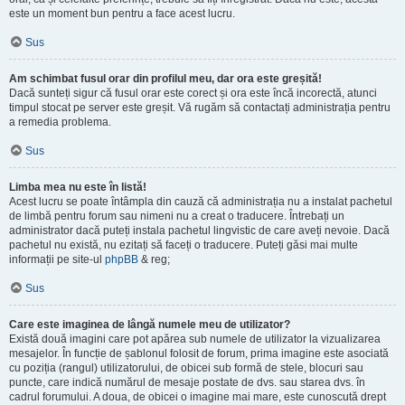
este un moment bun pentru a face acest lucru.
Sus
Am schimbat fusul orar din profilul meu, dar ora este greșită!
Dacă sunteți sigur că fusul orar este corect și ora este încă incorectă, atunci
timpul stocat pe server este greșit. Vă rugăm să contactați administrația pentru
a remedia problema.
Sus
Limba mea nu este în listă!
Acest lucru se poate întâmpla din cauză că administrația nu a instalat pachetul
de limbă pentru forum sau nimeni nu a creat o traducere. Întrebați un
administrator dacă puteți instala pachetul lingvistic de care aveți nevoie. Dacă
pachetul nu există, nu ezitați să faceți o traducere. Puteți găsi mai multe
informații pe site-ul
phpBB
& reg;
Sus
Care este imaginea de lângă numele meu de utilizator?
Există două imagini care pot apărea sub numele de utilizator la vizualizarea
mesajelor. În funcție de șablonul folosit de forum, prima imagine este asociată
cu poziția (rangul) utilizatorului, de obicei sub formă de stele, blocuri sau
puncte, care indică numărul de mesaje postate de dvs. sau starea dvs. în
cadrul forumului. A doua, de obicei o imagine mai mare, este cunoscută drept