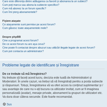
Care este diferența dintre adăugarea ca favorit și abonarea la un subiect?
Cum poți marca sau abona la subiecte specifice?
Cum mă abonez la un forum specific?
Cum îmi șterg abonamentele?
Fișiere atașate
Ce atașamente sunt permise pe acest forum?
Cum găsesc toate atașamentele mele?
Despre phpBB
Cine a programat acest forum?
De ce acest forum nu are așa ceva?
Cine poate fi contactat despre abuzuri sau utilizări ilegale legate de acest forum?
Cum pot contacta un administrator?
Probleme legate de identificare și înregistrare
De ce trebuie să mă înregistrez?
Nu trebuie să faceți acest lucru, decizia este luată de Administratori și
Moderatori. În unele cazuri, va trebui să vă înregistrați pentru a posta subiecte
și răspunsuri. Totuși, înregistrarea vă va oferi acces la conținut suplimentar și /
sau avantaje de care nu v-ați bucura ca utilizator invitat, cum ar fi imaginea
personalizată (avatar), mesaje private, abonament la grupuri de utilizatori etc.
Va dura doar câteva secunde. Este foarte recomandat.
Sus