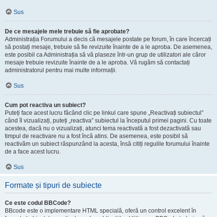
Sus
De ce mesajele mele trebuie să fie aprobate?
Administrația Forumului a decis că mesajele postate pe forum, în care încercați
să postați mesaje, trebuie să fie revizuite înainte de a le aproba. De asemenea,
este posibil ca Administrația să vă plaseze într-un grup de utilizatori ale căror
mesaje trebuie revizuite înainte de a le aproba. Vă rugăm să contactați
administratorul pentru mai multe informații.
Sus
Cum pot reactiva un subiect?
Puteți face acest lucru făcând clic pe linkul care spune „Reactivați subiectul”
când îl vizualizați, puteți „reactiva” subiectul la începutul primei pagini. Cu toate
acestea, dacă nu o vizualizați, atunci tema reactivată a fost dezactivată sau
timpul de reactivare nu a fost încă atins. De asemenea, este posibil să
reactivăm un subiect răspunzând la acesta, însă citiți regulile forumului înainte
de a face acest lucru.
Sus
Formate și tipuri de subiecte
Ce este codul BBCode?
BBcode este o implementare HTML specială, oferă un control excelent în