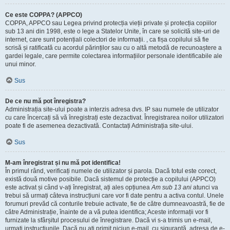
Ce este COPPA? (APPCO)
COPPA, APPCO sau Legea privind protecția vieții private și protecția copiilor
sub 13 ani din 1998, este o lege a Statelor Unite, în care se solicită site-uri de
internet, care sunt potențiali colectori de informații. , ca fișa copilului să fie
scrisă și ratificată cu acordul părinților sau cu o altă metodă de recunoaștere a
gardei legale, care permite colectarea informațiilor personale identificabile ale
unui minor.
Sus
De ce nu mă pot înregistra?
Administrația site-ului poate a interzis adresa dvs. IP sau numele de utilizator
cu care încercați să vă înregistrați este dezactivat. Înregistrarea noilor utilizatori
poate fi de asemenea dezactivată. Contactați Administrația site-ului.
Sus
M-am înregistrat și nu mă pot identifica!
În primul rând, verificați numele de utilizator și parola. Dacă totul este corect,
există două motive posibile. Dacă sistemul de protecție a copilului (APPCO)
este activat și când v-ați înregistrat, ați ales opțiunea
Am sub 13 ani
atunci va
trebui să urmați câteva instrucțiuni care vor fi date pentru a activa contul. Unele
forumuri prevăd că conturile trebuie activate, fie de către dumneavoastră, fie de
către Administrație, înainte de a vă putea identifica; Aceste informații vor fi
furnizate la sfârșitul procesului de înregistrare. Dacă vi s-a trimis un e-mail,
urmați instrucțiunile. Dacă nu ați primit niciun e-mail, cu siguranță, adresa de e-