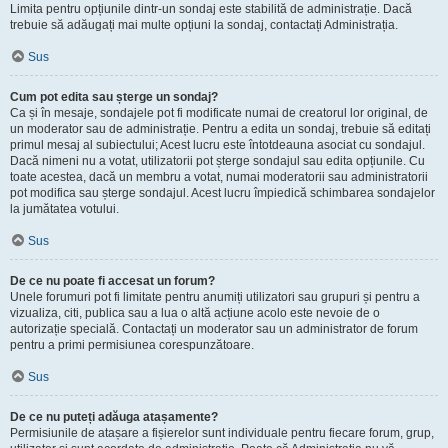
Limita pentru opțiunile dintr-un sondaj este stabilită de administrație. Dacă
trebuie să adăugați mai multe opțiuni la sondaj, contactați Administrația.
Sus
Cum pot edita sau șterge un sondaj?
Ca și în mesaje, sondajele pot fi modificate numai de creatorul lor original, de
un moderator sau de administrație. Pentru a edita un sondaj, trebuie să editați
primul mesaj al subiectului; Acest lucru este întotdeauna asociat cu sondajul.
Dacă nimeni nu a votat, utilizatorii pot șterge sondajul sau edita opțiunile. Cu
toate acestea, dacă un membru a votat, numai moderatorii sau administratorii
pot modifica sau șterge sondajul. Acest lucru împiedică schimbarea sondajelor
la jumătatea votului.
Sus
De ce nu poate fi accesat un forum?
Unele forumuri pot fi limitate pentru anumiți utilizatori sau grupuri și pentru a
vizualiza, citi, publica sau a lua o altă acțiune acolo este nevoie de o
autorizație specială. Contactați un moderator sau un administrator de forum
pentru a primi permisiunea corespunzătoare.
Sus
De ce nu puteți adăuga atașamente?
Permisiunile de atașare a fișierelor sunt individuale pentru fiecare forum, grup,