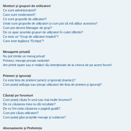
Niveluri și grupuri de utilizatori
Ce sunt administratorii?
Care sunt moderatorii?
Ce sunt grupurile de utilizatori?
Unde sunt grupurile de utilizatori și cum pot să mă alătur acestora?
Cum pot deveni Manager de grup?
De ce apar anumite grupuri de utilizatori în culori diferite?
Ce este un "Grup de utilizatori implicit"?
Care este legătura "Echipa"?
Mesagerie privată
Nu pot trimite un mesaj privat!
Primesc mesaje private nedorite!
Am primit spam sau e-mailuri rău intenționate de la cineva de pe acest forum!
Prieteni și ignorați
Ce este lista de prieteni (amici) și ignorați (inamici)?
Cum puteți adăuga sau șterge utilizatori din lista de prieteni și ignorați?
Căutați pe forumuri
Cum puteți căuta în unul sau mai multe forumuri?
De ce căutarea mea nu dă rezultate?
De ce îmi reda căutarea o pagină goală?
Cum pot căuta utilizatori?
Cum puteți găsi propriile mesaje și subiecte?
Abonamente și Preferințe