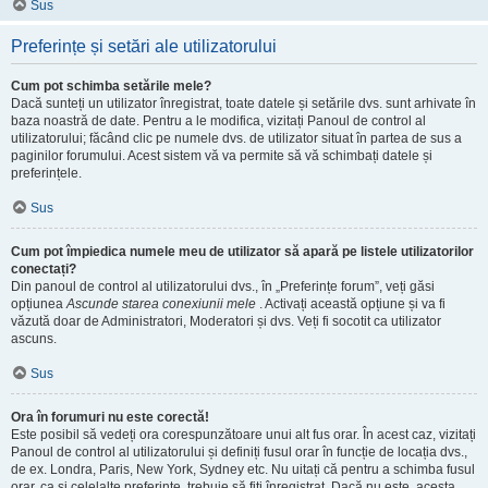
Sus
Preferințe și setări ale utilizatorului
Cum pot schimba setările mele?
Dacă sunteți un utilizator înregistrat, toate datele și setările dvs. sunt arhivate în
baza noastră de date. Pentru a le modifica, vizitați Panoul de control al
utilizatorului; făcând clic pe numele dvs. de utilizator situat în partea de sus a
paginilor forumului. Acest sistem vă va permite să vă schimbați datele și
preferințele.
Sus
Cum pot împiedica numele meu de utilizator să apară pe listele utilizatorilor
conectați?
Din panoul de control al utilizatorului dvs., în „Preferințe forum”, veți găsi
opțiunea
Ascunde starea conexiunii mele
. Activați această opțiune și va fi
văzută doar de Administratori, Moderatori și dvs. Veți fi socotit ca utilizator
ascuns.
Sus
Ora în forumuri nu este corectă!
Este posibil să vedeți ora corespunzătoare unui alt fus orar. În acest caz, vizitați
Panoul de control al utilizatorului și definiți fusul orar în funcție de locația dvs.,
de ex. Londra, Paris, New York, Sydney etc. Nu uitați că pentru a schimba fusul
orar, ca și celelalte preferințe, trebuie să fiți înregistrat. Dacă nu este, acesta