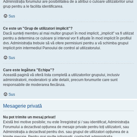
Administrația forumului are posibilitatea de a atribui o culoare utilizatorilor unui
grup pentru a le facilita identificarea.
Sus
Ce este un "Grup de utilizatori implicit"?
Dacă sunteți membru al mai multor grupuri în mod implicit, „implicit” va fi utilizat
pentru a determina ce culoare și interval vor fi afișate în mod implicit în profilul
dvs. Administrația trebuie să vă ofere permisiuni pentru a vă schimba grupul
implicit prin intermediul Panoului de control al utilizatorului.
Sus
Care este legătura "Echipa"?
Această pagină vă oferă lista completă a utilizatorilor grupului, inclusiv
administratorii, moderatorii și alte detalii, precum forumurile care sunt
responsabile de moderarea fiecăruia.
Sus
Mesagerie privată
Nu pot trimite un mesaj privat!
Există trei motive posibile; nu este înregistrat și / sau identificat, Administrația
Forumului a dezactivat opțiunea de mesaje private pentru toți utilizatorii, sau
Administrația a dezactivat pentru dvs. sau grupul de utilizatori opțiunea de a
trimite mesaje. Pentru mai multe informații, contactați administrația.