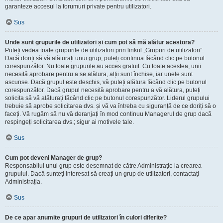
garanteze accesul la forumuri private pentru utilizatori.
Sus
Unde sunt grupurile de utilizatori și cum pot să mă alătur acestora?
Puteți vedea toate grupurile de utilizatori prin linkul „Grupuri de utilizatori”.
Dacă doriți să vă alăturați unui grup, puteți continua făcând clic pe butonul
corespunzător. Nu toate grupurile au acces gratuit. Cu toate acestea, unii
necesită aprobare pentru a se alătura, alții sunt închise, iar unele sunt
ascunse. Dacă grupul este deschis, vă puteți alătura făcând clic pe butonul
corespunzător. Dacă grupul necesită aprobare pentru a vă alătura, puteți
solicita să vă alăturați făcând clic pe butonul corespunzător. Liderul grupului
trebuie să aprobe solicitarea dvs. și vă va întreba cu siguranță de ce doriți să o
faceți. Vă rugăm să nu vă deranjați în mod continuu Managerul de grup dacă
respingeți solicitarea dvs.; sigur ai motivele tale.
Sus
Cum pot deveni Manager de grup?
Responsabilul unui grup este desemnat de către Administrație la crearea
grupului. Dacă sunteți interesat să creați un grup de utilizatori, contactați
Administrația.
Sus
De ce apar anumite grupuri de utilizatori în culori diferite?