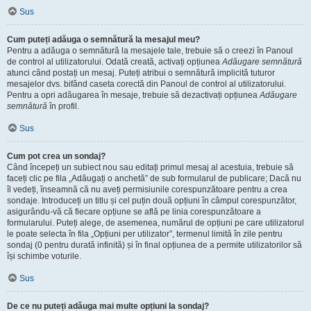
Sus
Cum puteți adăuga o semnătură la mesajul meu?
Pentru a adăuga o semnătură la mesajele tale, trebuie să o creezi în Panoul
de control al utilizatorului. Odată creată, activați opțiunea
Adăugare semnătură
atunci când postați un mesaj. Puteți atribui o semnătură implicită tuturor
mesajelor dvs. bifând caseta corectă din Panoul de control al utilizatorului.
Pentru a opri adăugarea în mesaje, trebuie să dezactivați opțiunea
Adăugare
semnătură
în profil.
Sus
Cum pot crea un sondaj?
Când începeți un subiect nou sau editați primul mesaj al acestuia, trebuie să
faceți clic pe fila „Adăugați o anchetă” de sub formularul de publicare; Dacă nu
îl vedeți, înseamnă că nu aveți permisiunile corespunzătoare pentru a crea
sondaje. Introduceți un titlu și cel puțin două opțiuni în câmpul corespunzător,
asigurându-vă că fiecare opțiune se află pe linia corespunzătoare a
formularului. Puteți alege, de asemenea, numărul de opțiuni pe care utilizatorul
le poate selecta în fila „Opțiuni per utilizator”, termenul limită în zile pentru
sondaj (0 pentru durată infinită) și în final opțiunea de a permite utilizatorilor să
își schimbe voturile.
Sus
De ce nu puteți adăuga mai multe opțiuni la sondaj?