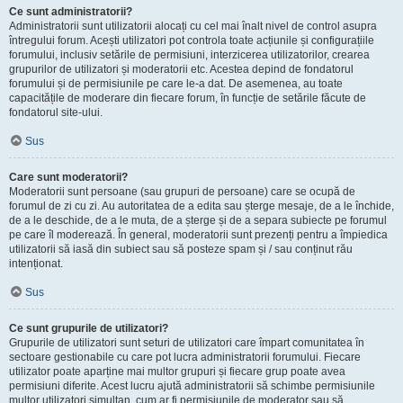
Ce sunt administratorii?
Administratorii sunt utilizatorii alocați cu cel mai înalt nivel de control asupra
întregului forum. Acești utilizatori pot controla toate acțiunile și configurațiile
forumului, inclusiv setările de permisiuni, interzicerea utilizatorilor, crearea
grupurilor de utilizatori și moderatorii etc. Acestea depind de fondatorul
forumului și de permisiunile pe care le-a dat. De asemenea, au toate
capacitățile de moderare din fiecare forum, în funcție de setările făcute de
fondatorul site-ului.
Sus
Care sunt moderatorii?
Moderatorii sunt persoane (sau grupuri de persoane) care se ocupă de
forumul de zi cu zi. Au autoritatea de a edita sau șterge mesaje, de a le închide,
de a le deschide, de a le muta, de a șterge și de a separa subiecte pe forumul
pe care îl moderează. În general, moderatorii sunt prezenți pentru a împiedica
utilizatorii să iasă din subiect sau să posteze spam și / sau conținut rău
intenționat.
Sus
Ce sunt grupurile de utilizatori?
Grupurile de utilizatori sunt seturi de utilizatori care împart comunitatea în
sectoare gestionabile cu care pot lucra administratorii forumului. Fiecare
utilizator poate aparține mai multor grupuri și fiecare grup poate avea
permisiuni diferite. Acest lucru ajută administratorii să schimbe permisiunile
multor utilizatori simultan, cum ar fi permisiunile de moderator sau să