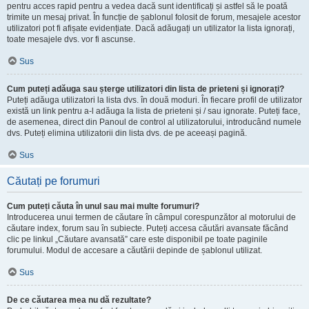
pentru acces rapid pentru a vedea dacă sunt identificați și astfel să le poată
trimite un mesaj privat. În funcție de șablonul folosit de forum, mesajele acestor
utilizatori pot fi afișate evidențiate. Dacă adăugați un utilizator la lista ignorați,
toate mesajele dvs. vor fi ascunse.
Sus
Cum puteți adăuga sau șterge utilizatori din lista de prieteni și ignorați?
Puteți adăuga utilizatori la lista dvs. în două moduri. În fiecare profil de utilizator
există un link pentru a-l adăuga la lista de prieteni și / sau ignorate. Puteți face,
de asemenea, direct din Panoul de control al utilizatorului, introducând numele
dvs. Puteți elimina utilizatorii din lista dvs. de pe aceeași pagină.
Sus
Căutați pe forumuri
Cum puteți căuta în unul sau mai multe forumuri?
Introducerea unui termen de căutare în câmpul corespunzător al motorului de
căutare index, forum sau în subiecte. Puteți accesa căutări avansate făcând
clic pe linkul „Căutare avansată” care este disponibil pe toate paginile
forumului. Modul de accesare a căutării depinde de șablonul utilizat.
Sus
De ce căutarea mea nu dă rezultate?