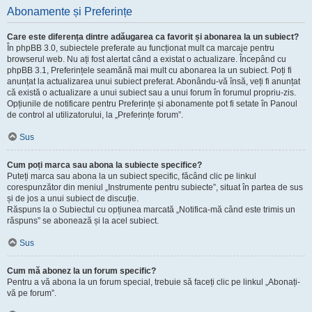
Abonamente și Preferințe
Care este diferența dintre adăugarea ca favorit și abonarea la un subiect?
În phpBB 3.0, subiectele preferate au funcționat mult ca marcaje pentru
browserul web. Nu ați fost alertat când a existat o actualizare. Începând cu
phpBB 3.1, Preferințele seamănă mai mult cu abonarea la un subiect. Poți fi
anunțat la actualizarea unui subiect preferat. Abonându-vă însă, veți fi anunțat
că există o actualizare a unui subiect sau a unui forum în forumul propriu-zis.
Opțiunile de notificare pentru Preferințe și abonamente pot fi setate în Panoul
de control al utilizatorului, la „Preferințe forum”.
Sus
Cum poți marca sau abona la subiecte specifice?
Puteți marca sau abona la un subiect specific, făcând clic pe linkul
corespunzător din meniul „Instrumente pentru subiecte”, situat în partea de sus
și de jos a unui subiect de discuție.
Răspuns la o Subiectul cu opțiunea marcată „Notifica-mă când este trimis un
răspuns” se abonează și la acel subiect.
Sus
Cum mă abonez la un forum specific?
Pentru a vă abona la un forum special, trebuie să faceți clic pe linkul „Abonați-
vă pe forum”.