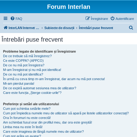
Forum Interlan
FAQ
Înregistrare
Autentificare
C
InterLAN Internet Exchange
Subiecte de discuții
Întrebări puse frecvent
ă
Întrebări puse frecvent
u
t
Probleme legate de identificare și înregistrare
De ce trebuie să mă înregistrez?
a
Ce este COPPA? (APPCO)
r
De ce nu mă pot înregistra?
M-am înregistrat și nu mă pot identifica!
e
De ce nu mă pot identifica?
În urmă cu ceva timp m-am înregistrat, dar acum nu mă pot conecta!
Mi-am pierdut parola!
De ce expiră automat sesiunea mea de utilizator?
Care este funcția „Șterge cookie-urile”?
Preferințe și setări ale utilizatorului
Cum pot schimba setările mele?
Cum pot împiedica numele meu de utilizator să apară pe listele utilizatorilor conectați?
Ora în forumuri nu este corectă!
Am schimbat fusul orar din profilul meu, dar ora este greșită!
Limba mea nu este în listă!
Care este imaginea de lângă numele meu de utilizator?
Cum pot arăta un avatar?