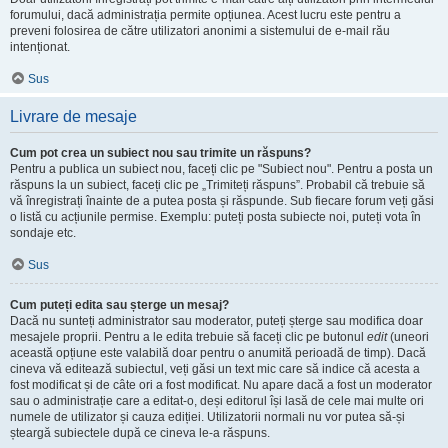
forumului, dacă administrația permite opțiunea. Acest lucru este pentru a
preveni folosirea de către utilizatori anonimi a sistemului de e-mail rău
intenționat.
Sus
Livrare de mesaje
Cum pot crea un subiect nou sau trimite un răspuns?
Pentru a publica un subiect nou, faceți clic pe "Subiect nou". Pentru a posta un
răspuns la un subiect, faceți clic pe „Trimiteți răspuns”. Probabil că trebuie să
vă înregistrați înainte de a putea posta și răspunde. Sub fiecare forum veți găsi
o listă cu acțiunile permise. Exemplu: puteți posta subiecte noi, puteți vota în
sondaje etc.
Sus
Cum puteți edita sau șterge un mesaj?
Dacă nu sunteți administrator sau moderator, puteți șterge sau modifica doar
mesajele proprii. Pentru a le edita trebuie să faceți clic pe butonul
edit
(uneori
această opțiune este valabilă doar pentru o anumită perioadă de timp). Dacă
cineva vă editează subiectul, veți găsi un text mic care să indice că acesta a
fost modificat și de câte ori a fost modificat. Nu apare dacă a fost un moderator
sau o administrație care a editat-o, deși editorul își lasă de cele mai multe ori
numele de utilizator și cauza ediției. Utilizatorii normali nu vor putea să-și
șteargă subiectele după ce cineva le-a răspuns.