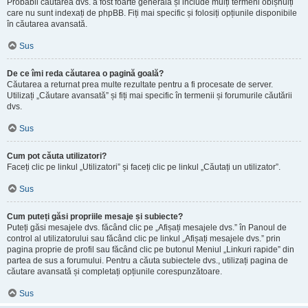
Probabil căutarea dvs. a fost foarte generală și include mulți termeni obișnuiți
care nu sunt indexați de phpBB. Fiți mai specific și folosiți opțiunile disponibile
în căutarea avansată.
Sus
De ce îmi reda căutarea o pagină goală?
Căutarea a returnat prea multe rezultate pentru a fi procesate de server.
Utilizați „Căutare avansată” și fiți mai specific în termenii și forumurile căutării
dvs.
Sus
Cum pot căuta utilizatori?
Faceți clic pe linkul „Utilizatori” și faceți clic pe linkul „Căutați un utilizator”.
Sus
Cum puteți găsi propriile mesaje și subiecte?
Puteți găsi mesajele dvs. făcând clic pe „Afișați mesajele dvs.” în Panoul de
control al utilizatorului sau făcând clic pe linkul „Afișați mesajele dvs.” prin
pagina proprie de profil sau făcând clic pe butonul Meniul „Linkuri rapide” din
partea de sus a forumului. Pentru a căuta subiectele dvs., utilizați pagina de
căutare avansată și completați opțiunile corespunzătoare.
Sus