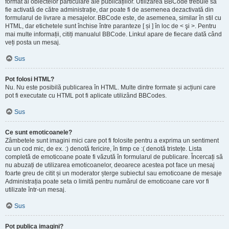
format al obiectelor particulare ale publicațiilor. Utilizarea BBCode trebuie să
fie activată de către administrație, dar poate fi de asemenea dezactivată din
formularul de livrare a mesajelor. BBCode este, de asemenea, similar în stil cu
HTML, dar etichetele sunt închise între paranteze [ și ] în loc de < şi >. Pentru
mai multe informații, citiți manualul BBCode. Linkul apare de fiecare dată când
veți posta un mesaj.
Sus
Pot folosi HTML?
Nu. Nu este posibilă publicarea în HTML. Multe dintre formate și acțiuni care
pot fi executate cu HTML pot fi aplicate utilizând BBCodes.
Sus
Ce sunt emoticoanele?
Zâmbetele sunt imagini mici care pot fi folosite pentru a exprima un sentiment
cu un cod mic, de ex. :) denotă fericire, în timp ce :( denotă tristețe. Lista
completă de emoticoane poate fi văzută în formularul de publicare. Încercați să
nu abuzați de utilizarea emoticoanelor, deoarece acestea pot face un mesaj
foarte greu de citit și un moderator șterge subiectul sau emoticoane de mesaje
Administrația poate seta o limită pentru numărul de emoticoane care vor fi
utilizate într-un mesaj.
Sus
Pot publica imagini?