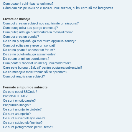
Cum poate fi schimbat rangul meu?
Când dau clic pe linkul de e-mail al unui utilizator, el îmi cere să mă înregistrez!
Livrare de mesaje
Cum pot crea un subiect nou sau trimite un răspuns?
Cum puteți edita sau șterge un mesaj?
Cum puteți adăuga o semnătură la mesajul meu?
Cum pot crea un sondaj?
De ce nu puteți adăuga mai multe opțiuni la sondaj?
Cum pot edita sau șterge un sondaj?
De ce nu poate fi accesat un forum?
De ce nu puteți adăuga atașamente?
De ce am primit un avertisment?
Cum poate fi raportat un mesaj unui moderator?
Care este butonul „Salvați” pentru postarea subiectului?
De ce mesajele mele trebuie să fie aprobate?
Cum pot reactiva un subiect?
Formate și tipuri de subiecte
Ce este codul BBCode?
Pot folosi HTML?
Ce sunt emoticoanele?
Pot publica imagini?
Ce sunt anunţurile globale?
Ce sunt anunţurile?
Ce sunt subiectele lipicioase?
Ce sunt subiectele închise?
Ce sunt pictogramele pentru temă?