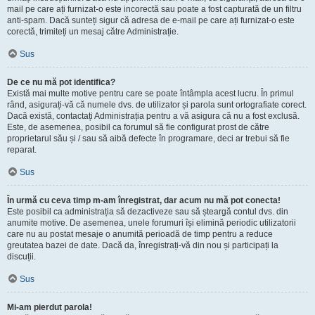
mail pe care ați furnizat-o este incorectă sau poate a fost capturată de un filtru
anti-spam. Dacă sunteți sigur că adresa de e-mail pe care ați furnizat-o este
corectă, trimiteți un mesaj către Administrație.
Sus
De ce nu mă pot identifica?
Există mai multe motive pentru care se poate întâmpla acest lucru. În primul
rând, asigurați-vă că numele dvs. de utilizator și parola sunt ortografiate corect.
Dacă există, contactați Administrația pentru a vă asigura că nu a fost exclusă.
Este, de asemenea, posibil ca forumul să fie configurat prost de către
proprietarul său și / sau să aibă defecte în programare, deci ar trebui să fie
reparat.
Sus
În urmă cu ceva timp m-am înregistrat, dar acum nu mă pot conecta!
Este posibil ca administrația să dezactiveze sau să șteargă contul dvs. din
anumite motive. De asemenea, unele forumuri își elimină periodic utilizatorii
care nu au postat mesaje o anumită perioadă de timp pentru a reduce
greutatea bazei de date. Dacă da, înregistrați-vă din nou și participați la
discuții.
Sus
Mi-am pierdut parola!