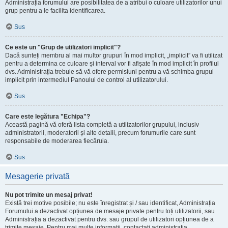
Administrația forumului are posibilitatea de a atribui o culoare utilizatorilor unui
grup pentru a le facilita identificarea.
Sus
Ce este un "Grup de utilizatori implicit"?
Dacă sunteți membru al mai multor grupuri în mod implicit, „implicit” va fi utilizat
pentru a determina ce culoare și interval vor fi afișate în mod implicit în profilul
dvs. Administrația trebuie să vă ofere permisiuni pentru a vă schimba grupul
implicit prin intermediul Panoului de control al utilizatorului.
Sus
Care este legătura "Echipa"?
Această pagină vă oferă lista completă a utilizatorilor grupului, inclusiv
administratorii, moderatorii și alte detalii, precum forumurile care sunt
responsabile de moderarea fiecăruia.
Sus
Mesagerie privată
Nu pot trimite un mesaj privat!
Există trei motive posibile; nu este înregistrat și / sau identificat, Administrația
Forumului a dezactivat opțiunea de mesaje private pentru toți utilizatorii, sau
Administrația a dezactivat pentru dvs. sau grupul de utilizatori opțiunea de a
trimite mesaje. Pentru mai multe informații, contactați administrația.