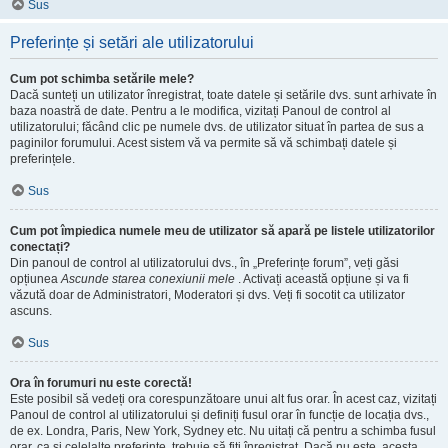
Sus
Preferințe și setări ale utilizatorului
Cum pot schimba setările mele?
Dacă sunteți un utilizator înregistrat, toate datele și setările dvs. sunt arhivate în
baza noastră de date. Pentru a le modifica, vizitați Panoul de control al
utilizatorului; făcând clic pe numele dvs. de utilizator situat în partea de sus a
paginilor forumului. Acest sistem vă va permite să vă schimbați datele și
preferințele.
Sus
Cum pot împiedica numele meu de utilizator să apară pe listele utilizatorilor
conectați?
Din panoul de control al utilizatorului dvs., în „Preferințe forum”, veți găsi
opțiunea
Ascunde starea conexiunii mele
. Activați această opțiune și va fi
văzută doar de Administratori, Moderatori și dvs. Veți fi socotit ca utilizator
ascuns.
Sus
Ora în forumuri nu este corectă!
Este posibil să vedeți ora corespunzătoare unui alt fus orar. În acest caz, vizitați
Panoul de control al utilizatorului și definiți fusul orar în funcție de locația dvs.,
de ex. Londra, Paris, New York, Sydney etc. Nu uitați că pentru a schimba fusul
orar, ca și celelalte preferințe, trebuie să fiți înregistrat. Dacă nu este, acesta