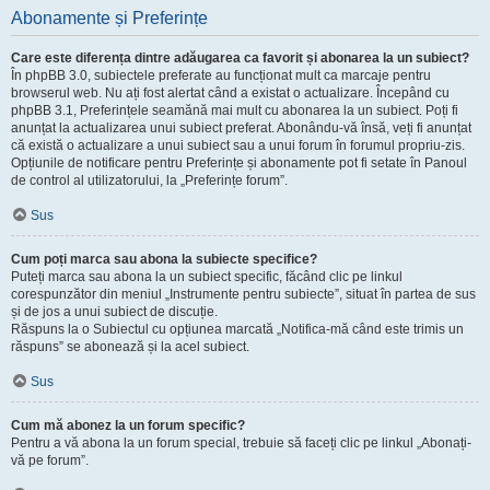
Abonamente și Preferințe
Care este diferența dintre adăugarea ca favorit și abonarea la un subiect?
În phpBB 3.0, subiectele preferate au funcționat mult ca marcaje pentru
browserul web. Nu ați fost alertat când a existat o actualizare. Începând cu
phpBB 3.1, Preferințele seamănă mai mult cu abonarea la un subiect. Poți fi
anunțat la actualizarea unui subiect preferat. Abonându-vă însă, veți fi anunțat
că există o actualizare a unui subiect sau a unui forum în forumul propriu-zis.
Opțiunile de notificare pentru Preferințe și abonamente pot fi setate în Panoul
de control al utilizatorului, la „Preferințe forum”.
Sus
Cum poți marca sau abona la subiecte specifice?
Puteți marca sau abona la un subiect specific, făcând clic pe linkul
corespunzător din meniul „Instrumente pentru subiecte”, situat în partea de sus
și de jos a unui subiect de discuție.
Răspuns la o Subiectul cu opțiunea marcată „Notifica-mă când este trimis un
răspuns” se abonează și la acel subiect.
Sus
Cum mă abonez la un forum specific?
Pentru a vă abona la un forum special, trebuie să faceți clic pe linkul „Abonați-
vă pe forum”.