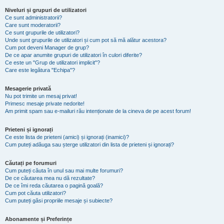
Niveluri și grupuri de utilizatori
Ce sunt administratorii?
Care sunt moderatorii?
Ce sunt grupurile de utilizatori?
Unde sunt grupurile de utilizatori și cum pot să mă alătur acestora?
Cum pot deveni Manager de grup?
De ce apar anumite grupuri de utilizatori în culori diferite?
Ce este un "Grup de utilizatori implicit"?
Care este legătura "Echipa"?
Mesagerie privată
Nu pot trimite un mesaj privat!
Primesc mesaje private nedorite!
Am primit spam sau e-mailuri rău intenționate de la cineva de pe acest forum!
Prieteni și ignorați
Ce este lista de prieteni (amici) și ignorați (inamici)?
Cum puteți adăuga sau șterge utilizatori din lista de prieteni și ignorați?
Căutați pe forumuri
Cum puteți căuta în unul sau mai multe forumuri?
De ce căutarea mea nu dă rezultate?
De ce îmi reda căutarea o pagină goală?
Cum pot căuta utilizatori?
Cum puteți găsi propriile mesaje și subiecte?
Abonamente și Preferințe