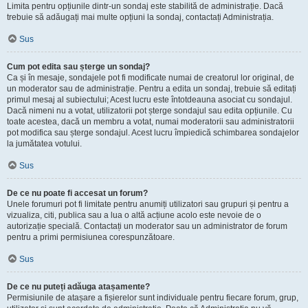
Limita pentru opțiunile dintr-un sondaj este stabilită de administrație. Dacă
trebuie să adăugați mai multe opțiuni la sondaj, contactați Administrația.
Sus
Cum pot edita sau șterge un sondaj?
Ca și în mesaje, sondajele pot fi modificate numai de creatorul lor original, de
un moderator sau de administrație. Pentru a edita un sondaj, trebuie să editați
primul mesaj al subiectului; Acest lucru este întotdeauna asociat cu sondajul.
Dacă nimeni nu a votat, utilizatorii pot șterge sondajul sau edita opțiunile. Cu
toate acestea, dacă un membru a votat, numai moderatorii sau administratorii
pot modifica sau șterge sondajul. Acest lucru împiedică schimbarea sondajelor
la jumătatea votului.
Sus
De ce nu poate fi accesat un forum?
Unele forumuri pot fi limitate pentru anumiți utilizatori sau grupuri și pentru a
vizualiza, citi, publica sau a lua o altă acțiune acolo este nevoie de o
autorizație specială. Contactați un moderator sau un administrator de forum
pentru a primi permisiunea corespunzătoare.
Sus
De ce nu puteți adăuga atașamente?
Permisiunile de atașare a fișierelor sunt individuale pentru fiecare forum, grup,