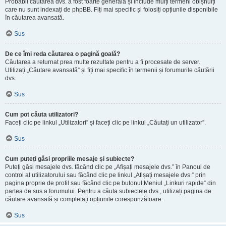
Probabil căutarea dvs. a fost foarte generală și include mulți termeni obișnuiți
care nu sunt indexați de phpBB. Fiți mai specific și folosiți opțiunile disponibile
în căutarea avansată.
Sus
De ce îmi reda căutarea o pagină goală?
Căutarea a returnat prea multe rezultate pentru a fi procesate de server.
Utilizați „Căutare avansată” și fiți mai specific în termenii și forumurile căutării
dvs.
Sus
Cum pot căuta utilizatori?
Faceți clic pe linkul „Utilizatori” și faceți clic pe linkul „Căutați un utilizator”.
Sus
Cum puteți găsi propriile mesaje și subiecte?
Puteți găsi mesajele dvs. făcând clic pe „Afișați mesajele dvs.” în Panoul de
control al utilizatorului sau făcând clic pe linkul „Afișați mesajele dvs.” prin
pagina proprie de profil sau făcând clic pe butonul Meniul „Linkuri rapide” din
partea de sus a forumului. Pentru a căuta subiectele dvs., utilizați pagina de
căutare avansată și completați opțiunile corespunzătoare.
Sus