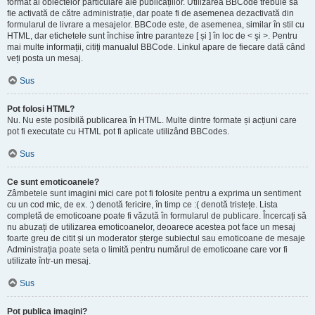
format al obiectelor particulare ale publicațiilor. Utilizarea BBCode trebuie să
fie activată de către administrație, dar poate fi de asemenea dezactivată din
formularul de livrare a mesajelor. BBCode este, de asemenea, similar în stil cu
HTML, dar etichetele sunt închise între paranteze [ și ] în loc de < şi >. Pentru
mai multe informații, citiți manualul BBCode. Linkul apare de fiecare dată când
veți posta un mesaj.
Sus
Pot folosi HTML?
Nu. Nu este posibilă publicarea în HTML. Multe dintre formate și acțiuni care
pot fi executate cu HTML pot fi aplicate utilizând BBCodes.
Sus
Ce sunt emoticoanele?
Zâmbetele sunt imagini mici care pot fi folosite pentru a exprima un sentiment
cu un cod mic, de ex. :) denotă fericire, în timp ce :( denotă tristețe. Lista
completă de emoticoane poate fi văzută în formularul de publicare. Încercați să
nu abuzați de utilizarea emoticoanelor, deoarece acestea pot face un mesaj
foarte greu de citit și un moderator șterge subiectul sau emoticoane de mesaje
Administrația poate seta o limită pentru numărul de emoticoane care vor fi
utilizate într-un mesaj.
Sus
Pot publica imagini?