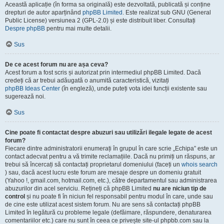
Această aplicație (în forma sa originală) este dezvoltată, publicată și conține
drepturi de autor aparținând
phpBB Limited
. Este realizat sub GNU (General
Public License) versiunea 2 (GPL-2.0) și este distribuit liber. Consultați
Despre phpBB
pentru mai multe detalii.
Sus
De ce acest forum nu are așa ceva?
Acest forum a fost scris și autorizat prin intermediul phpBB Limited. Dacă
credeți că ar trebui adăugată o anumită caracteristică, vizitați
phpBB Ideas Center
(în engleză), unde puteți vota idei funcții existente sau
sugerează noi.
Sus
Cine poate fi contactat despre abuzuri sau utilizări ilegale legate de acest
forum?
Fiecare dintre administratorii enumerați în grupul în care scrie „Echipa” este un
contact adecvat pentru a vă trimite reclamațiile. Dacă nu primiți un răspuns, ar
trebui să încercați să contactați proprietarul domeniului (faceți un
whois search
) sau, dacă acest lucru este forum are mesaje despre un domeniu gratuit
(Yahoo !, gmail.com, hotmail.com, etc.), către departamentul sau administrarea
abuzurilor din acel serviciu. Rețineți că phpBB Limited
nu are niciun tip de
control
și nu poate fi în niciun fel responsabil pentru modul în care, unde sau
de cine este utilizat acest sistem forum. Nu are sens să contactați phpBB
Limited în legătură cu probleme legale (defăimare, răspundere, denaturarea
comentariilor etc.) care nu sunt în ceea ce privește site-ul phpbb.com sau la