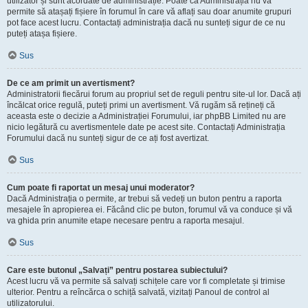
utilizator și sunt acordate de administrație. Poate că Administrația nu vă
permite să atașați fișiere în forumul în care vă aflați sau doar anumite grupuri
pot face acest lucru. Contactați administrația dacă nu sunteți sigur de ce nu
puteți atașa fișiere.
Sus
De ce am primit un avertisment?
Administratorii fiecărui forum au propriul set de reguli pentru site-ul lor. Dacă ați
încălcat orice regulă, puteți primi un avertisment. Vă rugăm să rețineți că
aceasta este o decizie a Administrației Forumului, iar phpBB Limited nu are
nicio legătură cu avertismentele date pe acest site. Contactați Administrația
Forumului dacă nu sunteți sigur de ce ați fost avertizat.
Sus
Cum poate fi raportat un mesaj unui moderator?
Dacă Administrația o permite, ar trebui să vedeți un buton pentru a raporta
mesajele în apropierea ei. Făcând clic pe buton, forumul vă va conduce și vă
va ghida prin anumite etape necesare pentru a raporta mesajul.
Sus
Care este butonul „Salvați” pentru postarea subiectului?
Acest lucru vă va permite să salvați schițele care vor fi completate și trimise
ulterior. Pentru a reîncărca o schiță salvată, vizitați Panoul de control al
utilizatorului.