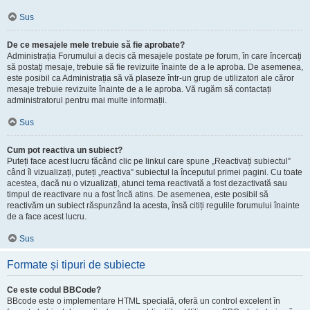
Sus
De ce mesajele mele trebuie să fie aprobate?
Administrația Forumului a decis că mesajele postate pe forum, în care încercați
să postați mesaje, trebuie să fie revizuite înainte de a le aproba. De asemenea,
este posibil ca Administrația să vă plaseze într-un grup de utilizatori ale căror
mesaje trebuie revizuite înainte de a le aproba. Vă rugăm să contactați
administratorul pentru mai multe informații.
Sus
Cum pot reactiva un subiect?
Puteți face acest lucru făcând clic pe linkul care spune „Reactivați subiectul”
când îl vizualizați, puteți „reactiva” subiectul la începutul primei pagini. Cu toate
acestea, dacă nu o vizualizați, atunci tema reactivată a fost dezactivată sau
timpul de reactivare nu a fost încă atins. De asemenea, este posibil să
reactivăm un subiect răspunzând la acesta, însă citiți regulile forumului înainte
de a face acest lucru.
Sus
Formate și tipuri de subiecte
Ce este codul BBCode?
BBcode este o implementare HTML specială, oferă un control excelent în