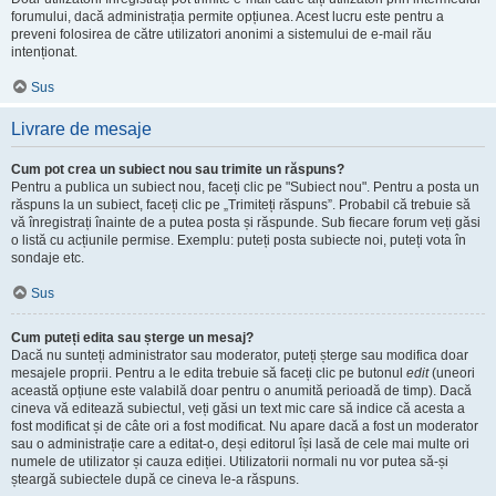
forumului, dacă administrația permite opțiunea. Acest lucru este pentru a
preveni folosirea de către utilizatori anonimi a sistemului de e-mail rău
intenționat.
Sus
Livrare de mesaje
Cum pot crea un subiect nou sau trimite un răspuns?
Pentru a publica un subiect nou, faceți clic pe "Subiect nou". Pentru a posta un
răspuns la un subiect, faceți clic pe „Trimiteți răspuns”. Probabil că trebuie să
vă înregistrați înainte de a putea posta și răspunde. Sub fiecare forum veți găsi
o listă cu acțiunile permise. Exemplu: puteți posta subiecte noi, puteți vota în
sondaje etc.
Sus
Cum puteți edita sau șterge un mesaj?
Dacă nu sunteți administrator sau moderator, puteți șterge sau modifica doar
mesajele proprii. Pentru a le edita trebuie să faceți clic pe butonul
edit
(uneori
această opțiune este valabilă doar pentru o anumită perioadă de timp). Dacă
cineva vă editează subiectul, veți găsi un text mic care să indice că acesta a
fost modificat și de câte ori a fost modificat. Nu apare dacă a fost un moderator
sau o administrație care a editat-o, deși editorul își lasă de cele mai multe ori
numele de utilizator și cauza ediției. Utilizatorii normali nu vor putea să-și
șteargă subiectele după ce cineva le-a răspuns.