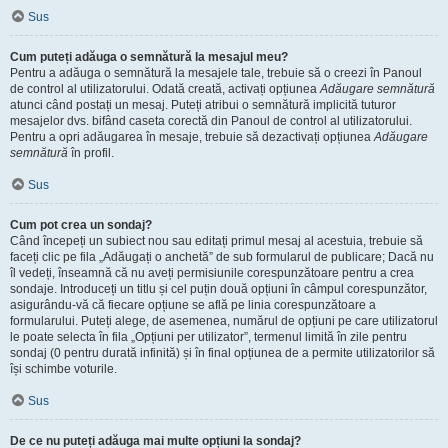
Sus
Cum puteți adăuga o semnătură la mesajul meu?
Pentru a adăuga o semnătură la mesajele tale, trebuie să o creezi în Panoul
de control al utilizatorului. Odată creată, activați opțiunea
Adăugare semnătură
atunci când postați un mesaj. Puteți atribui o semnătură implicită tuturor
mesajelor dvs. bifând caseta corectă din Panoul de control al utilizatorului.
Pentru a opri adăugarea în mesaje, trebuie să dezactivați opțiunea
Adăugare
semnătură
în profil.
Sus
Cum pot crea un sondaj?
Când începeți un subiect nou sau editați primul mesaj al acestuia, trebuie să
faceți clic pe fila „Adăugați o anchetă” de sub formularul de publicare; Dacă nu
îl vedeți, înseamnă că nu aveți permisiunile corespunzătoare pentru a crea
sondaje. Introduceți un titlu și cel puțin două opțiuni în câmpul corespunzător,
asigurându-vă că fiecare opțiune se află pe linia corespunzătoare a
formularului. Puteți alege, de asemenea, numărul de opțiuni pe care utilizatorul
le poate selecta în fila „Opțiuni per utilizator”, termenul limită în zile pentru
sondaj (0 pentru durată infinită) și în final opțiunea de a permite utilizatorilor să
își schimbe voturile.
Sus
De ce nu puteți adăuga mai multe opțiuni la sondaj?