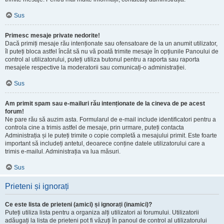
Sus
Primesc mesaje private nedorite!
Dacă primiți mesaje rău intenționate sau ofensatoare de la un anumit utilizator,
îl puteți bloca astfel încât să nu vă poată trimite mesaje în opțiunile Panoului de
control al utilizatorului, puteți utiliza butonul pentru a raporta sau raporta
mesajele respective la moderatorii sau comunicați-o administrației.
Sus
Am primit spam sau e-mailuri rău intenționate de la cineva de pe acest
forum!
Ne pare rău să auzim asta. Formularul de e-mail include identificatori pentru a
controla cine a trimis astfel de mesaje, prin urmare, puteți contacta
Administrația și le puteți trimite o copie completă a mesajului primit. Este foarte
important să includeți antetul, deoarece conține datele utilizatorului care a
trimis e-mailul. Administrația va lua măsuri.
Sus
Prieteni și ignorați
Ce este lista de prieteni (amici) și ignorați (inamici)?
Puteți utiliza lista pentru a organiza alți utilizatori ai forumului. Utilizatorii
adăugați la lista de prieteni pot fi văzuți în panoul de control al utilizatorului