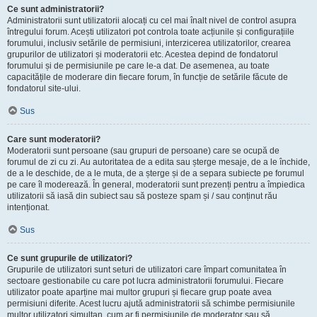
Ce sunt administratorii?
Administratorii sunt utilizatorii alocați cu cel mai înalt nivel de control asupra
întregului forum. Acești utilizatori pot controla toate acțiunile și configurațiile
forumului, inclusiv setările de permisiuni, interzicerea utilizatorilor, crearea
grupurilor de utilizatori și moderatorii etc. Acestea depind de fondatorul
forumului și de permisiunile pe care le-a dat. De asemenea, au toate
capacitățile de moderare din fiecare forum, în funcție de setările făcute de
fondatorul site-ului.
Sus
Care sunt moderatorii?
Moderatorii sunt persoane (sau grupuri de persoane) care se ocupă de
forumul de zi cu zi. Au autoritatea de a edita sau șterge mesaje, de a le închide,
de a le deschide, de a le muta, de a șterge și de a separa subiecte pe forumul
pe care îl moderează. În general, moderatorii sunt prezenți pentru a împiedica
utilizatorii să iasă din subiect sau să posteze spam și / sau conținut rău
intenționat.
Sus
Ce sunt grupurile de utilizatori?
Grupurile de utilizatori sunt seturi de utilizatori care împart comunitatea în
sectoare gestionabile cu care pot lucra administratorii forumului. Fiecare
utilizator poate aparține mai multor grupuri și fiecare grup poate avea
permisiuni diferite. Acest lucru ajută administratorii să schimbe permisiunile
multor utilizatori simultan, cum ar fi permisiunile de moderator sau să