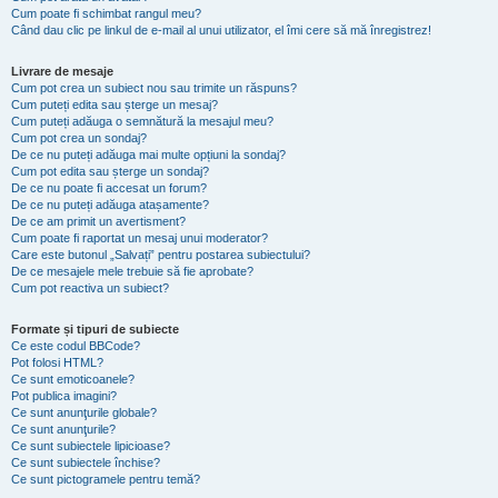
Cum poate fi schimbat rangul meu?
Când dau clic pe linkul de e-mail al unui utilizator, el îmi cere să mă înregistrez!
Livrare de mesaje
Cum pot crea un subiect nou sau trimite un răspuns?
Cum puteți edita sau șterge un mesaj?
Cum puteți adăuga o semnătură la mesajul meu?
Cum pot crea un sondaj?
De ce nu puteți adăuga mai multe opțiuni la sondaj?
Cum pot edita sau șterge un sondaj?
De ce nu poate fi accesat un forum?
De ce nu puteți adăuga atașamente?
De ce am primit un avertisment?
Cum poate fi raportat un mesaj unui moderator?
Care este butonul „Salvați” pentru postarea subiectului?
De ce mesajele mele trebuie să fie aprobate?
Cum pot reactiva un subiect?
Formate și tipuri de subiecte
Ce este codul BBCode?
Pot folosi HTML?
Ce sunt emoticoanele?
Pot publica imagini?
Ce sunt anunţurile globale?
Ce sunt anunţurile?
Ce sunt subiectele lipicioase?
Ce sunt subiectele închise?
Ce sunt pictogramele pentru temă?