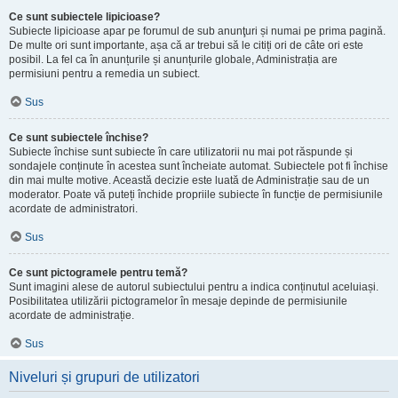
Ce sunt subiectele lipicioase?
Subiecte lipicioase apar pe forumul de sub anunţuri și numai pe prima pagină.
De multe ori sunt importante, așa că ar trebui să le citiți ori de câte ori este
posibil. La fel ca în anunțurile și anunțurile globale, Administrația are
permisiuni pentru a remedia un subiect.
Sus
Ce sunt subiectele închise?
Subiecte închise sunt subiecte în care utilizatorii nu mai pot răspunde și
sondajele conținute în acestea sunt încheiate automat. Subiectele pot fi închise
din mai multe motive. Această decizie este luată de Administrație sau de un
moderator. Poate vă puteți închide propriile subiecte în funcție de permisiunile
acordate de administratori.
Sus
Ce sunt pictogramele pentru temă?
Sunt imagini alese de autorul subiectului pentru a indica conținutul aceluiași.
Posibilitatea utilizării pictogramelor în mesaje depinde de permisiunile
acordate de administrație.
Sus
Niveluri și grupuri de utilizatori