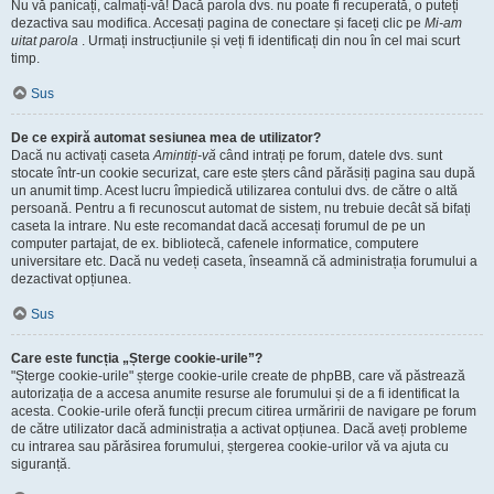
Nu vă panicați, calmați-vă! Dacă parola dvs. nu poate fi recuperată, o puteți
dezactiva sau modifica. Accesați pagina de conectare și faceți clic pe
Mi-am
uitat parola
. Urmați instrucțiunile și veți fi identificați din nou în cel mai scurt
timp.
Sus
De ce expiră automat sesiunea mea de utilizator?
Dacă nu activați caseta
Amintiți-vă
când intrați pe forum, datele dvs. sunt
stocate într-un cookie securizat, care este șters când părăsiți pagina sau după
un anumit timp. Acest lucru împiedică utilizarea contului dvs. de către o altă
persoană. Pentru a fi recunoscut automat de sistem, nu trebuie decât să bifați
caseta la intrare. Nu este recomandat dacă accesați forumul de pe un
computer partajat, de ex. bibliotecă, cafenele informatice, computere
universitare etc. Dacă nu vedeți caseta, înseamnă că administrația forumului a
dezactivat opțiunea.
Sus
Care este funcția „Șterge cookie-urile”?
"Șterge cookie-urile" șterge cookie-urile create de phpBB, care vă păstrează
autorizația de a accesa anumite resurse ale forumului și de a fi identificat la
acesta. Cookie-urile oferă funcții precum citirea urmăririi de navigare pe forum
de către utilizator dacă administrația a activat opțiunea. Dacă aveți probleme
cu intrarea sau părăsirea forumului, ștergerea cookie-urilor vă va ajuta cu
siguranță.