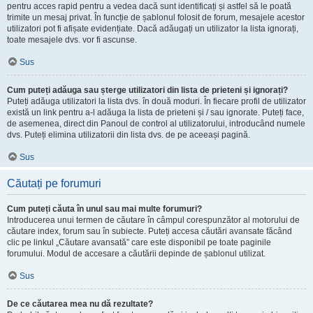
pentru acces rapid pentru a vedea dacă sunt identificați și astfel să le poată
trimite un mesaj privat. În funcție de șablonul folosit de forum, mesajele acestor
utilizatori pot fi afișate evidențiate. Dacă adăugați un utilizator la lista ignorați,
toate mesajele dvs. vor fi ascunse.
Sus
Cum puteți adăuga sau șterge utilizatori din lista de prieteni și ignorați?
Puteți adăuga utilizatori la lista dvs. în două moduri. În fiecare profil de utilizator
există un link pentru a-l adăuga la lista de prieteni și / sau ignorate. Puteți face,
de asemenea, direct din Panoul de control al utilizatorului, introducând numele
dvs. Puteți elimina utilizatorii din lista dvs. de pe aceeași pagină.
Sus
Căutați pe forumuri
Cum puteți căuta în unul sau mai multe forumuri?
Introducerea unui termen de căutare în câmpul corespunzător al motorului de
căutare index, forum sau în subiecte. Puteți accesa căutări avansate făcând
clic pe linkul „Căutare avansată” care este disponibil pe toate paginile
forumului. Modul de accesare a căutării depinde de șablonul utilizat.
Sus
De ce căutarea mea nu dă rezultate?