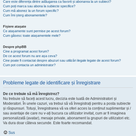
Care este diferența dintre adăugarea ca favorit și abonarea la un subiect?
Cum poți marca sau abona la subiecte specifice?
Cum mă abonez la un forum specific?
Cum îmi șterg abonamentele?
Fișiere atașate
Ce atașamente sunt permise pe acest forum?
Cum găsesc toate atașamentele mele?
Despre phpBB
Cine a programat acest forum?
De ce acest forum nu are așa ceva?
Cine poate fi contactat despre abuzuri sau utilizări ilegale legate de acest forum?
Cum pot contacta un administrator?
Probleme legate de identificare și înregistrare
De ce trebuie să mă înregistrez?
Nu trebuie să faceți acest lucru, decizia este luată de Administratori și
Moderatori. În unele cazuri, va trebui să vă înregistrați pentru a posta subiecte
și răspunsuri. Totuși, înregistrarea vă va oferi acces la conținut suplimentar și /
sau avantaje de care nu v-ați bucura ca utilizator invitat, cum ar fi imaginea
personalizată (avatar), mesaje private, abonament la grupuri de utilizatori etc.
Va dura doar câteva secunde. Este foarte recomandat.
Sus