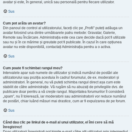
avatar și este, în general, unică sau personală pentru fiecare utilizator.
Sus
Cum pot arăta un avatar?
Din panoul de control al utilizatorului, faceți clic pe „Profil” puteți adăuga un
avatar folosind una dintre următoarele patru metode: Gravatar, Galerie,
Remote sau Încărcare. Administrația este cea care decide dacă pot fi utilizate
sau nu și în ce mărime și greutate pot fi publicate. În cazul în care opțiunea
avatar nu este disponibilă, contactați Administrația pentru a o activa.
Sus
Cum poate fi schimbat rangul meu?
Intervalele apar sub numele de utilizator și indică numărul de postări ale
utilizatorului sau poziția acestuia în cadrul forumului, de ex. moderatori și
administratori. În general, nu vă puteți schimba rangul direct așa cum este
stabilit de către administrație. Vă rugăm să nu abuzați de privilegiile dvs. de
publicare doar pentru a vă crește rangul. Majoritatea forumurilor îl consideră
„spam”, nu îl tolerează, iar moderatorii sau administratorii vor reduce numărul
de postări, chiar luând măsuri mai drastice, cum ar fi expulzarea de pe forum.
Sus
Când dau clic pe linkul de e-mail al unui utilizator, el îmi cere să mă
înregistrez!
Doar utilizatorii înregistrați pot trimite e-mail către alți utilizatori prin intermediul