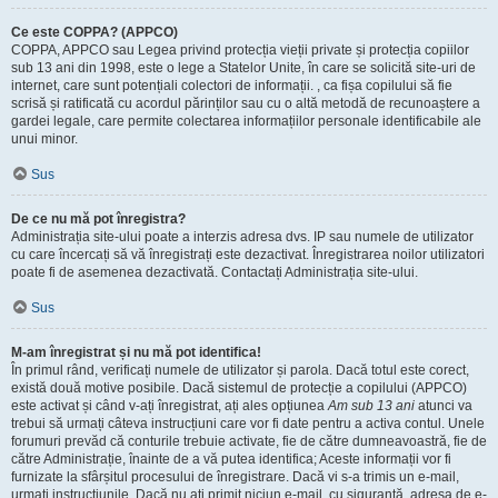
Ce este COPPA? (APPCO)
COPPA, APPCO sau Legea privind protecția vieții private și protecția copiilor
sub 13 ani din 1998, este o lege a Statelor Unite, în care se solicită site-uri de
internet, care sunt potențiali colectori de informații. , ca fișa copilului să fie
scrisă și ratificată cu acordul părinților sau cu o altă metodă de recunoaștere a
gardei legale, care permite colectarea informațiilor personale identificabile ale
unui minor.
Sus
De ce nu mă pot înregistra?
Administrația site-ului poate a interzis adresa dvs. IP sau numele de utilizator
cu care încercați să vă înregistrați este dezactivat. Înregistrarea noilor utilizatori
poate fi de asemenea dezactivată. Contactați Administrația site-ului.
Sus
M-am înregistrat și nu mă pot identifica!
În primul rând, verificați numele de utilizator și parola. Dacă totul este corect,
există două motive posibile. Dacă sistemul de protecție a copilului (APPCO)
este activat și când v-ați înregistrat, ați ales opțiunea
Am sub 13 ani
atunci va
trebui să urmați câteva instrucțiuni care vor fi date pentru a activa contul. Unele
forumuri prevăd că conturile trebuie activate, fie de către dumneavoastră, fie de
către Administrație, înainte de a vă putea identifica; Aceste informații vor fi
furnizate la sfârșitul procesului de înregistrare. Dacă vi s-a trimis un e-mail,
urmați instrucțiunile. Dacă nu ați primit niciun e-mail, cu siguranță, adresa de e-