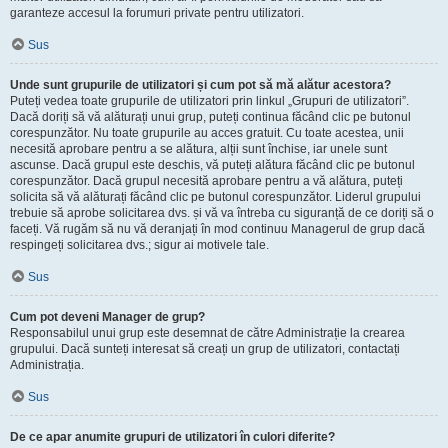
garanteze accesul la forumuri private pentru utilizatori.
Sus
Unde sunt grupurile de utilizatori și cum pot să mă alătur acestora?
Puteți vedea toate grupurile de utilizatori prin linkul „Grupuri de utilizatori”.
Dacă doriți să vă alăturați unui grup, puteți continua făcând clic pe butonul
corespunzător. Nu toate grupurile au acces gratuit. Cu toate acestea, unii
necesită aprobare pentru a se alătura, alții sunt închise, iar unele sunt
ascunse. Dacă grupul este deschis, vă puteți alătura făcând clic pe butonul
corespunzător. Dacă grupul necesită aprobare pentru a vă alătura, puteți
solicita să vă alăturați făcând clic pe butonul corespunzător. Liderul grupului
trebuie să aprobe solicitarea dvs. și vă va întreba cu siguranță de ce doriți să o
faceți. Vă rugăm să nu vă deranjați în mod continuu Managerul de grup dacă
respingeți solicitarea dvs.; sigur ai motivele tale.
Sus
Cum pot deveni Manager de grup?
Responsabilul unui grup este desemnat de către Administrație la crearea
grupului. Dacă sunteți interesat să creați un grup de utilizatori, contactați
Administrația.
Sus
De ce apar anumite grupuri de utilizatori în culori diferite?