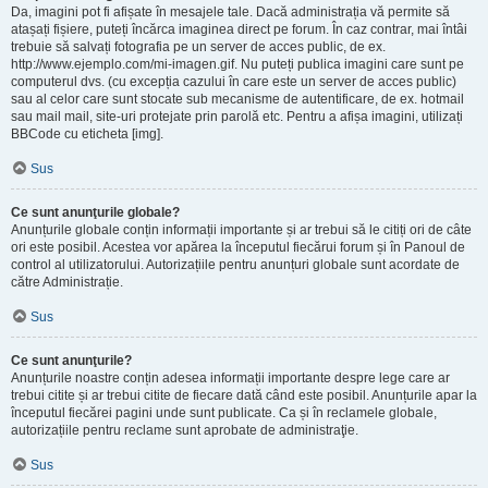
Da, imagini pot fi afișate în mesajele tale. Dacă administrația vă permite să
atașați fișiere, puteți încărca imaginea direct pe forum. În caz contrar, mai întâi
trebuie să salvați fotografia pe un server de acces public, de ex.
http://www.ejemplo.com/mi-imagen.gif. Nu puteți publica imagini care sunt pe
computerul dvs. (cu excepția cazului în care este un server de acces public)
sau al celor care sunt stocate sub mecanisme de autentificare, de ex. hotmail
sau mail mail, site-uri protejate prin parolă etc. Pentru a afișa imagini, utilizați
BBCode cu eticheta [img].
Sus
Ce sunt anunţurile globale?
Anunțurile globale conțin informații importante și ar trebui să le citiți ori de câte
ori este posibil. Acestea vor apărea la începutul fiecărui forum și în Panoul de
control al utilizatorului. Autorizațiile pentru anunțuri globale sunt acordate de
către Administrație.
Sus
Ce sunt anunţurile?
Anunțurile noastre conțin adesea informații importante despre lege care ar
trebui citite și ar trebui citite de fiecare dată când este posibil. Anunțurile apar la
începutul fiecărei pagini unde sunt publicate. Ca și în reclamele globale,
autorizațiile pentru reclame sunt aprobate de administraţie.
Sus