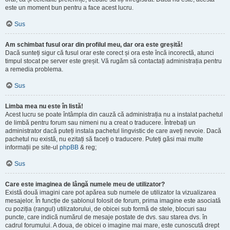
este un moment bun pentru a face acest lucru.
Sus
Am schimbat fusul orar din profilul meu, dar ora este greșită!
Dacă sunteți sigur că fusul orar este corect și ora este încă incorectă, atunci
timpul stocat pe server este greșit. Vă rugăm să contactați administrația pentru
a remedia problema.
Sus
Limba mea nu este în listă!
Acest lucru se poate întâmpla din cauză că administrația nu a instalat pachetul
de limbă pentru forum sau nimeni nu a creat o traducere. Întrebați un
administrator dacă puteți instala pachetul lingvistic de care aveți nevoie. Dacă
pachetul nu există, nu ezitați să faceți o traducere. Puteți găsi mai multe
informații pe site-ul
phpBB
& reg;
Sus
Care este imaginea de lângă numele meu de utilizator?
Există două imagini care pot apărea sub numele de utilizator la vizualizarea
mesajelor. În funcție de șablonul folosit de forum, prima imagine este asociată
cu poziția (rangul) utilizatorului, de obicei sub formă de stele, blocuri sau
puncte, care indică numărul de mesaje postate de dvs. sau starea dvs. în
cadrul forumului. A doua, de obicei o imagine mai mare, este cunoscută drept