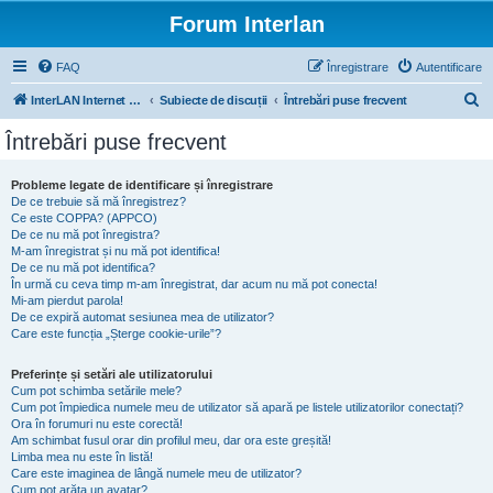
Forum Interlan
FAQ
Înregistrare
Autentificare
C
InterLAN Internet Exchange
Subiecte de discuții
Întrebări puse frecvent
ă
Întrebări puse frecvent
u
t
Probleme legate de identificare și înregistrare
De ce trebuie să mă înregistrez?
a
Ce este COPPA? (APPCO)
r
De ce nu mă pot înregistra?
M-am înregistrat și nu mă pot identifica!
e
De ce nu mă pot identifica?
În urmă cu ceva timp m-am înregistrat, dar acum nu mă pot conecta!
Mi-am pierdut parola!
De ce expiră automat sesiunea mea de utilizator?
Care este funcția „Șterge cookie-urile”?
Preferințe și setări ale utilizatorului
Cum pot schimba setările mele?
Cum pot împiedica numele meu de utilizator să apară pe listele utilizatorilor conectați?
Ora în forumuri nu este corectă!
Am schimbat fusul orar din profilul meu, dar ora este greșită!
Limba mea nu este în listă!
Care este imaginea de lângă numele meu de utilizator?
Cum pot arăta un avatar?