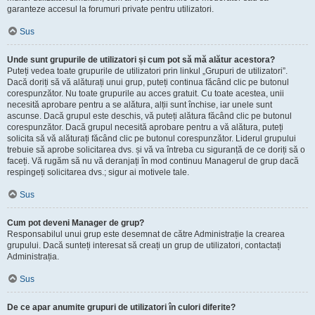
garanteze accesul la forumuri private pentru utilizatori.
Sus
Unde sunt grupurile de utilizatori și cum pot să mă alătur acestora?
Puteți vedea toate grupurile de utilizatori prin linkul „Grupuri de utilizatori”.
Dacă doriți să vă alăturați unui grup, puteți continua făcând clic pe butonul
corespunzător. Nu toate grupurile au acces gratuit. Cu toate acestea, unii
necesită aprobare pentru a se alătura, alții sunt închise, iar unele sunt
ascunse. Dacă grupul este deschis, vă puteți alătura făcând clic pe butonul
corespunzător. Dacă grupul necesită aprobare pentru a vă alătura, puteți
solicita să vă alăturați făcând clic pe butonul corespunzător. Liderul grupului
trebuie să aprobe solicitarea dvs. și vă va întreba cu siguranță de ce doriți să o
faceți. Vă rugăm să nu vă deranjați în mod continuu Managerul de grup dacă
respingeți solicitarea dvs.; sigur ai motivele tale.
Sus
Cum pot deveni Manager de grup?
Responsabilul unui grup este desemnat de către Administrație la crearea
grupului. Dacă sunteți interesat să creați un grup de utilizatori, contactați
Administrația.
Sus
De ce apar anumite grupuri de utilizatori în culori diferite?