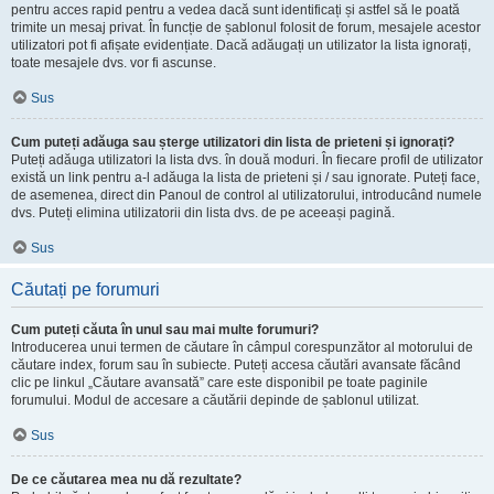
pentru acces rapid pentru a vedea dacă sunt identificați și astfel să le poată
trimite un mesaj privat. În funcție de șablonul folosit de forum, mesajele acestor
utilizatori pot fi afișate evidențiate. Dacă adăugați un utilizator la lista ignorați,
toate mesajele dvs. vor fi ascunse.
Sus
Cum puteți adăuga sau șterge utilizatori din lista de prieteni și ignorați?
Puteți adăuga utilizatori la lista dvs. în două moduri. În fiecare profil de utilizator
există un link pentru a-l adăuga la lista de prieteni și / sau ignorate. Puteți face,
de asemenea, direct din Panoul de control al utilizatorului, introducând numele
dvs. Puteți elimina utilizatorii din lista dvs. de pe aceeași pagină.
Sus
Căutați pe forumuri
Cum puteți căuta în unul sau mai multe forumuri?
Introducerea unui termen de căutare în câmpul corespunzător al motorului de
căutare index, forum sau în subiecte. Puteți accesa căutări avansate făcând
clic pe linkul „Căutare avansată” care este disponibil pe toate paginile
forumului. Modul de accesare a căutării depinde de șablonul utilizat.
Sus
De ce căutarea mea nu dă rezultate?