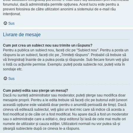
forumului, dacă administrația permite opțiunea. Acest lucru este pentru a
preveni folosirea de către utilizatori anonimi a sistemului de e-mail rău
intenționat.
Sus
Livrare de mesaje
Cum pot crea un subiect nou sau trimite un răspuns?
Pentru a publica un subiect nou, faceți clic pe "Subiect nou". Pentru a posta un
răspuns la un subiect, faceți clic pe „Trimiteți răspuns”. Probabil că trebuie să
vă înregistrați înainte de a putea posta și răspunde. Sub fiecare forum veți găsi
o listă cu acțiunile permise. Exemplu: puteți posta subiecte noi, puteți vota în
sondaje etc.
Sus
Cum puteți edita sau șterge un mesaj?
Dacă nu sunteți administrator sau moderator, puteți șterge sau modifica doar
mesajele proprii. Pentru a le edita trebuie să faceți clic pe butonul
edit
(uneori
această opțiune este valabilă doar pentru o anumită perioadă de timp). Dacă
cineva vă editează subiectul, veți găsi un text mic care să indice că acesta a
fost modificat și de câte ori a fost modificat. Nu apare dacă a fost un moderator
sau o administrație care a editat-o, deși editorul își lasă de cele mai multe ori
numele de utilizator și cauza ediției. Utilizatorii normali nu vor putea să-și
șteargă subiectele după ce cineva le-a răspuns.