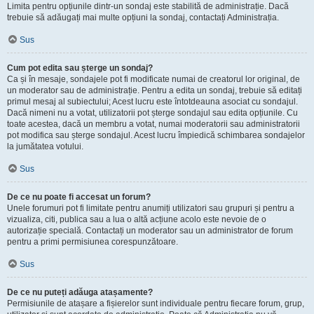
Limita pentru opțiunile dintr-un sondaj este stabilită de administrație. Dacă
trebuie să adăugați mai multe opțiuni la sondaj, contactați Administrația.
Sus
Cum pot edita sau șterge un sondaj?
Ca și în mesaje, sondajele pot fi modificate numai de creatorul lor original, de
un moderator sau de administrație. Pentru a edita un sondaj, trebuie să editați
primul mesaj al subiectului; Acest lucru este întotdeauna asociat cu sondajul.
Dacă nimeni nu a votat, utilizatorii pot șterge sondajul sau edita opțiunile. Cu
toate acestea, dacă un membru a votat, numai moderatorii sau administratorii
pot modifica sau șterge sondajul. Acest lucru împiedică schimbarea sondajelor
la jumătatea votului.
Sus
De ce nu poate fi accesat un forum?
Unele forumuri pot fi limitate pentru anumiți utilizatori sau grupuri și pentru a
vizualiza, citi, publica sau a lua o altă acțiune acolo este nevoie de o
autorizație specială. Contactați un moderator sau un administrator de forum
pentru a primi permisiunea corespunzătoare.
Sus
De ce nu puteți adăuga atașamente?
Permisiunile de atașare a fișierelor sunt individuale pentru fiecare forum, grup,