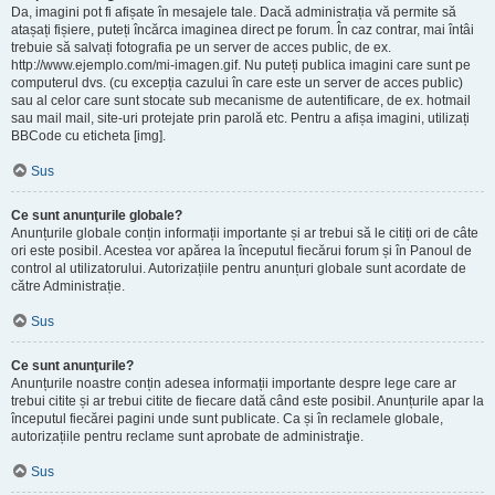
Da, imagini pot fi afișate în mesajele tale. Dacă administrația vă permite să
atașați fișiere, puteți încărca imaginea direct pe forum. În caz contrar, mai întâi
trebuie să salvați fotografia pe un server de acces public, de ex.
http://www.ejemplo.com/mi-imagen.gif. Nu puteți publica imagini care sunt pe
computerul dvs. (cu excepția cazului în care este un server de acces public)
sau al celor care sunt stocate sub mecanisme de autentificare, de ex. hotmail
sau mail mail, site-uri protejate prin parolă etc. Pentru a afișa imagini, utilizați
BBCode cu eticheta [img].
Sus
Ce sunt anunţurile globale?
Anunțurile globale conțin informații importante și ar trebui să le citiți ori de câte
ori este posibil. Acestea vor apărea la începutul fiecărui forum și în Panoul de
control al utilizatorului. Autorizațiile pentru anunțuri globale sunt acordate de
către Administrație.
Sus
Ce sunt anunţurile?
Anunțurile noastre conțin adesea informații importante despre lege care ar
trebui citite și ar trebui citite de fiecare dată când este posibil. Anunțurile apar la
începutul fiecărei pagini unde sunt publicate. Ca și în reclamele globale,
autorizațiile pentru reclame sunt aprobate de administraţie.
Sus