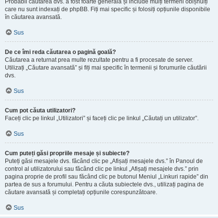
Probabil căutarea dvs. a fost foarte generală și include mulți termeni obișnuiți
care nu sunt indexați de phpBB. Fiți mai specific și folosiți opțiunile disponibile
în căutarea avansată.
Sus
De ce îmi reda căutarea o pagină goală?
Căutarea a returnat prea multe rezultate pentru a fi procesate de server.
Utilizați „Căutare avansată” și fiți mai specific în termenii și forumurile căutării
dvs.
Sus
Cum pot căuta utilizatori?
Faceți clic pe linkul „Utilizatori” și faceți clic pe linkul „Căutați un utilizator”.
Sus
Cum puteți găsi propriile mesaje și subiecte?
Puteți găsi mesajele dvs. făcând clic pe „Afișați mesajele dvs.” în Panoul de
control al utilizatorului sau făcând clic pe linkul „Afișați mesajele dvs.” prin
pagina proprie de profil sau făcând clic pe butonul Meniul „Linkuri rapide” din
partea de sus a forumului. Pentru a căuta subiectele dvs., utilizați pagina de
căutare avansată și completați opțiunile corespunzătoare.
Sus