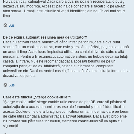
Nu vă panicați, calmați-vă! Dacă parola dvs. nu poate fi recuperată, o puteți
dezactiva sau modifica. Accesați pagina de conectare și faceți clic pe
Mi-am
uitat parola
. Urmați instrucțiunile și veți fi identificați din nou în cel mai scurt
timp.
Sus
De ce expiră automat sesiunea mea de utilizator?
Dacă nu activați caseta
Amintiți-vă
când intrați pe forum, datele dvs. sunt
stocate într-un cookie securizat, care este șters când părăsiți pagina sau după
un anumit timp. Acest lucru împiedică utilizarea contului dvs. de către o altă
persoană. Pentru a fi recunoscut automat de sistem, nu trebuie decât să bifați
caseta la intrare. Nu este recomandat dacă accesați forumul de pe un
computer partajat, de ex. bibliotecă, cafenele informatice, computere
universitare etc. Dacă nu vedeți caseta, înseamnă că administrația forumului a
dezactivat opțiunea.
Sus
Care este funcția „Șterge cookie-urile”?
"Șterge cookie-urile" șterge cookie-urile create de phpBB, care vă păstrează
autorizația de a accesa anumite resurse ale forumului și de a fi identificat la
acesta. Cookie-urile oferă funcții precum citirea urmăririi de navigare pe forum
de către utilizator dacă administrația a activat opțiunea. Dacă aveți probleme
cu intrarea sau părăsirea forumului, ștergerea cookie-urilor vă va ajuta cu
siguranță.