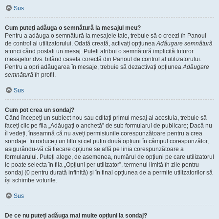
Sus
Cum puteți adăuga o semnătură la mesajul meu?
Pentru a adăuga o semnătură la mesajele tale, trebuie să o creezi în Panoul
de control al utilizatorului. Odată creată, activați opțiunea
Adăugare semnătură
atunci când postați un mesaj. Puteți atribui o semnătură implicită tuturor
mesajelor dvs. bifând caseta corectă din Panoul de control al utilizatorului.
Pentru a opri adăugarea în mesaje, trebuie să dezactivați opțiunea
Adăugare
semnătură
în profil.
Sus
Cum pot crea un sondaj?
Când începeți un subiect nou sau editați primul mesaj al acestuia, trebuie să
faceți clic pe fila „Adăugați o anchetă” de sub formularul de publicare; Dacă nu
îl vedeți, înseamnă că nu aveți permisiunile corespunzătoare pentru a crea
sondaje. Introduceți un titlu și cel puțin două opțiuni în câmpul corespunzător,
asigurându-vă că fiecare opțiune se află pe linia corespunzătoare a
formularului. Puteți alege, de asemenea, numărul de opțiuni pe care utilizatorul
le poate selecta în fila „Opțiuni per utilizator”, termenul limită în zile pentru
sondaj (0 pentru durată infinită) și în final opțiunea de a permite utilizatorilor să
își schimbe voturile.
Sus
De ce nu puteți adăuga mai multe opțiuni la sondaj?