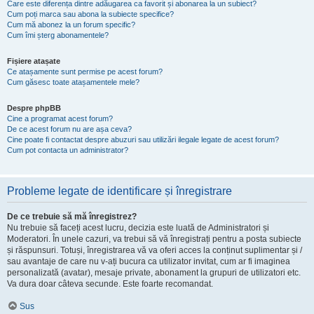
Care este diferența dintre adăugarea ca favorit și abonarea la un subiect?
Cum poți marca sau abona la subiecte specifice?
Cum mă abonez la un forum specific?
Cum îmi șterg abonamentele?
Fișiere atașate
Ce atașamente sunt permise pe acest forum?
Cum găsesc toate atașamentele mele?
Despre phpBB
Cine a programat acest forum?
De ce acest forum nu are așa ceva?
Cine poate fi contactat despre abuzuri sau utilizări ilegale legate de acest forum?
Cum pot contacta un administrator?
Probleme legate de identificare și înregistrare
De ce trebuie să mă înregistrez?
Nu trebuie să faceți acest lucru, decizia este luată de Administratori și
Moderatori. În unele cazuri, va trebui să vă înregistrați pentru a posta subiecte
și răspunsuri. Totuși, înregistrarea vă va oferi acces la conținut suplimentar și /
sau avantaje de care nu v-ați bucura ca utilizator invitat, cum ar fi imaginea
personalizată (avatar), mesaje private, abonament la grupuri de utilizatori etc.
Va dura doar câteva secunde. Este foarte recomandat.
Sus