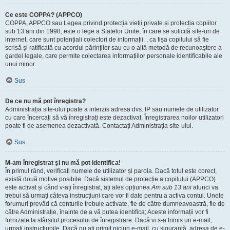
Ce este COPPA? (APPCO)
COPPA, APPCO sau Legea privind protecția vieții private și protecția copiilor
sub 13 ani din 1998, este o lege a Statelor Unite, în care se solicită site-uri de
internet, care sunt potențiali colectori de informații. , ca fișa copilului să fie
scrisă și ratificată cu acordul părinților sau cu o altă metodă de recunoaștere a
gardei legale, care permite colectarea informațiilor personale identificabile ale
unui minor.
Sus
De ce nu mă pot înregistra?
Administrația site-ului poate a interzis adresa dvs. IP sau numele de utilizator
cu care încercați să vă înregistrați este dezactivat. Înregistrarea noilor utilizatori
poate fi de asemenea dezactivată. Contactați Administrația site-ului.
Sus
M-am înregistrat și nu mă pot identifica!
În primul rând, verificați numele de utilizator și parola. Dacă totul este corect,
există două motive posibile. Dacă sistemul de protecție a copilului (APPCO)
este activat și când v-ați înregistrat, ați ales opțiunea
Am sub 13 ani
atunci va
trebui să urmați câteva instrucțiuni care vor fi date pentru a activa contul. Unele
forumuri prevăd că conturile trebuie activate, fie de către dumneavoastră, fie de
către Administrație, înainte de a vă putea identifica; Aceste informații vor fi
furnizate la sfârșitul procesului de înregistrare. Dacă vi s-a trimis un e-mail,
urmați instrucțiunile. Dacă nu ați primit niciun e-mail, cu siguranță, adresa de e-