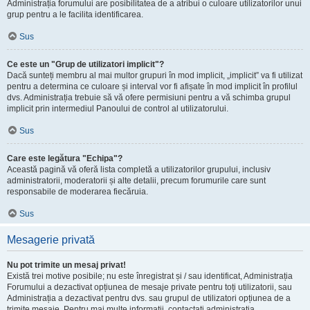
Administrația forumului are posibilitatea de a atribui o culoare utilizatorilor unui
grup pentru a le facilita identificarea.
Sus
Ce este un "Grup de utilizatori implicit"?
Dacă sunteți membru al mai multor grupuri în mod implicit, „implicit” va fi utilizat
pentru a determina ce culoare și interval vor fi afișate în mod implicit în profilul
dvs. Administrația trebuie să vă ofere permisiuni pentru a vă schimba grupul
implicit prin intermediul Panoului de control al utilizatorului.
Sus
Care este legătura "Echipa"?
Această pagină vă oferă lista completă a utilizatorilor grupului, inclusiv
administratorii, moderatorii și alte detalii, precum forumurile care sunt
responsabile de moderarea fiecăruia.
Sus
Mesagerie privată
Nu pot trimite un mesaj privat!
Există trei motive posibile; nu este înregistrat și / sau identificat, Administrația
Forumului a dezactivat opțiunea de mesaje private pentru toți utilizatorii, sau
Administrația a dezactivat pentru dvs. sau grupul de utilizatori opțiunea de a
trimite mesaje. Pentru mai multe informații, contactați administrația.