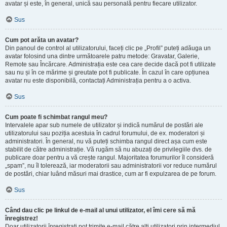
avatar și este, în general, unică sau personală pentru fiecare utilizator.
Sus
Cum pot arăta un avatar?
Din panoul de control al utilizatorului, faceți clic pe „Profil” puteți adăuga un
avatar folosind una dintre următoarele patru metode: Gravatar, Galerie,
Remote sau Încărcare. Administrația este cea care decide dacă pot fi utilizate
sau nu și în ce mărime și greutate pot fi publicate. În cazul în care opțiunea
avatar nu este disponibilă, contactați Administrația pentru a o activa.
Sus
Cum poate fi schimbat rangul meu?
Intervalele apar sub numele de utilizator și indică numărul de postări ale
utilizatorului sau poziția acestuia în cadrul forumului, de ex. moderatori și
administratori. În general, nu vă puteți schimba rangul direct așa cum este
stabilit de către administrație. Vă rugăm să nu abuzați de privilegiile dvs. de
publicare doar pentru a vă crește rangul. Majoritatea forumurilor îl consideră
„spam”, nu îl tolerează, iar moderatorii sau administratorii vor reduce numărul
de postări, chiar luând măsuri mai drastice, cum ar fi expulzarea de pe forum.
Sus
Când dau clic pe linkul de e-mail al unui utilizator, el îmi cere să mă
înregistrez!
Doar utilizatorii înregistrați pot trimite e-mail către alți utilizatori prin intermediul