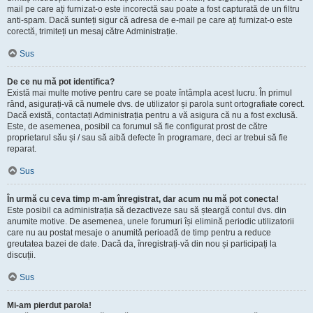
mail pe care ați furnizat-o este incorectă sau poate a fost capturată de un filtru
anti-spam. Dacă sunteți sigur că adresa de e-mail pe care ați furnizat-o este
corectă, trimiteți un mesaj către Administrație.
Sus
De ce nu mă pot identifica?
Există mai multe motive pentru care se poate întâmpla acest lucru. În primul
rând, asigurați-vă că numele dvs. de utilizator și parola sunt ortografiate corect.
Dacă există, contactați Administrația pentru a vă asigura că nu a fost exclusă.
Este, de asemenea, posibil ca forumul să fie configurat prost de către
proprietarul său și / sau să aibă defecte în programare, deci ar trebui să fie
reparat.
Sus
În urmă cu ceva timp m-am înregistrat, dar acum nu mă pot conecta!
Este posibil ca administrația să dezactiveze sau să șteargă contul dvs. din
anumite motive. De asemenea, unele forumuri își elimină periodic utilizatorii
care nu au postat mesaje o anumită perioadă de timp pentru a reduce
greutatea bazei de date. Dacă da, înregistrați-vă din nou și participați la
discuții.
Sus
Mi-am pierdut parola!