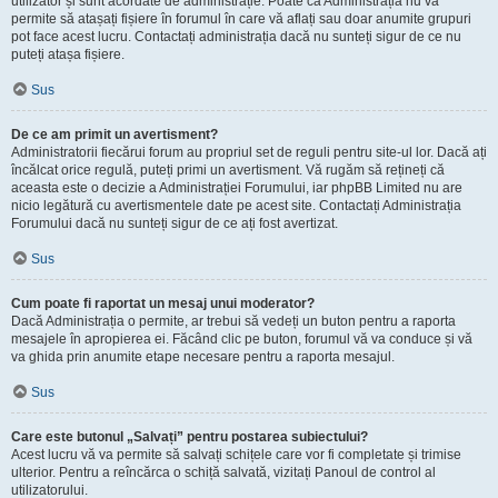
utilizator și sunt acordate de administrație. Poate că Administrația nu vă
permite să atașați fișiere în forumul în care vă aflați sau doar anumite grupuri
pot face acest lucru. Contactați administrația dacă nu sunteți sigur de ce nu
puteți atașa fișiere.
Sus
De ce am primit un avertisment?
Administratorii fiecărui forum au propriul set de reguli pentru site-ul lor. Dacă ați
încălcat orice regulă, puteți primi un avertisment. Vă rugăm să rețineți că
aceasta este o decizie a Administrației Forumului, iar phpBB Limited nu are
nicio legătură cu avertismentele date pe acest site. Contactați Administrația
Forumului dacă nu sunteți sigur de ce ați fost avertizat.
Sus
Cum poate fi raportat un mesaj unui moderator?
Dacă Administrația o permite, ar trebui să vedeți un buton pentru a raporta
mesajele în apropierea ei. Făcând clic pe buton, forumul vă va conduce și vă
va ghida prin anumite etape necesare pentru a raporta mesajul.
Sus
Care este butonul „Salvați” pentru postarea subiectului?
Acest lucru vă va permite să salvați schițele care vor fi completate și trimise
ulterior. Pentru a reîncărca o schiță salvată, vizitați Panoul de control al
utilizatorului.