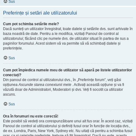
Sus
Preferințe și setări ale utilizatorului
Cum pot schimba setările mele?
Dacă sunteți un utilizator înregistrat, toate datele și setările dvs. sunt arhivate în
baza noastră de date. Pentru a le modifica, vizitați Panoul de control al
utilizatorului; făcând clic pe numele dvs. de utilizator situat în partea de sus a
paginilor forumului. Acest sistem vă va permite să vă schimbați datele și
preferințele.
Sus
Cum pot împiedica numele meu de utilizator să apară pe listele utilizatorilor
conectați?
Din panoul de control al utilizatorului dvs., în „Preferințe forum”, veți găsi
opțiunea
Ascunde starea conexiunii mele
. Activați această opțiune și va fi
văzută doar de Administratori, Moderatori și dvs. Veți fi socotit ca utilizator
ascuns.
Sus
Ora în forumuri nu este corectă!
Este posibil să vedeți ora corespunzătoare unui alt fus orar. În acest caz, vizitați
Panoul de control al utilizatorului și definiți fusul orar în funcție de locația dvs.,
de ex. Londra, Paris, New York, Sydney etc. Nu uitați că pentru a schimba fusul
orar, ca și celelalte preferințe, trebuie să fiți înregistrat. Dacă nu este, acesta