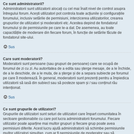
Ce sunt administratorii?
Administratorii sunt utilizatorii alocați cu cel mai înalt nivel de control asupra
întregului forum. Acești utilizatori pot controla toate acțiunile și configurațiile
forumului, inclusiv setările de permisiuni, interzicerea utilizatorilor, crearea
grupurilor de utilizatori și moderatorii etc. Acestea depind de fondatorul
forumului și de permisiunile pe care le-a dat. De asemenea, au toate
capacitățile de moderare din fiecare forum, în funcție de setările făcute de
fondatorul site-ului.
Sus
Care sunt moderatorii?
Moderatorii sunt persoane (sau grupuri de persoane) care se ocupă de
forumul de zi cu zi. Au autoritatea de a edita sau șterge mesaje, de a le închide,
de a le deschide, de a le muta, de a șterge și de a separa subiecte pe forumul
pe care îl moderează. În general, moderatorii sunt prezenți pentru a împiedica
utilizatorii să iasă din subiect sau să posteze spam și / sau conținut rău
intenționat.
Sus
Ce sunt grupurile de utilizatori?
Grupurile de utilizatori sunt seturi de utilizatori care împart comunitatea în
sectoare gestionabile cu care pot lucra administratorii forumului. Fiecare
utilizator poate aparține mai multor grupuri și fiecare grup poate avea
permisiuni diferite. Acest lucru ajută administratorii să schimbe permisiunile
multor utilizatori simultan, cum ar fi permisiunile de moderator sau să