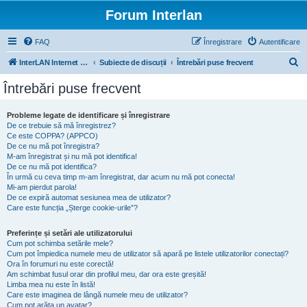
Forum Interlan
FAQ
Înregistrare
Autentificare
C
InterLAN Internet Exchange
Subiecte de discuții
Întrebări puse frecvent
ă
Întrebări puse frecvent
u
t
Probleme legate de identificare și înregistrare
De ce trebuie să mă înregistrez?
a
Ce este COPPA? (APPCO)
r
De ce nu mă pot înregistra?
M-am înregistrat și nu mă pot identifica!
e
De ce nu mă pot identifica?
În urmă cu ceva timp m-am înregistrat, dar acum nu mă pot conecta!
Mi-am pierdut parola!
De ce expiră automat sesiunea mea de utilizator?
Care este funcția „Șterge cookie-urile”?
Preferințe și setări ale utilizatorului
Cum pot schimba setările mele?
Cum pot împiedica numele meu de utilizator să apară pe listele utilizatorilor conectați?
Ora în forumuri nu este corectă!
Am schimbat fusul orar din profilul meu, dar ora este greșită!
Limba mea nu este în listă!
Care este imaginea de lângă numele meu de utilizator?
Cum pot arăta un avatar?