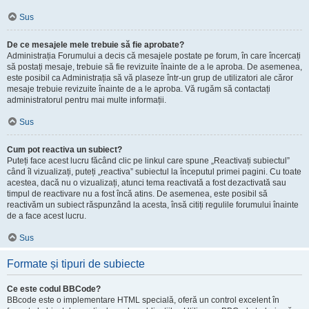
Sus
De ce mesajele mele trebuie să fie aprobate?
Administrația Forumului a decis că mesajele postate pe forum, în care încercați
să postați mesaje, trebuie să fie revizuite înainte de a le aproba. De asemenea,
este posibil ca Administrația să vă plaseze într-un grup de utilizatori ale căror
mesaje trebuie revizuite înainte de a le aproba. Vă rugăm să contactați
administratorul pentru mai multe informații.
Sus
Cum pot reactiva un subiect?
Puteți face acest lucru făcând clic pe linkul care spune „Reactivați subiectul”
când îl vizualizați, puteți „reactiva” subiectul la începutul primei pagini. Cu toate
acestea, dacă nu o vizualizați, atunci tema reactivată a fost dezactivată sau
timpul de reactivare nu a fost încă atins. De asemenea, este posibil să
reactivăm un subiect răspunzând la acesta, însă citiți regulile forumului înainte
de a face acest lucru.
Sus
Formate și tipuri de subiecte
Ce este codul BBCode?
BBcode este o implementare HTML specială, oferă un control excelent în