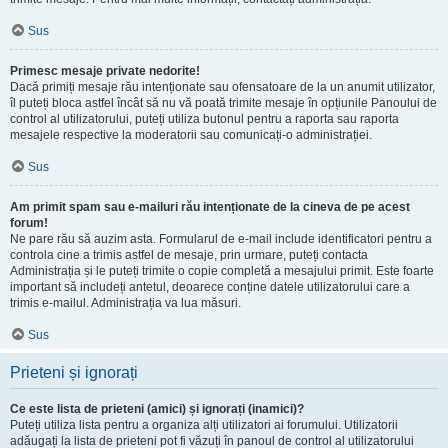
Sus
Primesc mesaje private nedorite!
Dacă primiți mesaje rău intenționate sau ofensatoare de la un anumit utilizator,
îl puteți bloca astfel încât să nu vă poată trimite mesaje în opțiunile Panoului de
control al utilizatorului, puteți utiliza butonul pentru a raporta sau raporta
mesajele respective la moderatorii sau comunicați-o administrației.
Sus
Am primit spam sau e-mailuri rău intenționate de la cineva de pe acest
forum!
Ne pare rău să auzim asta. Formularul de e-mail include identificatori pentru a
controla cine a trimis astfel de mesaje, prin urmare, puteți contacta
Administrația și le puteți trimite o copie completă a mesajului primit. Este foarte
important să includeți antetul, deoarece conține datele utilizatorului care a
trimis e-mailul. Administrația va lua măsuri.
Sus
Prieteni și ignorați
Ce este lista de prieteni (amici) și ignorați (inamici)?
Puteți utiliza lista pentru a organiza alți utilizatori ai forumului. Utilizatorii
adăugați la lista de prieteni pot fi văzuți în panoul de control al utilizatorului