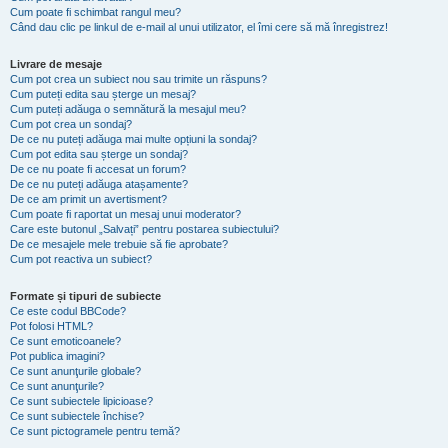
Cum poate fi schimbat rangul meu?
Când dau clic pe linkul de e-mail al unui utilizator, el îmi cere să mă înregistrez!
Livrare de mesaje
Cum pot crea un subiect nou sau trimite un răspuns?
Cum puteți edita sau șterge un mesaj?
Cum puteți adăuga o semnătură la mesajul meu?
Cum pot crea un sondaj?
De ce nu puteți adăuga mai multe opțiuni la sondaj?
Cum pot edita sau șterge un sondaj?
De ce nu poate fi accesat un forum?
De ce nu puteți adăuga atașamente?
De ce am primit un avertisment?
Cum poate fi raportat un mesaj unui moderator?
Care este butonul „Salvați” pentru postarea subiectului?
De ce mesajele mele trebuie să fie aprobate?
Cum pot reactiva un subiect?
Formate și tipuri de subiecte
Ce este codul BBCode?
Pot folosi HTML?
Ce sunt emoticoanele?
Pot publica imagini?
Ce sunt anunţurile globale?
Ce sunt anunţurile?
Ce sunt subiectele lipicioase?
Ce sunt subiectele închise?
Ce sunt pictogramele pentru temă?