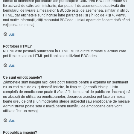
format al obiectelor particulare ale publicațiilor. Utilizarea BBCode trebuie să
fie activată de către administrație, dar poate fi de asemenea dezactivată din
formularul de livrare a mesajelor. BBCode este, de asemenea, similar în stil cu
HTML, dar etichetele sunt închise între paranteze [ și ] în loc de < şi >. Pentru
mai multe informații, citiți manualul BBCode. Linkul apare de fiecare dată când
veți posta un mesaj.
Sus
Pot folosi HTML?
Nu. Nu este posibilă publicarea în HTML. Multe dintre formate și acțiuni care
pot fi executate cu HTML pot fi aplicate utilizând BBCodes.
Sus
Ce sunt emoticoanele?
Zâmbetele sunt imagini mici care pot fi folosite pentru a exprima un sentiment
cu un cod mic, de ex. :) denotă fericire, în timp ce :( denotă tristețe. Lista
completă de emoticoane poate fi văzută în formularul de publicare. Încercați să
nu abuzați de utilizarea emoticoanelor, deoarece acestea pot face un mesaj
foarte greu de citit și un moderator șterge subiectul sau emoticoane de mesaje
Administrația poate seta o limită pentru numărul de emoticoane care vor fi
utilizate într-un mesaj.
Sus
Pot publica imagini?