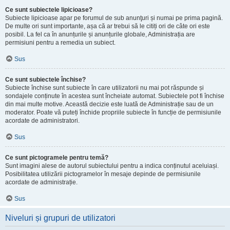
Ce sunt subiectele lipicioase?
Subiecte lipicioase apar pe forumul de sub anunţuri și numai pe prima pagină.
De multe ori sunt importante, așa că ar trebui să le citiți ori de câte ori este
posibil. La fel ca în anunțurile și anunțurile globale, Administrația are
permisiuni pentru a remedia un subiect.
Sus
Ce sunt subiectele închise?
Subiecte închise sunt subiecte în care utilizatorii nu mai pot răspunde și
sondajele conținute în acestea sunt încheiate automat. Subiectele pot fi închise
din mai multe motive. Această decizie este luată de Administrație sau de un
moderator. Poate vă puteți închide propriile subiecte în funcție de permisiunile
acordate de administratori.
Sus
Ce sunt pictogramele pentru temă?
Sunt imagini alese de autorul subiectului pentru a indica conținutul aceluiași.
Posibilitatea utilizării pictogramelor în mesaje depinde de permisiunile
acordate de administrație.
Sus
Niveluri și grupuri de utilizatori