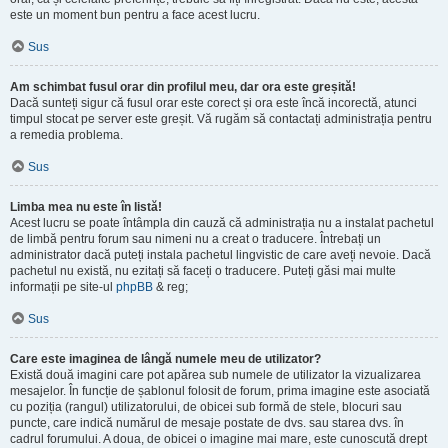
este un moment bun pentru a face acest lucru.
Sus
Am schimbat fusul orar din profilul meu, dar ora este greșită!
Dacă sunteți sigur că fusul orar este corect și ora este încă incorectă, atunci
timpul stocat pe server este greșit. Vă rugăm să contactați administrația pentru
a remedia problema.
Sus
Limba mea nu este în listă!
Acest lucru se poate întâmpla din cauză că administrația nu a instalat pachetul
de limbă pentru forum sau nimeni nu a creat o traducere. Întrebați un
administrator dacă puteți instala pachetul lingvistic de care aveți nevoie. Dacă
pachetul nu există, nu ezitați să faceți o traducere. Puteți găsi mai multe
informații pe site-ul
phpBB
& reg;
Sus
Care este imaginea de lângă numele meu de utilizator?
Există două imagini care pot apărea sub numele de utilizator la vizualizarea
mesajelor. În funcție de șablonul folosit de forum, prima imagine este asociată
cu poziția (rangul) utilizatorului, de obicei sub formă de stele, blocuri sau
puncte, care indică numărul de mesaje postate de dvs. sau starea dvs. în
cadrul forumului. A doua, de obicei o imagine mai mare, este cunoscută drept