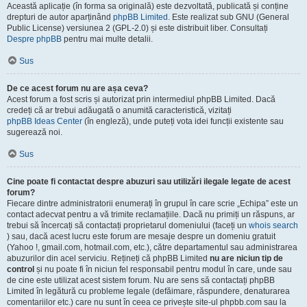
Această aplicație (în forma sa originală) este dezvoltată, publicată și conține
drepturi de autor aparținând
phpBB Limited
. Este realizat sub GNU (General
Public License) versiunea 2 (GPL-2.0) și este distribuit liber. Consultați
Despre phpBB
pentru mai multe detalii.
Sus
De ce acest forum nu are așa ceva?
Acest forum a fost scris și autorizat prin intermediul phpBB Limited. Dacă
credeți că ar trebui adăugată o anumită caracteristică, vizitați
phpBB Ideas Center
(în engleză), unde puteți vota idei funcții existente sau
sugerează noi.
Sus
Cine poate fi contactat despre abuzuri sau utilizări ilegale legate de acest
forum?
Fiecare dintre administratorii enumerați în grupul în care scrie „Echipa” este un
contact adecvat pentru a vă trimite reclamațiile. Dacă nu primiți un răspuns, ar
trebui să încercați să contactați proprietarul domeniului (faceți un
whois search
) sau, dacă acest lucru este forum are mesaje despre un domeniu gratuit
(Yahoo !, gmail.com, hotmail.com, etc.), către departamentul sau administrarea
abuzurilor din acel serviciu. Rețineți că phpBB Limited
nu are niciun tip de
control
și nu poate fi în niciun fel responsabil pentru modul în care, unde sau
de cine este utilizat acest sistem forum. Nu are sens să contactați phpBB
Limited în legătură cu probleme legale (defăimare, răspundere, denaturarea
comentariilor etc.) care nu sunt în ceea ce privește site-ul phpbb.com sau la