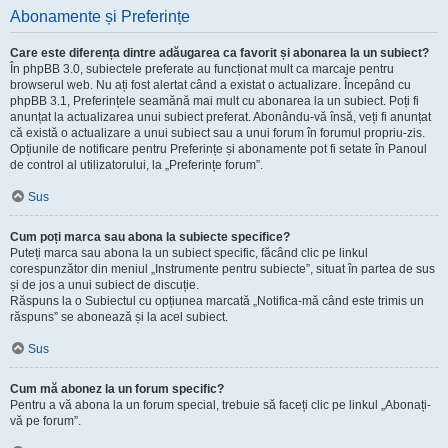
Abonamente și Preferințe
Care este diferența dintre adăugarea ca favorit și abonarea la un subiect?
În phpBB 3.0, subiectele preferate au funcționat mult ca marcaje pentru
browserul web. Nu ați fost alertat când a existat o actualizare. Începând cu
phpBB 3.1, Preferințele seamănă mai mult cu abonarea la un subiect. Poți fi
anunțat la actualizarea unui subiect preferat. Abonându-vă însă, veți fi anunțat
că există o actualizare a unui subiect sau a unui forum în forumul propriu-zis.
Opțiunile de notificare pentru Preferințe și abonamente pot fi setate în Panoul
de control al utilizatorului, la „Preferințe forum”.
Sus
Cum poți marca sau abona la subiecte specifice?
Puteți marca sau abona la un subiect specific, făcând clic pe linkul
corespunzător din meniul „Instrumente pentru subiecte”, situat în partea de sus
și de jos a unui subiect de discuție.
Răspuns la o Subiectul cu opțiunea marcată „Notifica-mă când este trimis un
răspuns” se abonează și la acel subiect.
Sus
Cum mă abonez la un forum specific?
Pentru a vă abona la un forum special, trebuie să faceți clic pe linkul „Abonați-
vă pe forum”.