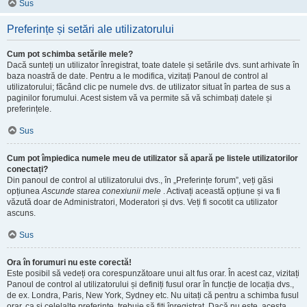
Sus
Preferințe și setări ale utilizatorului
Cum pot schimba setările mele?
Dacă sunteți un utilizator înregistrat, toate datele și setările dvs. sunt arhivate în
baza noastră de date. Pentru a le modifica, vizitați Panoul de control al
utilizatorului; făcând clic pe numele dvs. de utilizator situat în partea de sus a
paginilor forumului. Acest sistem vă va permite să vă schimbați datele și
preferințele.
Sus
Cum pot împiedica numele meu de utilizator să apară pe listele utilizatorilor
conectați?
Din panoul de control al utilizatorului dvs., în „Preferințe forum”, veți găsi
opțiunea
Ascunde starea conexiunii mele
. Activați această opțiune și va fi
văzută doar de Administratori, Moderatori și dvs. Veți fi socotit ca utilizator
ascuns.
Sus
Ora în forumuri nu este corectă!
Este posibil să vedeți ora corespunzătoare unui alt fus orar. În acest caz, vizitați
Panoul de control al utilizatorului și definiți fusul orar în funcție de locația dvs.,
de ex. Londra, Paris, New York, Sydney etc. Nu uitați că pentru a schimba fusul
orar, ca și celelalte preferințe, trebuie să fiți înregistrat. Dacă nu este, acesta