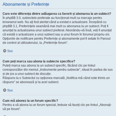
Abonamente și Preferințe
Care este diferența dintre adăugarea ca favorit și abonarea la un subiect?
În phpBB 3.0, subiectele preferate au funcționat mult ca marcaje pentru
browserul web. Nu ați fost alertat când a existat o actualizare. Începând cu
phpBB 3.1, Preferințele seamănă mai mult cu abonarea la un subiect. Poți fi
anunțat la actualizarea unui subiect preferat. Abonându-vă însă, veți fi anunțat
că există o actualizare a unui subiect sau a unui forum în forumul propriu-zis.
Opțiunile de notificare pentru Preferințe și abonamente pot fi setate în Panoul
de control al utilizatorului, la „Preferințe forum”.
Sus
Cum poți marca sau abona la subiecte specifice?
Puteți marca sau abona la un subiect specific, făcând clic pe linkul
corespunzător din meniul „Instrumente pentru subiecte”, situat în partea de sus
și de jos a unui subiect de discuție.
Răspuns la o Subiectul cu opțiunea marcată „Notifica-mă când este trimis un
răspuns” se abonează și la acel subiect.
Sus
Cum mă abonez la un forum specific?
Pentru a vă abona la un forum special, trebuie să faceți clic pe linkul „Abonați-
vă pe forum”.