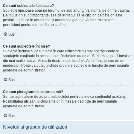
Ce sunt subiectele lipicioase?
Subiecte lipicioase apar pe forumul de sub anunţuri și numai pe prima pagină.
De multe ori sunt importante, așa că ar trebui să le citiți ori de câte ori este
posibil. La fel ca în anunțurile și anunțurile globale, Administrația are
permisiuni pentru a remedia un subiect.
Sus
Ce sunt subiectele închise?
Subiecte închise sunt subiecte în care utilizatorii nu mai pot răspunde și
sondajele conținute în acestea sunt încheiate automat. Subiectele pot fi închise
din mai multe motive. Această decizie este luată de Administrație sau de un
moderator. Poate vă puteți închide propriile subiecte în funcție de permisiunile
acordate de administratori.
Sus
Ce sunt pictogramele pentru temă?
Sunt imagini alese de autorul subiectului pentru a indica conținutul aceluiași.
Posibilitatea utilizării pictogramelor în mesaje depinde de permisiunile
acordate de administrație.
Sus
Niveluri și grupuri de utilizatori