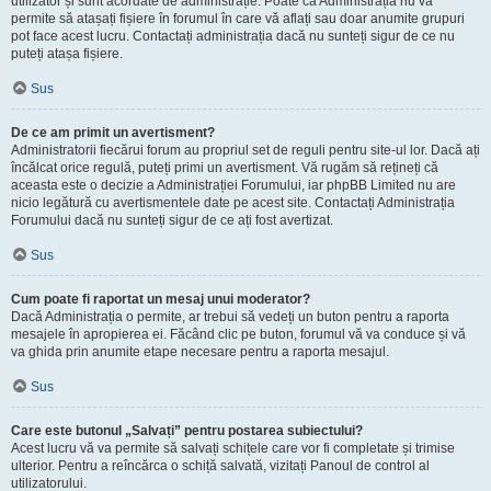
utilizator și sunt acordate de administrație. Poate că Administrația nu vă
permite să atașați fișiere în forumul în care vă aflați sau doar anumite grupuri
pot face acest lucru. Contactați administrația dacă nu sunteți sigur de ce nu
puteți atașa fișiere.
Sus
De ce am primit un avertisment?
Administratorii fiecărui forum au propriul set de reguli pentru site-ul lor. Dacă ați
încălcat orice regulă, puteți primi un avertisment. Vă rugăm să rețineți că
aceasta este o decizie a Administrației Forumului, iar phpBB Limited nu are
nicio legătură cu avertismentele date pe acest site. Contactați Administrația
Forumului dacă nu sunteți sigur de ce ați fost avertizat.
Sus
Cum poate fi raportat un mesaj unui moderator?
Dacă Administrația o permite, ar trebui să vedeți un buton pentru a raporta
mesajele în apropierea ei. Făcând clic pe buton, forumul vă va conduce și vă
va ghida prin anumite etape necesare pentru a raporta mesajul.
Sus
Care este butonul „Salvați” pentru postarea subiectului?
Acest lucru vă va permite să salvați schițele care vor fi completate și trimise
ulterior. Pentru a reîncărca o schiță salvată, vizitați Panoul de control al
utilizatorului.