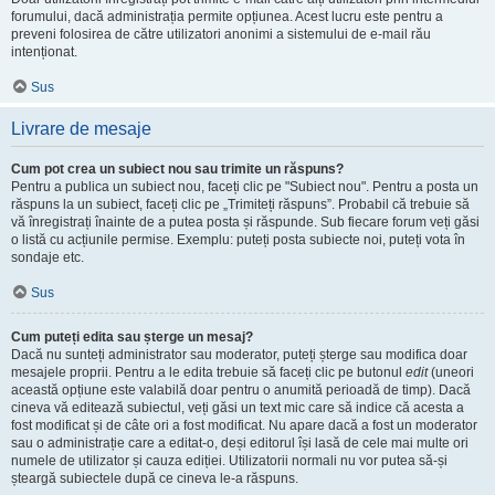
forumului, dacă administrația permite opțiunea. Acest lucru este pentru a
preveni folosirea de către utilizatori anonimi a sistemului de e-mail rău
intenționat.
Sus
Livrare de mesaje
Cum pot crea un subiect nou sau trimite un răspuns?
Pentru a publica un subiect nou, faceți clic pe "Subiect nou". Pentru a posta un
răspuns la un subiect, faceți clic pe „Trimiteți răspuns”. Probabil că trebuie să
vă înregistrați înainte de a putea posta și răspunde. Sub fiecare forum veți găsi
o listă cu acțiunile permise. Exemplu: puteți posta subiecte noi, puteți vota în
sondaje etc.
Sus
Cum puteți edita sau șterge un mesaj?
Dacă nu sunteți administrator sau moderator, puteți șterge sau modifica doar
mesajele proprii. Pentru a le edita trebuie să faceți clic pe butonul
edit
(uneori
această opțiune este valabilă doar pentru o anumită perioadă de timp). Dacă
cineva vă editează subiectul, veți găsi un text mic care să indice că acesta a
fost modificat și de câte ori a fost modificat. Nu apare dacă a fost un moderator
sau o administrație care a editat-o, deși editorul își lasă de cele mai multe ori
numele de utilizator și cauza ediției. Utilizatorii normali nu vor putea să-și
șteargă subiectele după ce cineva le-a răspuns.