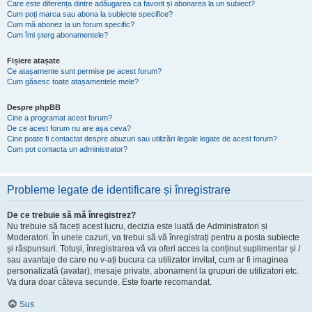
Care este diferența dintre adăugarea ca favorit și abonarea la un subiect?
Cum poți marca sau abona la subiecte specifice?
Cum mă abonez la un forum specific?
Cum îmi șterg abonamentele?
Fișiere atașate
Ce atașamente sunt permise pe acest forum?
Cum găsesc toate atașamentele mele?
Despre phpBB
Cine a programat acest forum?
De ce acest forum nu are așa ceva?
Cine poate fi contactat despre abuzuri sau utilizări ilegale legate de acest forum?
Cum pot contacta un administrator?
Probleme legate de identificare și înregistrare
De ce trebuie să mă înregistrez?
Nu trebuie să faceți acest lucru, decizia este luată de Administratori și
Moderatori. În unele cazuri, va trebui să vă înregistrați pentru a posta subiecte
și răspunsuri. Totuși, înregistrarea vă va oferi acces la conținut suplimentar și /
sau avantaje de care nu v-ați bucura ca utilizator invitat, cum ar fi imaginea
personalizată (avatar), mesaje private, abonament la grupuri de utilizatori etc.
Va dura doar câteva secunde. Este foarte recomandat.
Sus