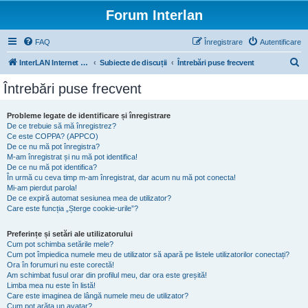
Forum Interlan
FAQ
Înregistrare
Autentificare
C
InterLAN Internet Exchange
Subiecte de discuții
Întrebări puse frecvent
ă
Întrebări puse frecvent
u
t
Probleme legate de identificare și înregistrare
De ce trebuie să mă înregistrez?
a
Ce este COPPA? (APPCO)
r
De ce nu mă pot înregistra?
M-am înregistrat și nu mă pot identifica!
e
De ce nu mă pot identifica?
În urmă cu ceva timp m-am înregistrat, dar acum nu mă pot conecta!
Mi-am pierdut parola!
De ce expiră automat sesiunea mea de utilizator?
Care este funcția „Șterge cookie-urile”?
Preferințe și setări ale utilizatorului
Cum pot schimba setările mele?
Cum pot împiedica numele meu de utilizator să apară pe listele utilizatorilor conectați?
Ora în forumuri nu este corectă!
Am schimbat fusul orar din profilul meu, dar ora este greșită!
Limba mea nu este în listă!
Care este imaginea de lângă numele meu de utilizator?
Cum pot arăta un avatar?