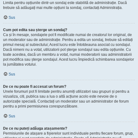
Limita pentru opțiunile dintr-un sondaj este stabilită de administrație. Dacă
trebuie să adăugați mai multe opțiuni la sondaj, contactați Administrația.
Sus
Cum pot edita sau șterge un sondaj?
Ca și în mesaje, sondajele pot fi modificate numai de creatorul lor original, de
un moderator sau de administrație. Pentru a edita un sondaj, trebuie să editați
primul mesaj al subiectului; Acest lucru este întotdeauna asociat cu sondajul.
Dacă nimeni nu a votat, utilizatorii pot șterge sondajul sau edita opțiunile. Cu
toate acestea, dacă un membru a votat, numai moderatorii sau administratorii
pot modifica sau șterge sondajul. Acest lucru împiedică schimbarea sondajelor
la jumătatea votului.
Sus
De ce nu poate fi accesat un forum?
Unele forumuri pot fi limitate pentru anumiți utilizatori sau grupuri și pentru a
vizualiza, citi, publica sau a lua o altă acțiune acolo este nevoie de o
autorizație specială. Contactați un moderator sau un administrator de forum
pentru a primi permisiunea corespunzătoare.
Sus
De ce nu puteți adăuga atașamente?
Permisiunile de atașare a fișierelor sunt individuale pentru fiecare forum, grup,