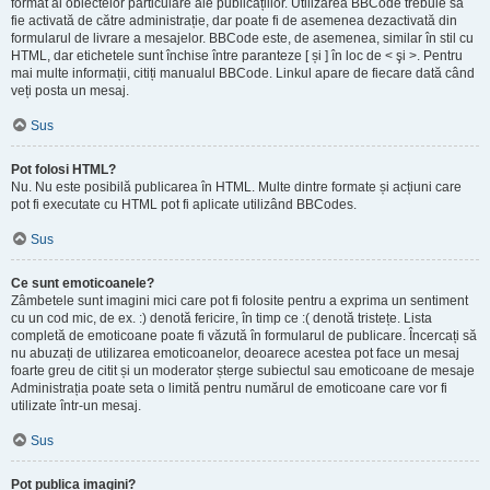
format al obiectelor particulare ale publicațiilor. Utilizarea BBCode trebuie să
fie activată de către administrație, dar poate fi de asemenea dezactivată din
formularul de livrare a mesajelor. BBCode este, de asemenea, similar în stil cu
HTML, dar etichetele sunt închise între paranteze [ și ] în loc de < şi >. Pentru
mai multe informații, citiți manualul BBCode. Linkul apare de fiecare dată când
veți posta un mesaj.
Sus
Pot folosi HTML?
Nu. Nu este posibilă publicarea în HTML. Multe dintre formate și acțiuni care
pot fi executate cu HTML pot fi aplicate utilizând BBCodes.
Sus
Ce sunt emoticoanele?
Zâmbetele sunt imagini mici care pot fi folosite pentru a exprima un sentiment
cu un cod mic, de ex. :) denotă fericire, în timp ce :( denotă tristețe. Lista
completă de emoticoane poate fi văzută în formularul de publicare. Încercați să
nu abuzați de utilizarea emoticoanelor, deoarece acestea pot face un mesaj
foarte greu de citit și un moderator șterge subiectul sau emoticoane de mesaje
Administrația poate seta o limită pentru numărul de emoticoane care vor fi
utilizate într-un mesaj.
Sus
Pot publica imagini?