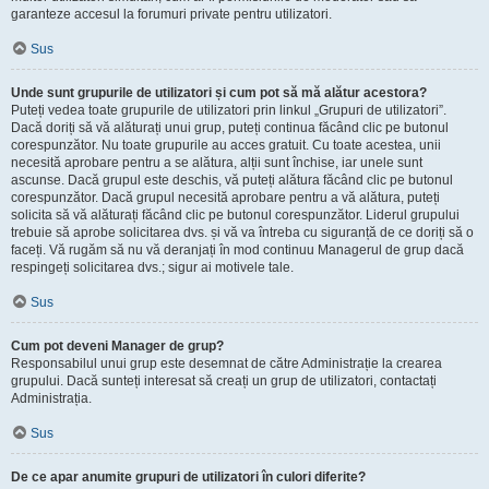
garanteze accesul la forumuri private pentru utilizatori.
Sus
Unde sunt grupurile de utilizatori și cum pot să mă alătur acestora?
Puteți vedea toate grupurile de utilizatori prin linkul „Grupuri de utilizatori”.
Dacă doriți să vă alăturați unui grup, puteți continua făcând clic pe butonul
corespunzător. Nu toate grupurile au acces gratuit. Cu toate acestea, unii
necesită aprobare pentru a se alătura, alții sunt închise, iar unele sunt
ascunse. Dacă grupul este deschis, vă puteți alătura făcând clic pe butonul
corespunzător. Dacă grupul necesită aprobare pentru a vă alătura, puteți
solicita să vă alăturați făcând clic pe butonul corespunzător. Liderul grupului
trebuie să aprobe solicitarea dvs. și vă va întreba cu siguranță de ce doriți să o
faceți. Vă rugăm să nu vă deranjați în mod continuu Managerul de grup dacă
respingeți solicitarea dvs.; sigur ai motivele tale.
Sus
Cum pot deveni Manager de grup?
Responsabilul unui grup este desemnat de către Administrație la crearea
grupului. Dacă sunteți interesat să creați un grup de utilizatori, contactați
Administrația.
Sus
De ce apar anumite grupuri de utilizatori în culori diferite?