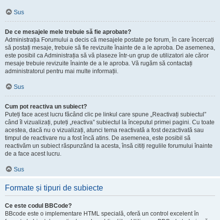
Sus
De ce mesajele mele trebuie să fie aprobate?
Administrația Forumului a decis că mesajele postate pe forum, în care încercați
să postați mesaje, trebuie să fie revizuite înainte de a le aproba. De asemenea,
este posibil ca Administrația să vă plaseze într-un grup de utilizatori ale căror
mesaje trebuie revizuite înainte de a le aproba. Vă rugăm să contactați
administratorul pentru mai multe informații.
Sus
Cum pot reactiva un subiect?
Puteți face acest lucru făcând clic pe linkul care spune „Reactivați subiectul”
când îl vizualizați, puteți „reactiva” subiectul la începutul primei pagini. Cu toate
acestea, dacă nu o vizualizați, atunci tema reactivată a fost dezactivată sau
timpul de reactivare nu a fost încă atins. De asemenea, este posibil să
reactivăm un subiect răspunzând la acesta, însă citiți regulile forumului înainte
de a face acest lucru.
Sus
Formate și tipuri de subiecte
Ce este codul BBCode?
BBcode este o implementare HTML specială, oferă un control excelent în