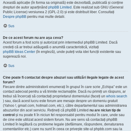
Această aplicație (în forma sa originală) este dezvoltată, publicată și conține
drepturi de autor aparținând
phpBB Limited
. Este realizat sub GNU (General
Public License) versiunea 2 (GPL-2.0) și este distribuit liber. Consultați
Despre phpBB
pentru mai multe detalii.
Sus
De ce acest forum nu are așa ceva?
Acest forum a fost scris și autorizat prin intermediul phpBB Limited. Dacă
credeți că ar trebui adăugată o anumită caracteristică, vizitați
phpBB Ideas Center
(în engleză), unde puteți vota idei funcții existente sau
sugerează noi.
Sus
Cine poate fi contactat despre abuzuri sau utilizări ilegale legate de acest
forum?
Fiecare dintre administratorii enumerați în grupul în care scrie „Echipa” este un
contact adecvat pentru a vă trimite reclamațiile. Dacă nu primiți un răspuns, ar
trebui să încercați să contactați proprietarul domeniului (faceți un
whois search
) sau, dacă acest lucru este forum are mesaje despre un domeniu gratuit
(Yahoo !, gmail.com, hotmail.com, etc.), către departamentul sau administrarea
abuzurilor din acel serviciu. Rețineți că phpBB Limited
nu are niciun tip de
control
și nu poate fi în niciun fel responsabil pentru modul în care, unde sau
de cine este utilizat acest sistem forum. Nu are sens să contactați phpBB
Limited în legătură cu probleme legale (defăimare, răspundere, denaturarea
comentariilor etc.) care nu sunt în ceea ce privește site-ul phpbb.com sau la