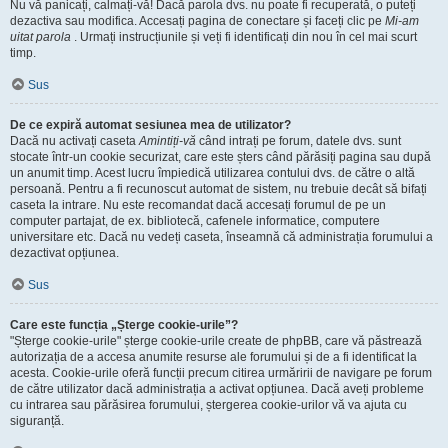
Nu vă panicați, calmați-vă! Dacă parola dvs. nu poate fi recuperată, o puteți
dezactiva sau modifica. Accesați pagina de conectare și faceți clic pe
Mi-am
uitat parola
. Urmați instrucțiunile și veți fi identificați din nou în cel mai scurt
timp.
Sus
De ce expiră automat sesiunea mea de utilizator?
Dacă nu activați caseta
Amintiți-vă
când intrați pe forum, datele dvs. sunt
stocate într-un cookie securizat, care este șters când părăsiți pagina sau după
un anumit timp. Acest lucru împiedică utilizarea contului dvs. de către o altă
persoană. Pentru a fi recunoscut automat de sistem, nu trebuie decât să bifați
caseta la intrare. Nu este recomandat dacă accesați forumul de pe un
computer partajat, de ex. bibliotecă, cafenele informatice, computere
universitare etc. Dacă nu vedeți caseta, înseamnă că administrația forumului a
dezactivat opțiunea.
Sus
Care este funcția „Șterge cookie-urile”?
"Șterge cookie-urile" șterge cookie-urile create de phpBB, care vă păstrează
autorizația de a accesa anumite resurse ale forumului și de a fi identificat la
acesta. Cookie-urile oferă funcții precum citirea urmăririi de navigare pe forum
de către utilizator dacă administrația a activat opțiunea. Dacă aveți probleme
cu intrarea sau părăsirea forumului, ștergerea cookie-urilor vă va ajuta cu
siguranță.