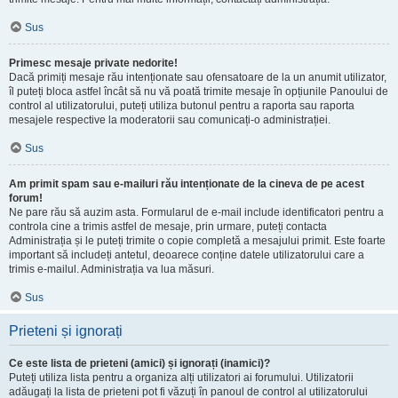
Sus
Primesc mesaje private nedorite!
Dacă primiți mesaje rău intenționate sau ofensatoare de la un anumit utilizator,
îl puteți bloca astfel încât să nu vă poată trimite mesaje în opțiunile Panoului de
control al utilizatorului, puteți utiliza butonul pentru a raporta sau raporta
mesajele respective la moderatorii sau comunicați-o administrației.
Sus
Am primit spam sau e-mailuri rău intenționate de la cineva de pe acest
forum!
Ne pare rău să auzim asta. Formularul de e-mail include identificatori pentru a
controla cine a trimis astfel de mesaje, prin urmare, puteți contacta
Administrația și le puteți trimite o copie completă a mesajului primit. Este foarte
important să includeți antetul, deoarece conține datele utilizatorului care a
trimis e-mailul. Administrația va lua măsuri.
Sus
Prieteni și ignorați
Ce este lista de prieteni (amici) și ignorați (inamici)?
Puteți utiliza lista pentru a organiza alți utilizatori ai forumului. Utilizatorii
adăugați la lista de prieteni pot fi văzuți în panoul de control al utilizatorului