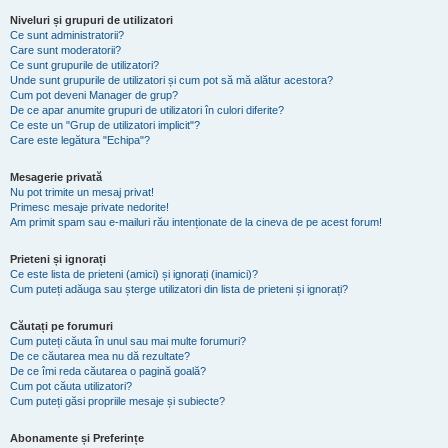
Niveluri și grupuri de utilizatori
Ce sunt administratorii?
Care sunt moderatorii?
Ce sunt grupurile de utilizatori?
Unde sunt grupurile de utilizatori și cum pot să mă alătur acestora?
Cum pot deveni Manager de grup?
De ce apar anumite grupuri de utilizatori în culori diferite?
Ce este un "Grup de utilizatori implicit"?
Care este legătura "Echipa"?
Mesagerie privată
Nu pot trimite un mesaj privat!
Primesc mesaje private nedorite!
Am primit spam sau e-mailuri rău intenționate de la cineva de pe acest forum!
Prieteni și ignorați
Ce este lista de prieteni (amici) și ignorați (inamici)?
Cum puteți adăuga sau șterge utilizatori din lista de prieteni și ignorați?
Căutați pe forumuri
Cum puteți căuta în unul sau mai multe forumuri?
De ce căutarea mea nu dă rezultate?
De ce îmi reda căutarea o pagină goală?
Cum pot căuta utilizatori?
Cum puteți găsi propriile mesaje și subiecte?
Abonamente și Preferințe