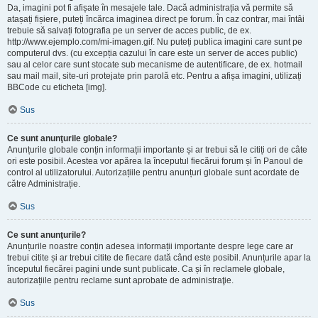
Da, imagini pot fi afișate în mesajele tale. Dacă administrația vă permite să
atașați fișiere, puteți încărca imaginea direct pe forum. În caz contrar, mai întâi
trebuie să salvați fotografia pe un server de acces public, de ex.
http://www.ejemplo.com/mi-imagen.gif. Nu puteți publica imagini care sunt pe
computerul dvs. (cu excepția cazului în care este un server de acces public)
sau al celor care sunt stocate sub mecanisme de autentificare, de ex. hotmail
sau mail mail, site-uri protejate prin parolă etc. Pentru a afișa imagini, utilizați
BBCode cu eticheta [img].
Sus
Ce sunt anunţurile globale?
Anunțurile globale conțin informații importante și ar trebui să le citiți ori de câte
ori este posibil. Acestea vor apărea la începutul fiecărui forum și în Panoul de
control al utilizatorului. Autorizațiile pentru anunțuri globale sunt acordate de
către Administrație.
Sus
Ce sunt anunţurile?
Anunțurile noastre conțin adesea informații importante despre lege care ar
trebui citite și ar trebui citite de fiecare dată când este posibil. Anunțurile apar la
începutul fiecărei pagini unde sunt publicate. Ca și în reclamele globale,
autorizațiile pentru reclame sunt aprobate de administraţie.
Sus