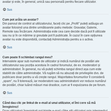
avatar și este, în general, unică sau personală pentru fiecare utilizator.
Sus
Cum pot arăta un avatar?
Din panoul de control al utilizatorului, faceți clic pe „Profil” puteți adăuga un
avatar folosind una dintre următoarele patru metode: Gravatar, Galerie,
Remote sau Încărcare. Administrația este cea care decide dacă pot fi utilizate
sau nu și în ce mărime și greutate pot fi publicate. În cazul în care opțiunea
avatar nu este disponibilă, contactați Administrația pentru a o activa.
Sus
Cum poate fi schimbat rangul meu?
Intervalele apar sub numele de utilizator și indică numărul de postări ale
utilizatorului sau poziția acestuia în cadrul forumului, de ex. moderatori și
administratori. În general, nu vă puteți schimba rangul direct așa cum este
stabilit de către administrație. Vă rugăm să nu abuzați de privilegiile dvs. de
publicare doar pentru a vă crește rangul. Majoritatea forumurilor îl consideră
„spam”, nu îl tolerează, iar moderatorii sau administratorii vor reduce numărul
de postări, chiar luând măsuri mai drastice, cum ar fi expulzarea de pe forum.
Sus
Când dau clic pe linkul de e-mail al unui utilizator, el îmi cere să mă
înregistrez!
Doar utilizatorii înregistrați pot trimite e-mail către alți utilizatori prin intermediul