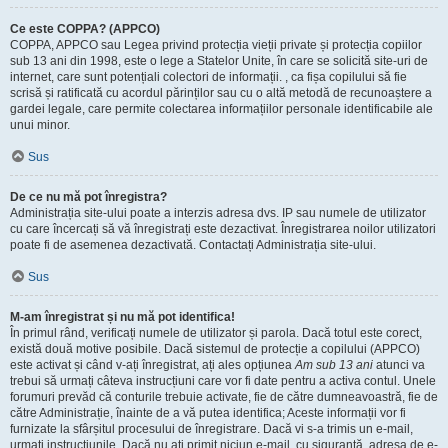
Ce este COPPA? (APPCO)
COPPA, APPCO sau Legea privind protecția vieții private și protecția copiilor
sub 13 ani din 1998, este o lege a Statelor Unite, în care se solicită site-uri de
internet, care sunt potențiali colectori de informații. , ca fișa copilului să fie
scrisă și ratificată cu acordul părinților sau cu o altă metodă de recunoaștere a
gardei legale, care permite colectarea informațiilor personale identificabile ale
unui minor.
Sus
De ce nu mă pot înregistra?
Administrația site-ului poate a interzis adresa dvs. IP sau numele de utilizator
cu care încercați să vă înregistrați este dezactivat. Înregistrarea noilor utilizatori
poate fi de asemenea dezactivată. Contactați Administrația site-ului.
Sus
M-am înregistrat și nu mă pot identifica!
În primul rând, verificați numele de utilizator și parola. Dacă totul este corect,
există două motive posibile. Dacă sistemul de protecție a copilului (APPCO)
este activat și când v-ați înregistrat, ați ales opțiunea
Am sub 13 ani
atunci va
trebui să urmați câteva instrucțiuni care vor fi date pentru a activa contul. Unele
forumuri prevăd că conturile trebuie activate, fie de către dumneavoastră, fie de
către Administrație, înainte de a vă putea identifica; Aceste informații vor fi
furnizate la sfârșitul procesului de înregistrare. Dacă vi s-a trimis un e-mail,
urmați instrucțiunile. Dacă nu ați primit niciun e-mail, cu siguranță, adresa de e-