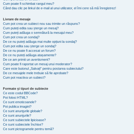
Cum poate fi schimbat rangul meu?
Când dau clic pe linkul de e-mail al unui utilizator, el îmi cere să mă înregistrez!
Livrare de mesaje
Cum pot crea un subiect nou sau trimite un răspuns?
Cum puteți edita sau șterge un mesaj?
Cum puteți adăuga o semnătură la mesajul meu?
Cum pot crea un sondaj?
De ce nu puteți adăuga mai multe opțiuni la sondaj?
Cum pot edita sau șterge un sondaj?
De ce nu poate fi accesat un forum?
De ce nu puteți adăuga atașamente?
De ce am primit un avertisment?
Cum poate fi raportat un mesaj unui moderator?
Care este butonul „Salvați” pentru postarea subiectului?
De ce mesajele mele trebuie să fie aprobate?
Cum pot reactiva un subiect?
Formate și tipuri de subiecte
Ce este codul BBCode?
Pot folosi HTML?
Ce sunt emoticoanele?
Pot publica imagini?
Ce sunt anunţurile globale?
Ce sunt anunţurile?
Ce sunt subiectele lipicioase?
Ce sunt subiectele închise?
Ce sunt pictogramele pentru temă?