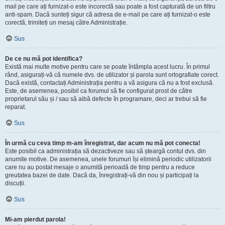
mail pe care ați furnizat-o este incorectă sau poate a fost capturată de un filtru
anti-spam. Dacă sunteți sigur că adresa de e-mail pe care ați furnizat-o este
corectă, trimiteți un mesaj către Administrație.
Sus
De ce nu mă pot identifica?
Există mai multe motive pentru care se poate întâmpla acest lucru. În primul
rând, asigurați-vă că numele dvs. de utilizator și parola sunt ortografiate corect.
Dacă există, contactați Administrația pentru a vă asigura că nu a fost exclusă.
Este, de asemenea, posibil ca forumul să fie configurat prost de către
proprietarul său și / sau să aibă defecte în programare, deci ar trebui să fie
reparat.
Sus
În urmă cu ceva timp m-am înregistrat, dar acum nu mă pot conecta!
Este posibil ca administrația să dezactiveze sau să șteargă contul dvs. din
anumite motive. De asemenea, unele forumuri își elimină periodic utilizatorii
care nu au postat mesaje o anumită perioadă de timp pentru a reduce
greutatea bazei de date. Dacă da, înregistrați-vă din nou și participați la
discuții.
Sus
Mi-am pierdut parola!