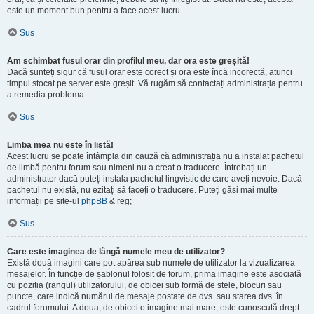
este un moment bun pentru a face acest lucru.
Sus
Am schimbat fusul orar din profilul meu, dar ora este greșită!
Dacă sunteți sigur că fusul orar este corect și ora este încă incorectă, atunci
timpul stocat pe server este greșit. Vă rugăm să contactați administrația pentru
a remedia problema.
Sus
Limba mea nu este în listă!
Acest lucru se poate întâmpla din cauză că administrația nu a instalat pachetul
de limbă pentru forum sau nimeni nu a creat o traducere. Întrebați un
administrator dacă puteți instala pachetul lingvistic de care aveți nevoie. Dacă
pachetul nu există, nu ezitați să faceți o traducere. Puteți găsi mai multe
informații pe site-ul
phpBB
& reg;
Sus
Care este imaginea de lângă numele meu de utilizator?
Există două imagini care pot apărea sub numele de utilizator la vizualizarea
mesajelor. În funcție de șablonul folosit de forum, prima imagine este asociată
cu poziția (rangul) utilizatorului, de obicei sub formă de stele, blocuri sau
puncte, care indică numărul de mesaje postate de dvs. sau starea dvs. în
cadrul forumului. A doua, de obicei o imagine mai mare, este cunoscută drept