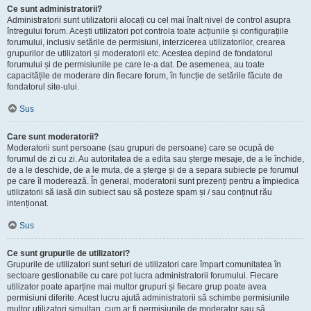
Ce sunt administratorii?
Administratorii sunt utilizatorii alocați cu cel mai înalt nivel de control asupra
întregului forum. Acești utilizatori pot controla toate acțiunile și configurațiile
forumului, inclusiv setările de permisiuni, interzicerea utilizatorilor, crearea
grupurilor de utilizatori și moderatorii etc. Acestea depind de fondatorul
forumului și de permisiunile pe care le-a dat. De asemenea, au toate
capacitățile de moderare din fiecare forum, în funcție de setările făcute de
fondatorul site-ului.
Sus
Care sunt moderatorii?
Moderatorii sunt persoane (sau grupuri de persoane) care se ocupă de
forumul de zi cu zi. Au autoritatea de a edita sau șterge mesaje, de a le închide,
de a le deschide, de a le muta, de a șterge și de a separa subiecte pe forumul
pe care îl moderează. În general, moderatorii sunt prezenți pentru a împiedica
utilizatorii să iasă din subiect sau să posteze spam și / sau conținut rău
intenționat.
Sus
Ce sunt grupurile de utilizatori?
Grupurile de utilizatori sunt seturi de utilizatori care împart comunitatea în
sectoare gestionabile cu care pot lucra administratorii forumului. Fiecare
utilizator poate aparține mai multor grupuri și fiecare grup poate avea
permisiuni diferite. Acest lucru ajută administratorii să schimbe permisiunile
multor utilizatori simultan, cum ar fi permisiunile de moderator sau să