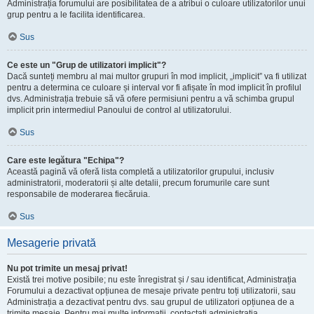
Administrația forumului are posibilitatea de a atribui o culoare utilizatorilor unui
grup pentru a le facilita identificarea.
Sus
Ce este un "Grup de utilizatori implicit"?
Dacă sunteți membru al mai multor grupuri în mod implicit, „implicit” va fi utilizat
pentru a determina ce culoare și interval vor fi afișate în mod implicit în profilul
dvs. Administrația trebuie să vă ofere permisiuni pentru a vă schimba grupul
implicit prin intermediul Panoului de control al utilizatorului.
Sus
Care este legătura "Echipa"?
Această pagină vă oferă lista completă a utilizatorilor grupului, inclusiv
administratorii, moderatorii și alte detalii, precum forumurile care sunt
responsabile de moderarea fiecăruia.
Sus
Mesagerie privată
Nu pot trimite un mesaj privat!
Există trei motive posibile; nu este înregistrat și / sau identificat, Administrația
Forumului a dezactivat opțiunea de mesaje private pentru toți utilizatorii, sau
Administrația a dezactivat pentru dvs. sau grupul de utilizatori opțiunea de a
trimite mesaje. Pentru mai multe informații, contactați administrația.