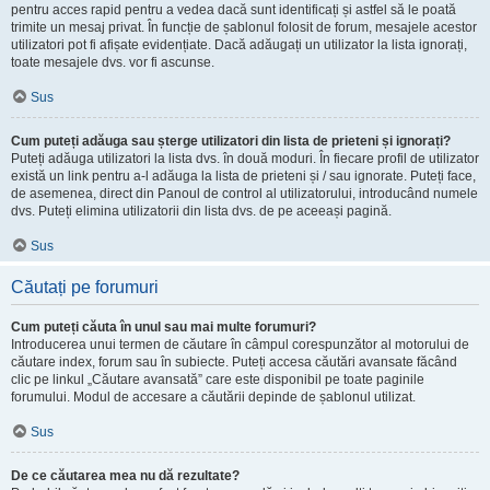
pentru acces rapid pentru a vedea dacă sunt identificați și astfel să le poată
trimite un mesaj privat. În funcție de șablonul folosit de forum, mesajele acestor
utilizatori pot fi afișate evidențiate. Dacă adăugați un utilizator la lista ignorați,
toate mesajele dvs. vor fi ascunse.
Sus
Cum puteți adăuga sau șterge utilizatori din lista de prieteni și ignorați?
Puteți adăuga utilizatori la lista dvs. în două moduri. În fiecare profil de utilizator
există un link pentru a-l adăuga la lista de prieteni și / sau ignorate. Puteți face,
de asemenea, direct din Panoul de control al utilizatorului, introducând numele
dvs. Puteți elimina utilizatorii din lista dvs. de pe aceeași pagină.
Sus
Căutați pe forumuri
Cum puteți căuta în unul sau mai multe forumuri?
Introducerea unui termen de căutare în câmpul corespunzător al motorului de
căutare index, forum sau în subiecte. Puteți accesa căutări avansate făcând
clic pe linkul „Căutare avansată” care este disponibil pe toate paginile
forumului. Modul de accesare a căutării depinde de șablonul utilizat.
Sus
De ce căutarea mea nu dă rezultate?