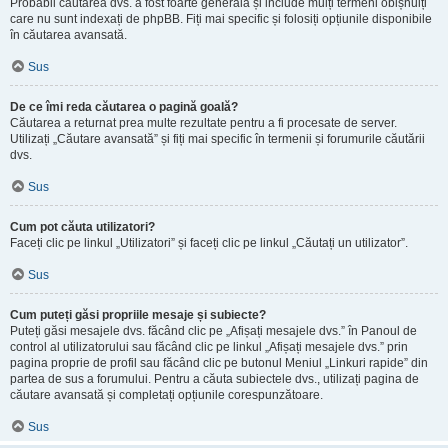
Probabil căutarea dvs. a fost foarte generală și include mulți termeni obișnuiți
care nu sunt indexați de phpBB. Fiți mai specific și folosiți opțiunile disponibile
în căutarea avansată.
Sus
De ce îmi reda căutarea o pagină goală?
Căutarea a returnat prea multe rezultate pentru a fi procesate de server.
Utilizați „Căutare avansată” și fiți mai specific în termenii și forumurile căutării
dvs.
Sus
Cum pot căuta utilizatori?
Faceți clic pe linkul „Utilizatori” și faceți clic pe linkul „Căutați un utilizator”.
Sus
Cum puteți găsi propriile mesaje și subiecte?
Puteți găsi mesajele dvs. făcând clic pe „Afișați mesajele dvs.” în Panoul de
control al utilizatorului sau făcând clic pe linkul „Afișați mesajele dvs.” prin
pagina proprie de profil sau făcând clic pe butonul Meniul „Linkuri rapide” din
partea de sus a forumului. Pentru a căuta subiectele dvs., utilizați pagina de
căutare avansată și completați opțiunile corespunzătoare.
Sus