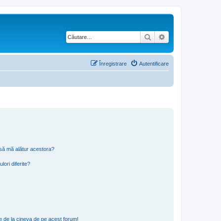
Căutare
Căutare avansată
Înregistrare
Autentificare
t să mă alătur acestora?
lori diferite?
e de la cineva de pe acest forum!