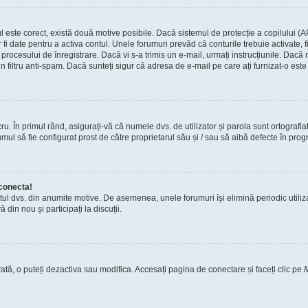
tul este corect, există două motive posibile. Dacă sistemul de protecție a copilului (A
r fi date pentru a activa contul. Unele forumuri prevăd că conturile trebuie activate,
tul procesului de înregistrare. Dacă vi s-a trimis un e-mail, urmați instrucțiunile. Dac
n filtru anti-spam. Dacă sunteți sigur că adresa de e-mail pe care ați furnizat-o este 
. În primul rând, asigurați-vă că numele dvs. de utilizator și parola sunt ortografia
ul să fie configurat prost de către proprietarul său și / sau să aibă defecte în progr
conecta!
tul dvs. din anumite motive. De asemenea, unele forumuri își elimină periodic utili
din nou și participați la discuții.
ată, o puteți dezactiva sau modifica. Accesați pagina de conectare și faceți clic pe
M