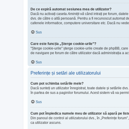
De ce expiră automat sesiunea mea de utilizator?
Dacă nu activați caseta
Amintiți-vă
când intrați pe forum, datele
dvs. de către o altă persoană. Pentru a fi recunoscut automat de
cafenele informatice, computere universitare etc. Dacă nu vede
Sus
Care este funcția „Șterge cookie-urile”?
"Șterge cookie-urile" șterge cookie-urile create de phpBB, care v
de navigare pe forum de către utilizator dacă administrația a ac
Sus
Preferințe și setări ale utilizatorului
Cum pot schimba setările mele?
Dacă sunteți un utilizator înregistrat, toate datele și setările dv
în partea de sus a paginilor forumului. Acest sistem vă va permit
Sus
Cum pot împiedica numele meu de utilizator să apară pe listel
Din panoul de control al utilizatorului dvs., în „Preferințe forum”
ca utilizator ascuns.