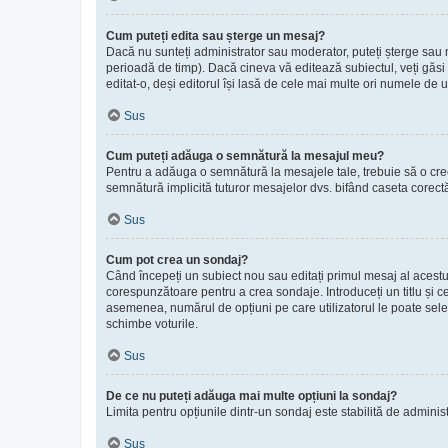
Cum puteți edita sau șterge un mesaj?
Dacă nu sunteți administrator sau moderator, puteți șterge sau m
perioadă de timp). Dacă cineva vă editează subiectul, veți găsi 
editat-o, deși editorul își lasă de cele mai multe ori numele de u
Sus
Cum puteți adăuga o semnătură la mesajul meu?
Pentru a adăuga o semnătură la mesajele tale, trebuie să o creez
semnătură implicită tuturor mesajelor dvs. bifând caseta corectă
Sus
Cum pot crea un sondaj?
Când începeți un subiect nou sau editați primul mesaj al acestui
corespunzătoare pentru a crea sondaje. Introduceți un titlu și c
asemenea, numărul de opțiuni pe care utilizatorul le poate selecta 
schimbe voturile.
Sus
De ce nu puteți adăuga mai multe opțiuni la sondaj?
Limita pentru opțiunile dintr-un sondaj este stabilită de adminis
Sus