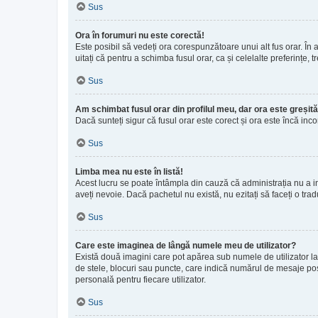
Sus
Ora în forumuri nu este corectă!
Este posibil să vedeți ora corespunzătoare unui alt fus orar. În ac
uitați că pentru a schimba fusul orar, ca și celelalte preferințe,
Sus
Am schimbat fusul orar din profilul meu, dar ora este greșită
Dacă sunteți sigur că fusul orar este corect și ora este încă in
Sus
Limba mea nu este în listă!
Acest lucru se poate întâmpla din cauză că administrația nu a in
aveți nevoie. Dacă pachetul nu există, nu ezitați să faceți o trad
Sus
Care este imaginea de lângă numele meu de utilizator?
Există două imagini care pot apărea sub numele de utilizator la 
de stele, blocuri sau puncte, care indică numărul de mesaje pos
personală pentru fiecare utilizator.
Sus