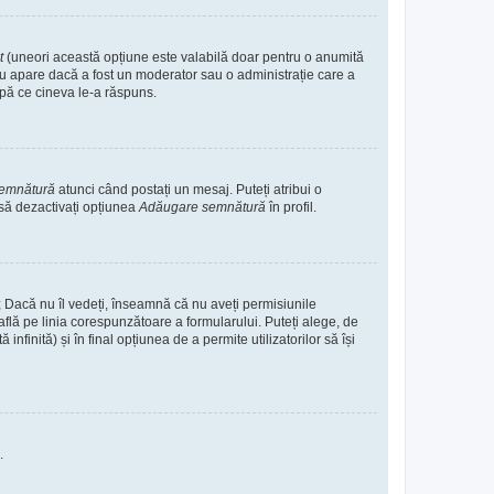
it
(uneori această opțiune este valabilă doar pentru o anumită
. Nu apare dacă a fost un moderator sau o administrație care a
după ce cineva le-a răspuns.
semnătură
atunci când postați un mesaj. Puteți atribui o
 să dezactivați opțiunea
Adăugare semnătură
în profil.
e; Dacă nu îl vedeți, înseamnă că nu aveți permisiunile
flă pe linia corespunzătoare a formularului. Puteți alege, de
nfinită) și în final opțiunea de a permite utilizatorilor să își
.