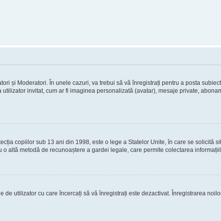
tori și Moderatori. În unele cazuri, va trebui să vă înregistrați pentru a posta subiect
 utilizator invitat, cum ar fi imaginea personalizată (avatar), mesaje private, abona
ia copiilor sub 13 ani din 1998, este o lege a Statelor Unite, în care se solicită site-
au cu o altă metodă de recunoaștere a gardei legale, care permite colectarea informații
 de utilizator cu care încercați să vă înregistrați este dezactivat. Înregistrarea noil