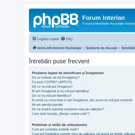
Forum Interlan
Forumul Membrilor Asociației Interla
Legături rapide
FAQ
InterLAN Internet Exchange
Subiecte de discuții
Întrebăr
Întrebări puse frecvent
Probleme legate de identificare și înregistrare
De ce trebuie să mă înregistrez?
Ce este COPPA? (APPCO)
De ce nu mă pot înregistra?
M-am înregistrat și nu mă pot identifica!
De ce nu mă pot identifica?
În urmă cu ceva timp m-am înregistrat, dar acum nu mă pot conecta!
Mi-am pierdut parola!
De ce expiră automat sesiunea mea de utilizator?
Care este funcția „Șterge cookie-urile”?
Preferințe și setări ale utilizatorului
Cum pot schimba setările mele?
Cum pot împiedica numele meu de utilizator să apară pe listele utilizator