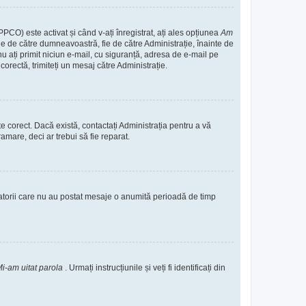
PPCO) este activat și când v-ați înregistrat, ați ales opțiunea
Am
 fie de către dumneavoastră, fie de către Administrație, înainte de
ă nu ați primit niciun e-mail, cu siguranță, adresa de e-mail pe
corectă, trimiteți un mesaj către Administrație.
te corect. Dacă există, contactați Administrația pentru a vă
amare, deci ar trebui să fie reparat.
zatorii care nu au postat mesaje o anumită perioadă de timp
i-am uitat parola
. Urmați instrucțiunile și veți fi identificați din