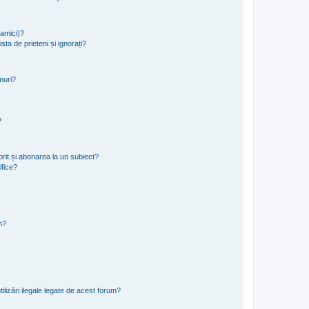
namici)?
sta de prieteni și ignorați?
muri?
?
rit și abonarea la un subiect?
ifice?
m?
ilizări ilegale legate de acest forum?