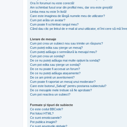
Ora în forumuri nu este corectă!
Am schimbat fusul orar din profilul meu, dar ora este greșită!
Limba mea nu este în listă!
Care este imaginea de lângă numele meu de utilizator?
Cum pot arăta un avatar?
Cum poate fi schimbat rangul meu?
Când dau clic pe linkul de e-mail al unui utilizator, el îmi cere să mă înre
Livrare de mesaje
Cum pot crea un subiect nou sau trimite un răspuns?
Cum puteți edita sau șterge un mesaj?
Cum puteți adăuga o semnătură la mesajul meu?
Cum pot crea un sondaj?
De ce nu puteți adăuga mai multe opțiuni la sondaj?
Cum pot edita sau șterge un sondaj?
De ce nu poate fi accesat un forum?
De ce nu puteți adăuga atașamente?
De ce am primit un avertisment?
Cum poate fi raportat un mesaj unui moderator?
Care este butonul „Salvați” pentru postarea subiectului?
De ce mesajele mele trebuie să fie aprobate?
Cum pot reactiva un subiect?
Formate și tipuri de subiecte
Ce este codul BBCode?
Pot folosi HTML?
Ce sunt emoticoanele?
Pot publica imagini?
Ce sunt anunţurile globale?