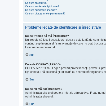
Ce sunt anunţurile?
Ce sunt subiectele lipicioase?
Ce sunt subiectele închise?
Ce sunt pictogramele pentru temă?
Probleme legate de identificare și înregistrare
De ce trebuie să mă înregistrez?
Nu trebuie să faceți acest lucru, decizia este luată de Administra
conținut suplimentar și / sau avantaje de care nu v-ați bucura ca
Este foarte recomandat.
Sus
Ce este COPPA? (APPCO)
COPPA, APPCO sau Legea privind protecția vieții private și protecț
fișa copilului să fie scrisă și ratificată cu acordul părinților s
Sus
De ce nu mă pot înregistra?
Administrația site-ului poate a interzis adresa dvs. IP sau numele
Administrația site-ului.
Sus