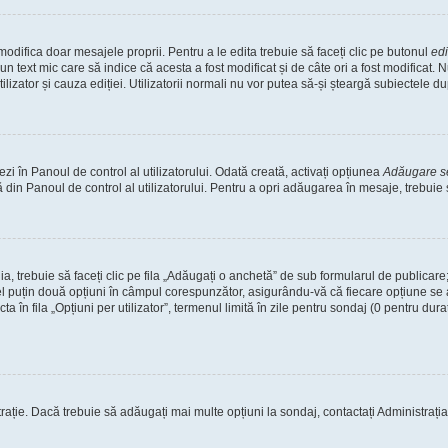
odifica doar mesajele proprii. Pentru a le edita trebuie să faceți clic pe butonul
ed
un text mic care să indice că acesta a fost modificat și de câte ori a fost modificat
tilizator și cauza ediției. Utilizatorii normali nu vor putea să-și șteargă subiectele 
i în Panoul de control al utilizatorului. Odată creată, activați opțiunea
Adăugare 
 din Panoul de control al utilizatorului. Pentru a opri adăugarea în mesaje, trebuie
a, trebuie să faceți clic pe fila „Adăugați o anchetă” de sub formularul de publicar
el puțin două opțiuni în câmpul corespunzător, asigurându-vă că fiecare opțiune se a
în fila „Opțiuni per utilizator”, termenul limită în zile pentru sondaj (0 pentru durată i
trație. Dacă trebuie să adăugați mai multe opțiuni la sondaj, contactați Administrația