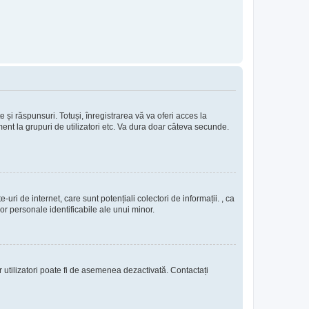
e și răspunsuri. Totuși, înregistrarea vă va oferi acces la
ment la grupuri de utilizatori etc. Va dura doar câteva secunde.
uri de internet, care sunt potențiali colectori de informații. , ca
lor personale identificabile ale unui minor.
or utilizatori poate fi de asemenea dezactivată. Contactați