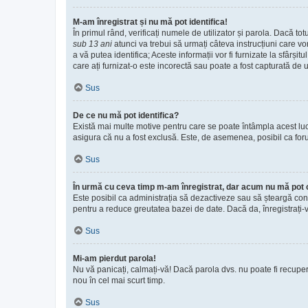
M-am înregistrat și nu mă pot identifica!
În primul rând, verificați numele de utilizator și parola. Dacă to
sub 13 ani
atunci va trebui să urmați câteva instrucțiuni care vo
a vă putea identifica; Aceste informații vor fi furnizate la sfârși
care ați furnizat-o este incorectă sau poate a fost capturată de u
Sus
De ce nu mă pot identifica?
Există mai multe motive pentru care se poate întâmpla acest lucru
asigura că nu a fost exclusă. Este, de asemenea, posibil ca forum
Sus
În urmă cu ceva timp m-am înregistrat, dar acum nu mă pot 
Este posibil ca administrația să dezactiveze sau să șteargă con
pentru a reduce greutatea bazei de date. Dacă da, înregistrați-vă 
Sus
Mi-am pierdut parola!
Nu vă panicați, calmați-vă! Dacă parola dvs. nu poate fi recuper
nou în cel mai scurt timp.
Sus