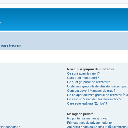
n
i puse frecvent
Niveluri și grupuri de utilizatori
Ce sunt administratorii?
Care sunt moderatorii?
Ce sunt grupurile de utilizatori?
Unde sunt grupurile de utilizatori și cum po
Cum pot deveni Manager de grup?
De ce apar anumite grupuri de utilizatori în cu
Ce este un "Grup de utilizatori implicit"?
Care este legătura "Echipa"?
Mesagerie privată
Nu pot trimite un mesaj privat!
Primesc mesaje private nedorite!
ilor conectați?
Am primit spam sau e-mailuri rău intenționat