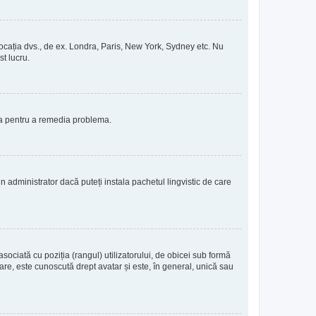
de locația dvs., de ex. Londra, Paris, New York, Sydney etc. Nu
st lucru.
ția pentru a remedia problema.
 administrator dacă puteți instala pachetul lingvistic de care
sociată cu poziția (rangul) utilizatorului, de obicei sub formă
re, este cunoscută drept avatar și este, în general, unică sau