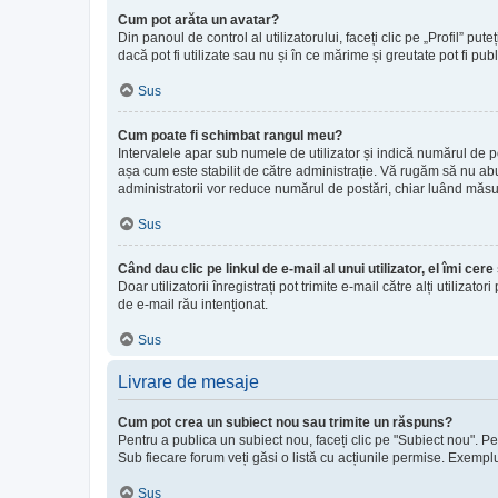
Cum pot arăta un avatar?
Din panoul de control al utilizatorului, faceți clic pe „Profil”
dacă pot fi utilizate sau nu și în ce mărime și greutate pot fi pub
Sus
Cum poate fi schimbat rangul meu?
Intervalele apar sub numele de utilizator și indică numărul de po
așa cum este stabilit de către administrație. Vă rugăm să nu abuz
administratorii vor reduce numărul de postări, chiar luând măsu
Sus
Când dau clic pe linkul de e-mail al unui utilizator, el îmi cer
Doar utilizatorii înregistrați pot trimite e-mail către alți utiliz
de e-mail rău intenționat.
Sus
Livrare de mesaje
Cum pot crea un subiect nou sau trimite un răspuns?
Pentru a publica un subiect nou, faceți clic pe "Subiect nou". Pe
Sub fiecare forum veți găsi o listă cu acțiunile permise. Exemplu:
Sus