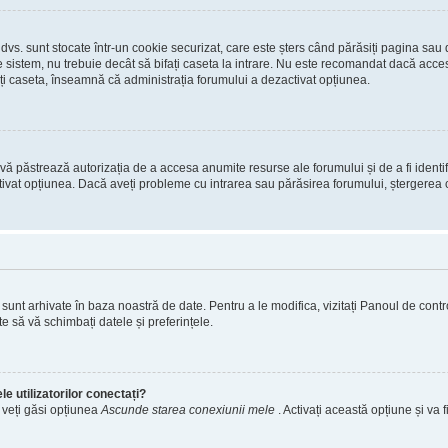
 dvs. sunt stocate într-un cookie securizat, care este șters când părăsiți pagina sau
 sistem, nu trebuie decât să bifați caseta la intrare. Nu este recomandat dacă acces
ți caseta, înseamnă că administrația forumului a dezactivat opțiunea.
ă păstrează autorizația de a accesa anumite resurse ale forumului și de a fi identific
tivat opțiunea. Dacă aveți probleme cu intrarea sau părăsirea forumului, ștergerea c
s. sunt arhivate în baza noastră de date. Pentru a le modifica, vizitați Panoul de contro
e să vă schimbați datele și preferințele.
e utilizatorilor conectați?
, veți găsi opțiunea
Ascunde starea conexiunii mele
. Activați această opțiune și va f