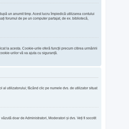
 după un anumit timp. Acest lucru împiedică utilizarea contului
ați forumul de pe un computer partajat, de ex. bibliotecă,
at la acesta. Cookie-urile oferă funcții precum citirea urmăririi
ookie-urilor vă va ajuta cu siguranță.
l al utilizatorului; făcând clic pe numele dvs. de utilizator situat
i văzută doar de Administratori, Moderatori și dvs. Veți fi socotit