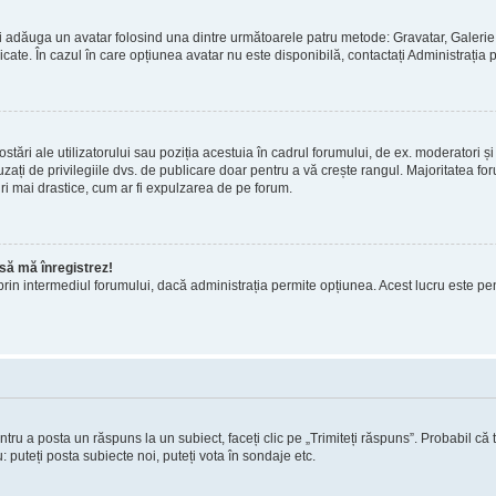
 puteți adăuga un avatar folosind una dintre următoarele patru metode: Gravatar, Gale
licate. În cazul în care opțiunea avatar nu este disponibilă, contactați Administrația 
stări ale utilizatorului sau poziția acestuia în cadrul forumului, de ex. moderatori și
ați de privilegiile dvs. de publicare doar pentru a vă crește rangul. Majoritatea foru
ri mai drastice, cum ar fi expulzarea de pe forum.
e să mă înregistrez!
atori prin intermediul forumului, dacă administrația permite opțiunea. Acest lucru este p
ntru a posta un răspuns la un subiect, faceți clic pe „Trimiteți răspuns”. Probabil că 
 puteți posta subiecte noi, puteți vota în sondaje etc.