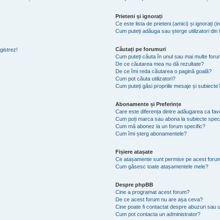
Prieteni și ignorați
Ce este lista de prieteni (amici) și ignorați (i
Cum puteți adăuga sau șterge utilizatori din li
Căutați pe forumuri
gistrez!
Cum puteți căuta în unul sau mai multe foru
De ce căutarea mea nu dă rezultate?
De ce îmi reda căutarea o pagină goală?
Cum pot căuta utilizatori?
Cum puteți găsi propriile mesaje și subiecte
Abonamente și Preferințe
Care este diferența dintre adăugarea ca favo
Cum poți marca sau abona la subiecte spec
Cum mă abonez la un forum specific?
Cum îmi șterg abonamentele?
Fișiere atașate
Ce atașamente sunt permise pe acest foru
Cum găsesc toate atașamentele mele?
Despre phpBB
Cine a programat acest forum?
De ce acest forum nu are așa ceva?
Cine poate fi contactat despre abuzuri sau ut
Cum pot contacta un administrator?