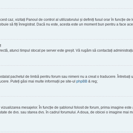
est caz, vizitați Panoul de control al utilizatorului și definiți fusul orar în funcție 
 trebuie să fiți înregistrat. Dacă nu este, acesta este un moment bun pentru a face ace
!
corectă, atunci timpul stocat pe server este greșit. Vă rugăm să contactați administra
stalat pachetul de limbă pentru forum sau nimeni nu a creat o traducere. Întrebați un
ucere. Puteți găsi mai multe informații pe site-ul
phpBB
& reg;
vizualizarea mesajelor. În funcție de șablonul folosit de forum, prima imagine este a
tate de dvs. sau starea dvs. în cadrul forumului. A doua, de obicei o imagine mai ma