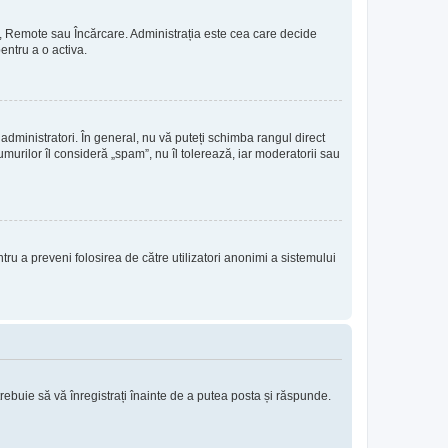
rie, Remote sau Încărcare. Administrația este cea care decide
pentru a o activa.
 administratori. În general, nu vă puteți schimba rangul direct
murilor îl consideră „spam”, nu îl tolerează, iar moderatorii sau
entru a preveni folosirea de către utilizatori anonimi a sistemului
trebuie să vă înregistrați înainte de a putea posta și răspunde.