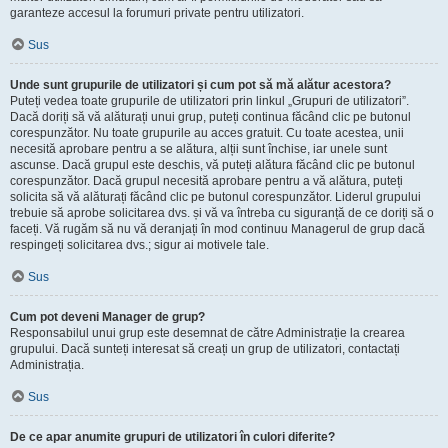
garanteze accesul la forumuri private pentru utilizatori.
Sus
Unde sunt grupurile de utilizatori și cum pot să mă alătur acestora?
Puteți vedea toate grupurile de utilizatori prin linkul „Grupuri de utilizatori”.
Dacă doriți să vă alăturați unui grup, puteți continua făcând clic pe butonul
corespunzător. Nu toate grupurile au acces gratuit. Cu toate acestea, unii
necesită aprobare pentru a se alătura, alții sunt închise, iar unele sunt
ascunse. Dacă grupul este deschis, vă puteți alătura făcând clic pe butonul
corespunzător. Dacă grupul necesită aprobare pentru a vă alătura, puteți
solicita să vă alăturați făcând clic pe butonul corespunzător. Liderul grupului
trebuie să aprobe solicitarea dvs. și vă va întreba cu siguranță de ce doriți să o
faceți. Vă rugăm să nu vă deranjați în mod continuu Managerul de grup dacă
respingeți solicitarea dvs.; sigur ai motivele tale.
Sus
Cum pot deveni Manager de grup?
Responsabilul unui grup este desemnat de către Administrație la crearea
grupului. Dacă sunteți interesat să creați un grup de utilizatori, contactați
Administrația.
Sus
De ce apar anumite grupuri de utilizatori în culori diferite?