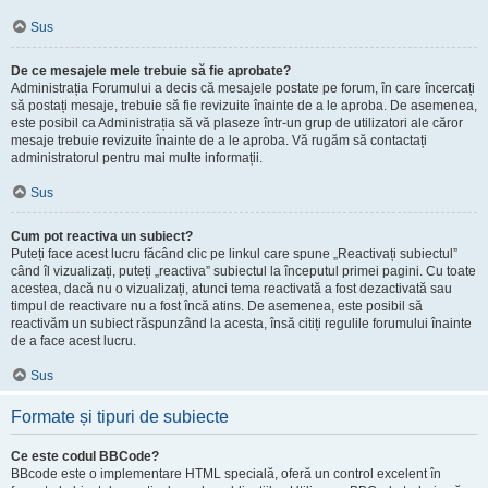
Sus
De ce mesajele mele trebuie să fie aprobate?
Administrația Forumului a decis că mesajele postate pe forum, în care încercați
să postați mesaje, trebuie să fie revizuite înainte de a le aproba. De asemenea,
este posibil ca Administrația să vă plaseze într-un grup de utilizatori ale căror
mesaje trebuie revizuite înainte de a le aproba. Vă rugăm să contactați
administratorul pentru mai multe informații.
Sus
Cum pot reactiva un subiect?
Puteți face acest lucru făcând clic pe linkul care spune „Reactivați subiectul”
când îl vizualizați, puteți „reactiva” subiectul la începutul primei pagini. Cu toate
acestea, dacă nu o vizualizați, atunci tema reactivată a fost dezactivată sau
timpul de reactivare nu a fost încă atins. De asemenea, este posibil să
reactivăm un subiect răspunzând la acesta, însă citiți regulile forumului înainte
de a face acest lucru.
Sus
Formate și tipuri de subiecte
Ce este codul BBCode?
BBcode este o implementare HTML specială, oferă un control excelent în