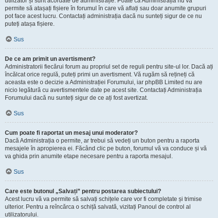
utilizator și sunt acordate de administrație. Poate că Administrația nu vă
permite să atașați fișiere în forumul în care vă aflați sau doar anumite grupuri
pot face acest lucru. Contactați administrația dacă nu sunteți sigur de ce nu
puteți atașa fișiere.
Sus
De ce am primit un avertisment?
Administratorii fiecărui forum au propriul set de reguli pentru site-ul lor. Dacă ați
încălcat orice regulă, puteți primi un avertisment. Vă rugăm să rețineți că
aceasta este o decizie a Administrației Forumului, iar phpBB Limited nu are
nicio legătură cu avertismentele date pe acest site. Contactați Administrația
Forumului dacă nu sunteți sigur de ce ați fost avertizat.
Sus
Cum poate fi raportat un mesaj unui moderator?
Dacă Administrația o permite, ar trebui să vedeți un buton pentru a raporta
mesajele în apropierea ei. Făcând clic pe buton, forumul vă va conduce și vă
va ghida prin anumite etape necesare pentru a raporta mesajul.
Sus
Care este butonul „Salvați” pentru postarea subiectului?
Acest lucru vă va permite să salvați schițele care vor fi completate și trimise
ulterior. Pentru a reîncărca o schiță salvată, vizitați Panoul de control al
utilizatorului.