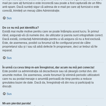
mail pe care ați furnizat-o este incorectă sau poate a fost capturată de un filtru
anti-spam. Dacă sunteți sigur că adresa de e-mail pe care ați furnizat-o este
corectă, trimiteți un mesaj către Administrație.
Sus
De ce nu mă pot identifica?
Există mai multe motive pentru care se poate întâmpla acest lucru. În primul
rând, asigurați-vă că numele dvs. de utilizator și parola sunt ortografiate corect.
Dacă există, contactați Administrația pentru a vă asigura că nu a fost exclusă.
Este, de asemenea, posibil ca forumul să fie configurat prost de către
proprietarul său și / sau să aibă defecte în programare, deci ar trebui să fie
reparat.
Sus
În urmă cu ceva timp m-am înregistrat, dar acum nu mă pot conecta!
Este posibil ca administrația să dezactiveze sau să șteargă contul dvs. din
anumite motive. De asemenea, unele forumuri își elimină periodic utilizatorii
care nu au postat mesaje o anumită perioadă de timp pentru a reduce
greutatea bazei de date. Dacă da, înregistrați-vă din nou și participați la
discuții.
Sus
Mi-am pierdut parola!