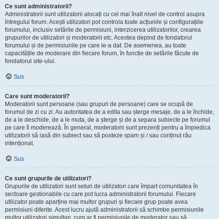
Ce sunt administratorii?
Administratorii sunt utilizatorii alocați cu cel mai înalt nivel de control asupra
întregului forum. Acești utilizatori pot controla toate acțiunile și configurațiile
forumului, inclusiv setările de permisiuni, interzicerea utilizatorilor, crearea
grupurilor de utilizatori și moderatorii etc. Acestea depind de fondatorul
forumului și de permisiunile pe care le-a dat. De asemenea, au toate
capacitățile de moderare din fiecare forum, în funcție de setările făcute de
fondatorul site-ului.
Sus
Care sunt moderatorii?
Moderatorii sunt persoane (sau grupuri de persoane) care se ocupă de
forumul de zi cu zi. Au autoritatea de a edita sau șterge mesaje, de a le închide,
de a le deschide, de a le muta, de a șterge și de a separa subiecte pe forumul
pe care îl moderează. În general, moderatorii sunt prezenți pentru a împiedica
utilizatorii să iasă din subiect sau să posteze spam și / sau conținut rău
intenționat.
Sus
Ce sunt grupurile de utilizatori?
Grupurile de utilizatori sunt seturi de utilizatori care împart comunitatea în
sectoare gestionabile cu care pot lucra administratorii forumului. Fiecare
utilizator poate aparține mai multor grupuri și fiecare grup poate avea
permisiuni diferite. Acest lucru ajută administratorii să schimbe permisiunile
multor utilizatori simultan, cum ar fi permisiunile de moderator sau să