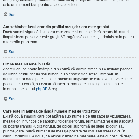
este un moment bun pentru a face acest lucru.
Sus
Am schimbat fusul orar din profilul meu, dar ora este greșită!
Dacă sunteți sigur că fusul orar este corect și ora este încă incorectă, atunci
timpul stocat pe server este greșit. Vă rugăm să contactați administrația pentru
a remedia problema.
Sus
Limba mea nu este în listă!
Acest lucru se poate întâmpla din cauză că administrația nu a instalat pachetul
de limbă pentru forum sau nimeni nu a creat o traducere. Întrebați un
administrator dacă puteți instala pachetul lingvistic de care aveți nevoie. Dacă
pachetul nu există, nu ezitați să faceți o traducere. Puteți găsi mai multe
informații pe site-ul
phpBB
& reg;
Sus
Care este imaginea de lângă numele meu de utilizator?
Există două imagini care pot apărea sub numele de utilizator la vizualizarea
mesajelor. În funcție de șablonul folosit de forum, prima imagine este asociată
cu poziția (rangul) utilizatorului, de obicei sub formă de stele, blocuri sau
puncte, care indică numărul de mesaje postate de dvs. sau starea dvs. în
cadrul forumului. A doua, de obicei o imagine mai mare, este cunoscută drept