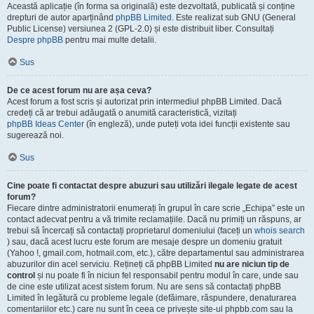
Această aplicație (în forma sa originală) este dezvoltată, publicată și conține
drepturi de autor aparținând
phpBB Limited
. Este realizat sub GNU (General
Public License) versiunea 2 (GPL-2.0) și este distribuit liber. Consultați
Despre phpBB
pentru mai multe detalii.
Sus
De ce acest forum nu are așa ceva?
Acest forum a fost scris și autorizat prin intermediul phpBB Limited. Dacă
credeți că ar trebui adăugată o anumită caracteristică, vizitați
phpBB Ideas Center
(în engleză), unde puteți vota idei funcții existente sau
sugerează noi.
Sus
Cine poate fi contactat despre abuzuri sau utilizări ilegale legate de acest
forum?
Fiecare dintre administratorii enumerați în grupul în care scrie „Echipa” este un
contact adecvat pentru a vă trimite reclamațiile. Dacă nu primiți un răspuns, ar
trebui să încercați să contactați proprietarul domeniului (faceți un
whois search
) sau, dacă acest lucru este forum are mesaje despre un domeniu gratuit
(Yahoo !, gmail.com, hotmail.com, etc.), către departamentul sau administrarea
abuzurilor din acel serviciu. Rețineți că phpBB Limited
nu are niciun tip de
control
și nu poate fi în niciun fel responsabil pentru modul în care, unde sau
de cine este utilizat acest sistem forum. Nu are sens să contactați phpBB
Limited în legătură cu probleme legale (defăimare, răspundere, denaturarea
comentariilor etc.) care nu sunt în ceea ce privește site-ul phpbb.com sau la