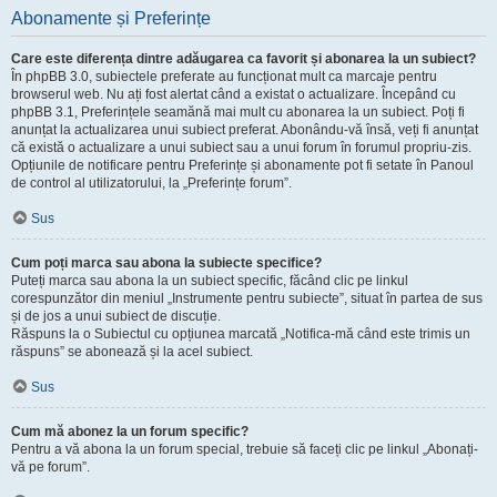
Abonamente și Preferințe
Care este diferența dintre adăugarea ca favorit și abonarea la un subiect?
În phpBB 3.0, subiectele preferate au funcționat mult ca marcaje pentru
browserul web. Nu ați fost alertat când a existat o actualizare. Începând cu
phpBB 3.1, Preferințele seamănă mai mult cu abonarea la un subiect. Poți fi
anunțat la actualizarea unui subiect preferat. Abonându-vă însă, veți fi anunțat
că există o actualizare a unui subiect sau a unui forum în forumul propriu-zis.
Opțiunile de notificare pentru Preferințe și abonamente pot fi setate în Panoul
de control al utilizatorului, la „Preferințe forum”.
Sus
Cum poți marca sau abona la subiecte specifice?
Puteți marca sau abona la un subiect specific, făcând clic pe linkul
corespunzător din meniul „Instrumente pentru subiecte”, situat în partea de sus
și de jos a unui subiect de discuție.
Răspuns la o Subiectul cu opțiunea marcată „Notifica-mă când este trimis un
răspuns” se abonează și la acel subiect.
Sus
Cum mă abonez la un forum specific?
Pentru a vă abona la un forum special, trebuie să faceți clic pe linkul „Abonați-
vă pe forum”.