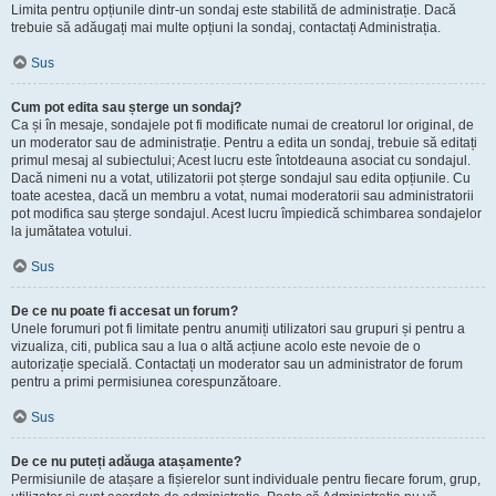
Limita pentru opțiunile dintr-un sondaj este stabilită de administrație. Dacă
trebuie să adăugați mai multe opțiuni la sondaj, contactați Administrația.
Sus
Cum pot edita sau șterge un sondaj?
Ca și în mesaje, sondajele pot fi modificate numai de creatorul lor original, de
un moderator sau de administrație. Pentru a edita un sondaj, trebuie să editați
primul mesaj al subiectului; Acest lucru este întotdeauna asociat cu sondajul.
Dacă nimeni nu a votat, utilizatorii pot șterge sondajul sau edita opțiunile. Cu
toate acestea, dacă un membru a votat, numai moderatorii sau administratorii
pot modifica sau șterge sondajul. Acest lucru împiedică schimbarea sondajelor
la jumătatea votului.
Sus
De ce nu poate fi accesat un forum?
Unele forumuri pot fi limitate pentru anumiți utilizatori sau grupuri și pentru a
vizualiza, citi, publica sau a lua o altă acțiune acolo este nevoie de o
autorizație specială. Contactați un moderator sau un administrator de forum
pentru a primi permisiunea corespunzătoare.
Sus
De ce nu puteți adăuga atașamente?
Permisiunile de atașare a fișierelor sunt individuale pentru fiecare forum, grup,