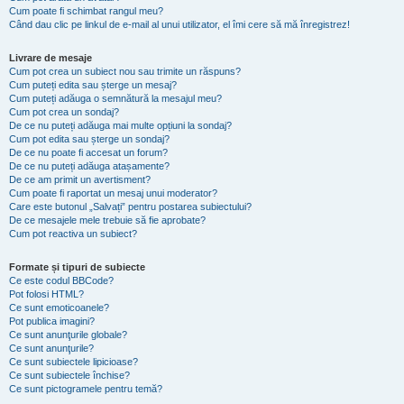
Cum poate fi schimbat rangul meu?
Când dau clic pe linkul de e-mail al unui utilizator, el îmi cere să mă înregistrez!
Livrare de mesaje
Cum pot crea un subiect nou sau trimite un răspuns?
Cum puteți edita sau șterge un mesaj?
Cum puteți adăuga o semnătură la mesajul meu?
Cum pot crea un sondaj?
De ce nu puteți adăuga mai multe opțiuni la sondaj?
Cum pot edita sau șterge un sondaj?
De ce nu poate fi accesat un forum?
De ce nu puteți adăuga atașamente?
De ce am primit un avertisment?
Cum poate fi raportat un mesaj unui moderator?
Care este butonul „Salvați” pentru postarea subiectului?
De ce mesajele mele trebuie să fie aprobate?
Cum pot reactiva un subiect?
Formate și tipuri de subiecte
Ce este codul BBCode?
Pot folosi HTML?
Ce sunt emoticoanele?
Pot publica imagini?
Ce sunt anunţurile globale?
Ce sunt anunţurile?
Ce sunt subiectele lipicioase?
Ce sunt subiectele închise?
Ce sunt pictogramele pentru temă?