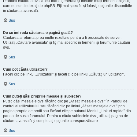
Probabil căutarea dvs. a fost foarte generală și include mulți termeni obișnuiți
care nu sunt indexați de phpBB. Fiți mai specific și folosiți opțiunile disponibile
în căutarea avansată.
Sus
De ce îmi reda căutarea o pagină goală?
Căutarea a returnat prea multe rezultate pentru a fi procesate de server.
Utilizați „Căutare avansată” și fiți mai specific în termenii și forumurile căutării
dvs.
Sus
Cum pot căuta utilizatori?
Faceți clic pe linkul „Utilizatori” și faceți clic pe linkul „Căutați un utilizator”.
Sus
Cum puteți găsi propriile mesaje și subiecte?
Puteți găsi mesajele dvs. făcând clic pe „Afișați mesajele dvs.” în Panoul de
control al utilizatorului sau făcând clic pe linkul „Afișați mesajele dvs.” prin
pagina proprie de profil sau făcând clic pe butonul Meniul „Linkuri rapide” din
partea de sus a forumului. Pentru a căuta subiectele dvs., utilizați pagina de
căutare avansată și completați opțiunile corespunzătoare.
Sus