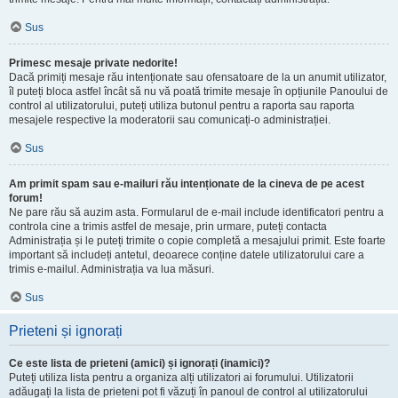
Sus
Primesc mesaje private nedorite!
Dacă primiți mesaje rău intenționate sau ofensatoare de la un anumit utilizator,
îl puteți bloca astfel încât să nu vă poată trimite mesaje în opțiunile Panoului de
control al utilizatorului, puteți utiliza butonul pentru a raporta sau raporta
mesajele respective la moderatorii sau comunicați-o administrației.
Sus
Am primit spam sau e-mailuri rău intenționate de la cineva de pe acest
forum!
Ne pare rău să auzim asta. Formularul de e-mail include identificatori pentru a
controla cine a trimis astfel de mesaje, prin urmare, puteți contacta
Administrația și le puteți trimite o copie completă a mesajului primit. Este foarte
important să includeți antetul, deoarece conține datele utilizatorului care a
trimis e-mailul. Administrația va lua măsuri.
Sus
Prieteni și ignorați
Ce este lista de prieteni (amici) și ignorați (inamici)?
Puteți utiliza lista pentru a organiza alți utilizatori ai forumului. Utilizatorii
adăugați la lista de prieteni pot fi văzuți în panoul de control al utilizatorului