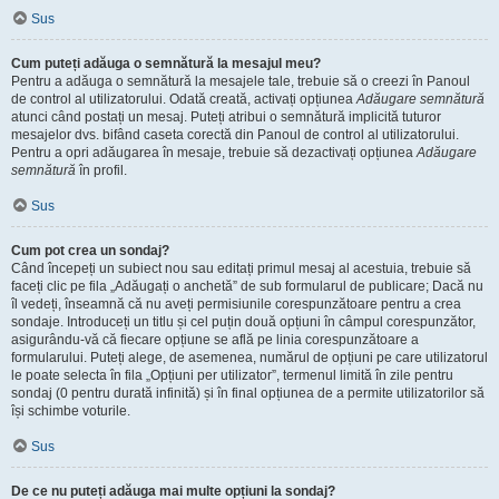
Sus
Cum puteți adăuga o semnătură la mesajul meu?
Pentru a adăuga o semnătură la mesajele tale, trebuie să o creezi în Panoul
de control al utilizatorului. Odată creată, activați opțiunea
Adăugare semnătură
atunci când postați un mesaj. Puteți atribui o semnătură implicită tuturor
mesajelor dvs. bifând caseta corectă din Panoul de control al utilizatorului.
Pentru a opri adăugarea în mesaje, trebuie să dezactivați opțiunea
Adăugare
semnătură
în profil.
Sus
Cum pot crea un sondaj?
Când începeți un subiect nou sau editați primul mesaj al acestuia, trebuie să
faceți clic pe fila „Adăugați o anchetă” de sub formularul de publicare; Dacă nu
îl vedeți, înseamnă că nu aveți permisiunile corespunzătoare pentru a crea
sondaje. Introduceți un titlu și cel puțin două opțiuni în câmpul corespunzător,
asigurându-vă că fiecare opțiune se află pe linia corespunzătoare a
formularului. Puteți alege, de asemenea, numărul de opțiuni pe care utilizatorul
le poate selecta în fila „Opțiuni per utilizator”, termenul limită în zile pentru
sondaj (0 pentru durată infinită) și în final opțiunea de a permite utilizatorilor să
își schimbe voturile.
Sus
De ce nu puteți adăuga mai multe opțiuni la sondaj?