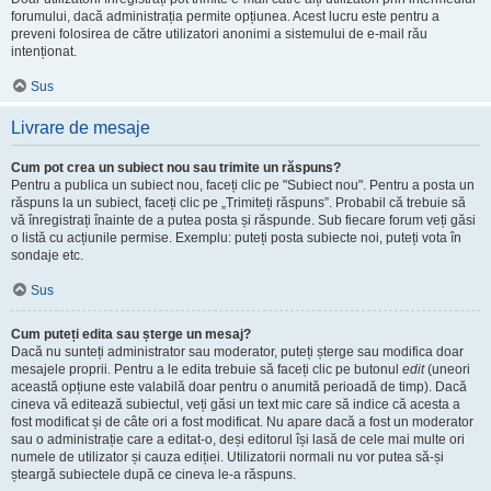
forumului, dacă administrația permite opțiunea. Acest lucru este pentru a
preveni folosirea de către utilizatori anonimi a sistemului de e-mail rău
intenționat.
Sus
Livrare de mesaje
Cum pot crea un subiect nou sau trimite un răspuns?
Pentru a publica un subiect nou, faceți clic pe "Subiect nou". Pentru a posta un
răspuns la un subiect, faceți clic pe „Trimiteți răspuns”. Probabil că trebuie să
vă înregistrați înainte de a putea posta și răspunde. Sub fiecare forum veți găsi
o listă cu acțiunile permise. Exemplu: puteți posta subiecte noi, puteți vota în
sondaje etc.
Sus
Cum puteți edita sau șterge un mesaj?
Dacă nu sunteți administrator sau moderator, puteți șterge sau modifica doar
mesajele proprii. Pentru a le edita trebuie să faceți clic pe butonul
edit
(uneori
această opțiune este valabilă doar pentru o anumită perioadă de timp). Dacă
cineva vă editează subiectul, veți găsi un text mic care să indice că acesta a
fost modificat și de câte ori a fost modificat. Nu apare dacă a fost un moderator
sau o administrație care a editat-o, deși editorul își lasă de cele mai multe ori
numele de utilizator și cauza ediției. Utilizatorii normali nu vor putea să-și
șteargă subiectele după ce cineva le-a răspuns.