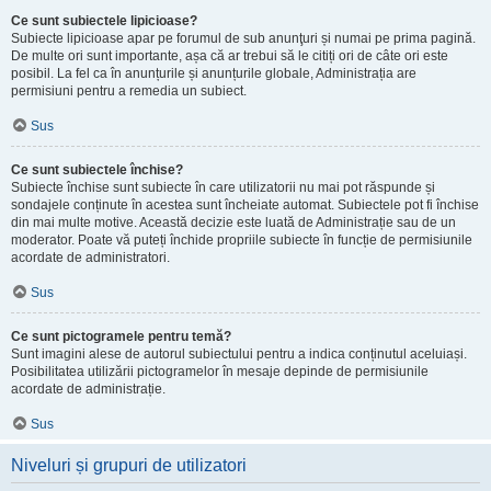
Ce sunt subiectele lipicioase?
Subiecte lipicioase apar pe forumul de sub anunţuri și numai pe prima pagină.
De multe ori sunt importante, așa că ar trebui să le citiți ori de câte ori este
posibil. La fel ca în anunțurile și anunțurile globale, Administrația are
permisiuni pentru a remedia un subiect.
Sus
Ce sunt subiectele închise?
Subiecte închise sunt subiecte în care utilizatorii nu mai pot răspunde și
sondajele conținute în acestea sunt încheiate automat. Subiectele pot fi închise
din mai multe motive. Această decizie este luată de Administrație sau de un
moderator. Poate vă puteți închide propriile subiecte în funcție de permisiunile
acordate de administratori.
Sus
Ce sunt pictogramele pentru temă?
Sunt imagini alese de autorul subiectului pentru a indica conținutul aceluiași.
Posibilitatea utilizării pictogramelor în mesaje depinde de permisiunile
acordate de administrație.
Sus
Niveluri și grupuri de utilizatori