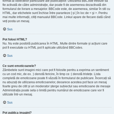
format al obiectelor particulare ale publicațiilor. Utilizarea BBCode trebuie să
fie activată de către administrație, dar poate fi de asemenea dezactivată din
formularul de livrare a mesajelor. BBCode este, de asemenea, similar în stil cu
HTML, dar etichetele sunt închise între paranteze [ și ] în loc de < şi >. Pentru
mai multe informații, citiți manualul BBCode. Linkul apare de fiecare dată când
veți posta un mesaj.
Sus
Pot folosi HTML?
Nu. Nu este posibilă publicarea în HTML. Multe dintre formate și acțiuni care
pot fi executate cu HTML pot fi aplicate utilizând BBCodes.
Sus
Ce sunt emoticoanele?
Zâmbetele sunt imagini mici care pot fi folosite pentru a exprima un sentiment
cu un cod mic, de ex. :) denotă fericire, în timp ce :( denotă tristețe. Lista
completă de emoticoane poate fi văzută în formularul de publicare. Încercați să
nu abuzați de utilizarea emoticoanelor, deoarece acestea pot face un mesaj
foarte greu de citit și un moderator șterge subiectul sau emoticoane de mesaje
Administrația poate seta o limită pentru numărul de emoticoane care vor fi
utilizate într-un mesaj.
Sus
Pot publica imagini?