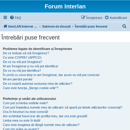
Forum Interlan
FAQ
Înregistrare
Autentificare
C
InterLAN Internet Exchange
Subiecte de discuții
Întrebări puse frecvent
ă
Întrebări puse frecvent
u
t
Probleme legate de identificare și înregistrare
De ce trebuie să mă înregistrez?
a
Ce este COPPA? (APPCO)
r
De ce nu mă pot înregistra?
M-am înregistrat și nu mă pot identifica!
e
De ce nu mă pot identifica?
În urmă cu ceva timp m-am înregistrat, dar acum nu mă pot conecta!
Mi-am pierdut parola!
De ce expiră automat sesiunea mea de utilizator?
Care este funcția „Șterge cookie-urile”?
Preferințe și setări ale utilizatorului
Cum pot schimba setările mele?
Cum pot împiedica numele meu de utilizator să apară pe listele utilizatorilor conectați?
Ora în forumuri nu este corectă!
Am schimbat fusul orar din profilul meu, dar ora este greșită!
Limba mea nu este în listă!
Care este imaginea de lângă numele meu de utilizator?
Cum pot arăta un avatar?