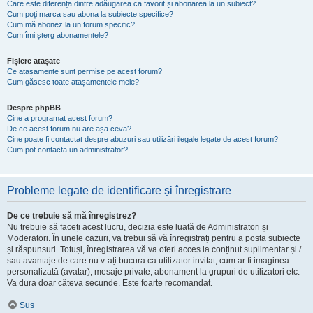
Care este diferența dintre adăugarea ca favorit și abonarea la un subiect?
Cum poți marca sau abona la subiecte specifice?
Cum mă abonez la un forum specific?
Cum îmi șterg abonamentele?
Fișiere atașate
Ce atașamente sunt permise pe acest forum?
Cum găsesc toate atașamentele mele?
Despre phpBB
Cine a programat acest forum?
De ce acest forum nu are așa ceva?
Cine poate fi contactat despre abuzuri sau utilizări ilegale legate de acest forum?
Cum pot contacta un administrator?
Probleme legate de identificare și înregistrare
De ce trebuie să mă înregistrez?
Nu trebuie să faceți acest lucru, decizia este luată de Administratori și
Moderatori. În unele cazuri, va trebui să vă înregistrați pentru a posta subiecte
și răspunsuri. Totuși, înregistrarea vă va oferi acces la conținut suplimentar și /
sau avantaje de care nu v-ați bucura ca utilizator invitat, cum ar fi imaginea
personalizată (avatar), mesaje private, abonament la grupuri de utilizatori etc.
Va dura doar câteva secunde. Este foarte recomandat.
Sus