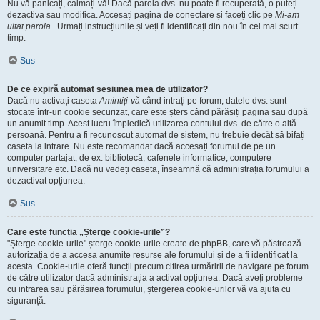
Nu vă panicați, calmați-vă! Dacă parola dvs. nu poate fi recuperată, o puteți
dezactiva sau modifica. Accesați pagina de conectare și faceți clic pe
Mi-am
uitat parola
. Urmați instrucțiunile și veți fi identificați din nou în cel mai scurt
timp.
Sus
De ce expiră automat sesiunea mea de utilizator?
Dacă nu activați caseta
Amintiți-vă
când intrați pe forum, datele dvs. sunt
stocate într-un cookie securizat, care este șters când părăsiți pagina sau după
un anumit timp. Acest lucru împiedică utilizarea contului dvs. de către o altă
persoană. Pentru a fi recunoscut automat de sistem, nu trebuie decât să bifați
caseta la intrare. Nu este recomandat dacă accesați forumul de pe un
computer partajat, de ex. bibliotecă, cafenele informatice, computere
universitare etc. Dacă nu vedeți caseta, înseamnă că administrația forumului a
dezactivat opțiunea.
Sus
Care este funcția „Șterge cookie-urile”?
"Șterge cookie-urile" șterge cookie-urile create de phpBB, care vă păstrează
autorizația de a accesa anumite resurse ale forumului și de a fi identificat la
acesta. Cookie-urile oferă funcții precum citirea urmăririi de navigare pe forum
de către utilizator dacă administrația a activat opțiunea. Dacă aveți probleme
cu intrarea sau părăsirea forumului, ștergerea cookie-urilor vă va ajuta cu
siguranță.