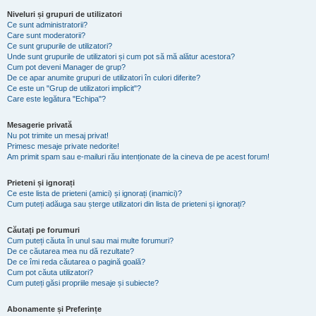
Niveluri și grupuri de utilizatori
Ce sunt administratorii?
Care sunt moderatorii?
Ce sunt grupurile de utilizatori?
Unde sunt grupurile de utilizatori și cum pot să mă alătur acestora?
Cum pot deveni Manager de grup?
De ce apar anumite grupuri de utilizatori în culori diferite?
Ce este un "Grup de utilizatori implicit"?
Care este legătura "Echipa"?
Mesagerie privată
Nu pot trimite un mesaj privat!
Primesc mesaje private nedorite!
Am primit spam sau e-mailuri rău intenționate de la cineva de pe acest forum!
Prieteni și ignorați
Ce este lista de prieteni (amici) și ignorați (inamici)?
Cum puteți adăuga sau șterge utilizatori din lista de prieteni și ignorați?
Căutați pe forumuri
Cum puteți căuta în unul sau mai multe forumuri?
De ce căutarea mea nu dă rezultate?
De ce îmi reda căutarea o pagină goală?
Cum pot căuta utilizatori?
Cum puteți găsi propriile mesaje și subiecte?
Abonamente și Preferințe