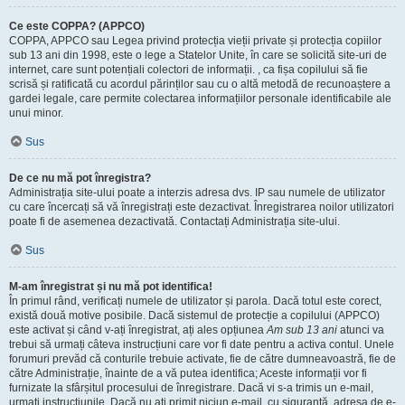
Ce este COPPA? (APPCO)
COPPA, APPCO sau Legea privind protecția vieții private și protecția copiilor
sub 13 ani din 1998, este o lege a Statelor Unite, în care se solicită site-uri de
internet, care sunt potențiali colectori de informații. , ca fișa copilului să fie
scrisă și ratificată cu acordul părinților sau cu o altă metodă de recunoaștere a
gardei legale, care permite colectarea informațiilor personale identificabile ale
unui minor.
Sus
De ce nu mă pot înregistra?
Administrația site-ului poate a interzis adresa dvs. IP sau numele de utilizator
cu care încercați să vă înregistrați este dezactivat. Înregistrarea noilor utilizatori
poate fi de asemenea dezactivată. Contactați Administrația site-ului.
Sus
M-am înregistrat și nu mă pot identifica!
În primul rând, verificați numele de utilizator și parola. Dacă totul este corect,
există două motive posibile. Dacă sistemul de protecție a copilului (APPCO)
este activat și când v-ați înregistrat, ați ales opțiunea
Am sub 13 ani
atunci va
trebui să urmați câteva instrucțiuni care vor fi date pentru a activa contul. Unele
forumuri prevăd că conturile trebuie activate, fie de către dumneavoastră, fie de
către Administrație, înainte de a vă putea identifica; Aceste informații vor fi
furnizate la sfârșitul procesului de înregistrare. Dacă vi s-a trimis un e-mail,
urmați instrucțiunile. Dacă nu ați primit niciun e-mail, cu siguranță, adresa de e-