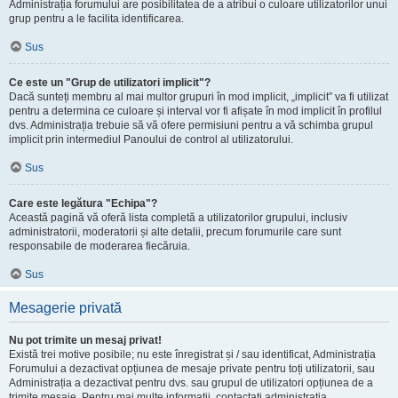
Administrația forumului are posibilitatea de a atribui o culoare utilizatorilor unui
grup pentru a le facilita identificarea.
Sus
Ce este un "Grup de utilizatori implicit"?
Dacă sunteți membru al mai multor grupuri în mod implicit, „implicit” va fi utilizat
pentru a determina ce culoare și interval vor fi afișate în mod implicit în profilul
dvs. Administrația trebuie să vă ofere permisiuni pentru a vă schimba grupul
implicit prin intermediul Panoului de control al utilizatorului.
Sus
Care este legătura "Echipa"?
Această pagină vă oferă lista completă a utilizatorilor grupului, inclusiv
administratorii, moderatorii și alte detalii, precum forumurile care sunt
responsabile de moderarea fiecăruia.
Sus
Mesagerie privată
Nu pot trimite un mesaj privat!
Există trei motive posibile; nu este înregistrat și / sau identificat, Administrația
Forumului a dezactivat opțiunea de mesaje private pentru toți utilizatorii, sau
Administrația a dezactivat pentru dvs. sau grupul de utilizatori opțiunea de a
trimite mesaje. Pentru mai multe informații, contactați administrația.