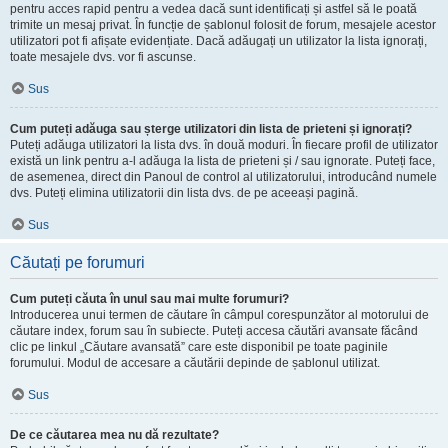
pentru acces rapid pentru a vedea dacă sunt identificați și astfel să le poată
trimite un mesaj privat. În funcție de șablonul folosit de forum, mesajele acestor
utilizatori pot fi afișate evidențiate. Dacă adăugați un utilizator la lista ignorați,
toate mesajele dvs. vor fi ascunse.
Sus
Cum puteți adăuga sau șterge utilizatori din lista de prieteni și ignorați?
Puteți adăuga utilizatori la lista dvs. în două moduri. În fiecare profil de utilizator
există un link pentru a-l adăuga la lista de prieteni și / sau ignorate. Puteți face,
de asemenea, direct din Panoul de control al utilizatorului, introducând numele
dvs. Puteți elimina utilizatorii din lista dvs. de pe aceeași pagină.
Sus
Căutați pe forumuri
Cum puteți căuta în unul sau mai multe forumuri?
Introducerea unui termen de căutare în câmpul corespunzător al motorului de
căutare index, forum sau în subiecte. Puteți accesa căutări avansate făcând
clic pe linkul „Căutare avansată” care este disponibil pe toate paginile
forumului. Modul de accesare a căutării depinde de șablonul utilizat.
Sus
De ce căutarea mea nu dă rezultate?