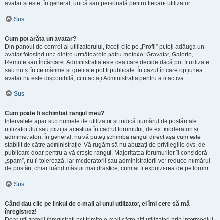
avatar și este, în general, unică sau personală pentru fiecare utilizator.
Sus
Cum pot arăta un avatar?
Din panoul de control al utilizatorului, faceți clic pe „Profil” puteți adăuga un
avatar folosind una dintre următoarele patru metode: Gravatar, Galerie,
Remote sau Încărcare. Administrația este cea care decide dacă pot fi utilizate
sau nu și în ce mărime și greutate pot fi publicate. În cazul în care opțiunea
avatar nu este disponibilă, contactați Administrația pentru a o activa.
Sus
Cum poate fi schimbat rangul meu?
Intervalele apar sub numele de utilizator și indică numărul de postări ale
utilizatorului sau poziția acestuia în cadrul forumului, de ex. moderatori și
administratori. În general, nu vă puteți schimba rangul direct așa cum este
stabilit de către administrație. Vă rugăm să nu abuzați de privilegiile dvs. de
publicare doar pentru a vă crește rangul. Majoritatea forumurilor îl consideră
„spam”, nu îl tolerează, iar moderatorii sau administratorii vor reduce numărul
de postări, chiar luând măsuri mai drastice, cum ar fi expulzarea de pe forum.
Sus
Când dau clic pe linkul de e-mail al unui utilizator, el îmi cere să mă
înregistrez!
Doar utilizatorii înregistrați pot trimite e-mail către alți utilizatori prin intermediul