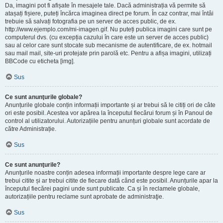
Da, imagini pot fi afișate în mesajele tale. Dacă administrația vă permite să
atașați fișiere, puteți încărca imaginea direct pe forum. În caz contrar, mai întâi
trebuie să salvați fotografia pe un server de acces public, de ex.
http://www.ejemplo.com/mi-imagen.gif. Nu puteți publica imagini care sunt pe
computerul dvs. (cu excepția cazului în care este un server de acces public)
sau al celor care sunt stocate sub mecanisme de autentificare, de ex. hotmail
sau mail mail, site-uri protejate prin parolă etc. Pentru a afișa imagini, utilizați
BBCode cu eticheta [img].
Sus
Ce sunt anunţurile globale?
Anunțurile globale conțin informații importante și ar trebui să le citiți ori de câte
ori este posibil. Acestea vor apărea la începutul fiecărui forum și în Panoul de
control al utilizatorului. Autorizațiile pentru anunțuri globale sunt acordate de
către Administrație.
Sus
Ce sunt anunţurile?
Anunțurile noastre conțin adesea informații importante despre lege care ar
trebui citite și ar trebui citite de fiecare dată când este posibil. Anunțurile apar la
începutul fiecărei pagini unde sunt publicate. Ca și în reclamele globale,
autorizațiile pentru reclame sunt aprobate de administraţie.
Sus