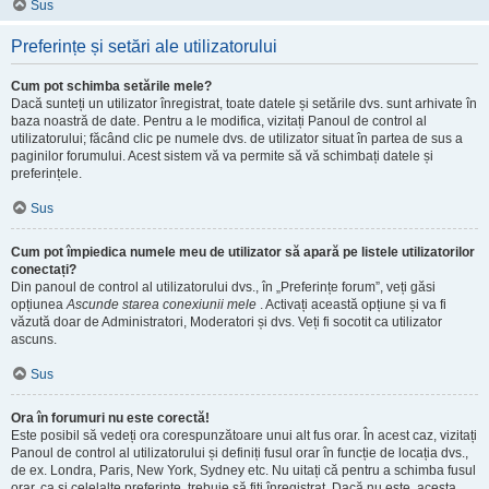
Sus
Preferințe și setări ale utilizatorului
Cum pot schimba setările mele?
Dacă sunteți un utilizator înregistrat, toate datele și setările dvs. sunt arhivate în
baza noastră de date. Pentru a le modifica, vizitați Panoul de control al
utilizatorului; făcând clic pe numele dvs. de utilizator situat în partea de sus a
paginilor forumului. Acest sistem vă va permite să vă schimbați datele și
preferințele.
Sus
Cum pot împiedica numele meu de utilizator să apară pe listele utilizatorilor
conectați?
Din panoul de control al utilizatorului dvs., în „Preferințe forum”, veți găsi
opțiunea
Ascunde starea conexiunii mele
. Activați această opțiune și va fi
văzută doar de Administratori, Moderatori și dvs. Veți fi socotit ca utilizator
ascuns.
Sus
Ora în forumuri nu este corectă!
Este posibil să vedeți ora corespunzătoare unui alt fus orar. În acest caz, vizitați
Panoul de control al utilizatorului și definiți fusul orar în funcție de locația dvs.,
de ex. Londra, Paris, New York, Sydney etc. Nu uitați că pentru a schimba fusul
orar, ca și celelalte preferințe, trebuie să fiți înregistrat. Dacă nu este, acesta